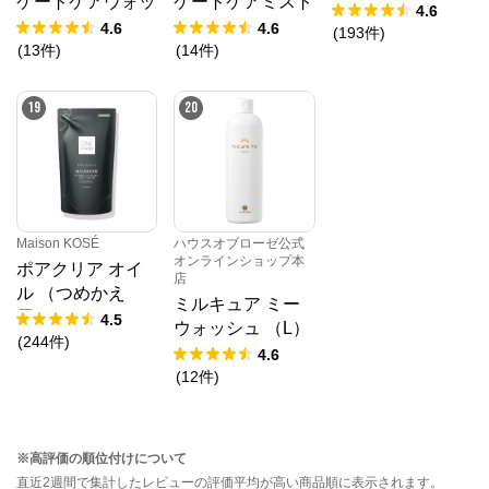
ケートケアウォッ
ケートケアミスト
ット 11
4.6
シュ 90mL （レ
リフレッシュ 3
4.6
4.6
(
193
件
)
フィル）
0mL
(
13
件
)
(
14
件
)
19
20
Maison KOSÉ
ハウスオブローゼ公式
オンラインショップ本
ポアクリア オイ
店
ル （つめかえ
ミルキュア ミー
用）
4.5
ウォッシュ （L）
(
244
件
)
375mL
4.6
(
12
件
)
※高評価の順位付けについて
直近2週間で集計したレビューの評価平均が高い商品順に表示されます。