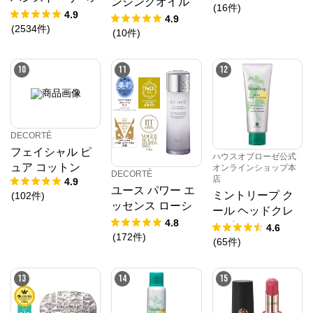
ンシングオイル
(
16
件
)
セラム
4.9
20mL
4.9
(
2534
件
)
(
10
件
)
10
11
12
DECORTÉ
フェイシャル ピ
ハウスオブローゼ公式
ュア コットン
オンラインショップ本
DECORTÉ
店
4.9
ユース パワー エ
ミントリープ ク
(
102
件
)
ッセンス ローシ
ール ヘッドクレ
ョン
4.8
ンズ 200g
4.6
(
172
件
)
(
65
件
)
13
14
15