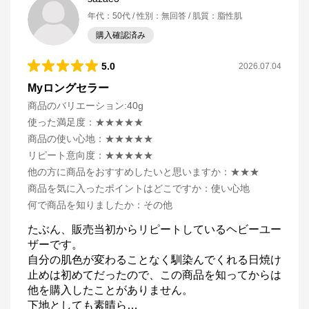
年代
：
50代
性別
：
無回答
肌質
：
脂性肌
購入確認済み
5.0
2026.07.04
Myロングセラー
商品のバリエーション:
40g
使った満足度
：
★★★★★
商品の使い心地
：
★★★★★
リピート意向度
：
★★★★★
他の方に商品をおすすめしたいと思いますか
：
★★★
商品を気に入ったポイントはどこですか
：
使い心地
何で商品を知りましたか
：
その他
たぶん、販売当初からリピートしているヘビーユー
ザーです。

自分の肌色が変わることなく馴染んでくれる日焼け
止めは初めてだったので、この商品を知ってからは
他を購入したことがありません。

下地としても素晴ら
…