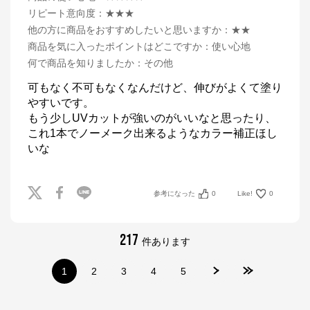
リピート意向度
：
★★★
他の方に商品をおすすめしたいと思いますか
：
★★
商品を気に入ったポイントはどこですか
：
使い心地
何で商品を知りましたか
：
その他
可もなく不可もなくなんだけど、伸びがよくて塗り
やすいです。

もう少しUVカットが強いのがいいなと思ったり、
これ1本でノーメーク出来るようなカラー補正ほし
いな
参考になった
0
Like!
0
217
件あります
1
2
3
4
5