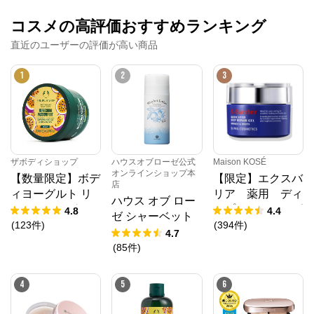
コスメの高評価おすすめランキング
直近のユーザーの評価が高い商品
1
2
3
ザボディショップ
ハウスオブローゼ公式
Maison KOSÉ
オンラインショップ本
【数量限定】ボデ
【限定】エクスバ
店
ィヨーグルト リ
リア 薬用 ディ
ハウス オブ ロー
フレッシング PF
ープ リペア ゲ
4.8
4.4
ゼ シャーベット
ル リンクル＆ホ
(
123
件
)
(
394
件
)
ローション 95g
4.7
ワイト 増量サイ
(
85
件
)
ズ
4
5
6