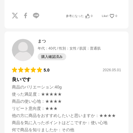
参考になった
0
Like!
0
まつ
年代
：
40代
性別
：
女性
肌質
：
普通肌
購入確認済み
5.0
2026.05.01
良いです
商品のバリエーション:
40g
使った満足度
：
★★★★★
商品の使い心地
：
★★★★
リピート意向度
：
★★★
他の方に商品をおすすめしたいと思いますか
：
★★★★
商品を気に入ったポイントはどこですか
：
使い心地
何で商品を知りましたか
：
その他