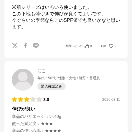
米肌シリーズはいろいろ使いました。

この下地も薄づきで伸びが良くてよいです。

今ぐらいの季節ならこのSPF値でも良いかなと思い
ます。
参考になった
0
Like!
0
にこ
年代
：
50代
性別
：
女性
肌質
：
普通肌
購入確認済み
3.0
2026.03.11
伸びが良い
商品のバリエーション:
40g
使った満足度
：
★★★
商品の使い心地
：
★★★★