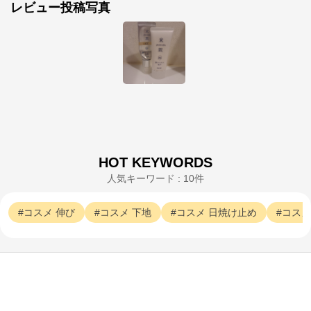
レビュー投稿写真
米肌
公式ECサイト
※外部サイトが開きます
米肌
からのコメント
コーセーグループのオフィシャルWebサイトです。コ
HOT KEYWORDS
ーセーグループが展開する商品情報をはじめ、キャン
ペーン情報や毎日の美活動に役立つ情報をお届け。ま
人気キーワード : 10件
た、コーセー商品をご購入いただくことができます。
コスメ
伸び
コスメ
下地
コスメ
日焼け止め
コスメ