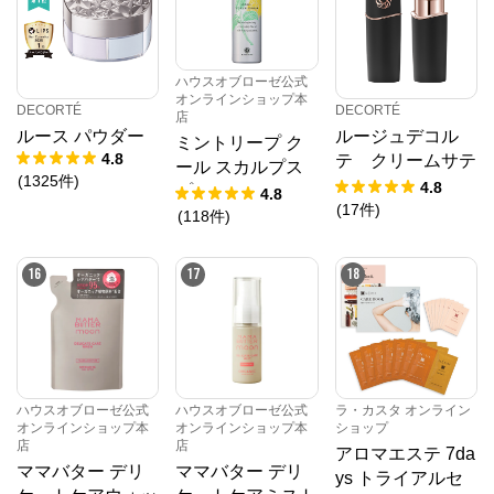
ハウスオブローゼ公式
オンラインショップ本
DECORTÉ
DECORTÉ
店
ルース パウダー
ルージュデコル
ミントリープ ク
4.8
テ クリームサテ
ール スカルプス
(
1325
件
)
ン
4.8
プレー 100g
4.8
(
17
件
)
(
118
件
)
16
17
18
ハウスオブローゼ公式
ハウスオブローゼ公式
ラ・カスタ オンライン
オンラインショップ本
オンラインショップ本
ショップ
店
店
アロマエステ 7da
ママバター デリ
ママバター デリ
ys トライアルセ