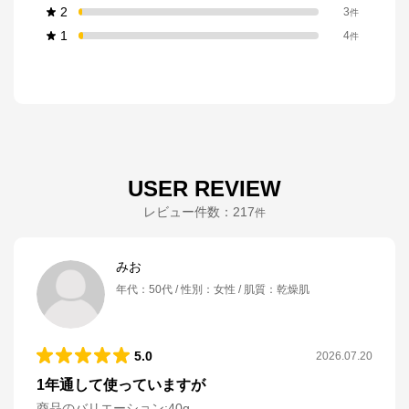
2
3
件
1
4
件
USER REVIEW
レビュー件数：
217
件
みお
年代
：
50代
性別
：
女性
肌質
：
乾燥肌
5.0
2026.07.20
1年通して使っていますが
商品のバリエーション:
40g