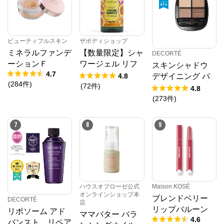
ビューティフルスキン
ザボディショップ
ミネラルファンデ
【数量限定】シャ
DECORTÉ
ーションＦ
ワージェル リフ
スキンシャドウ
4.7
レッシング PF
4.8
デザイニング パ
(
284
件
)
(
72
件
)
レット
4.8
(
273
件
)
7
8
9
ハウスオブローゼ公式
Maison KOSÉ
オンラインショップ本
ブレンドベリー
DECORTÉ
店
リップバルーン
リポソーム アド
ママバター バラ
4.6
バンスト リペア