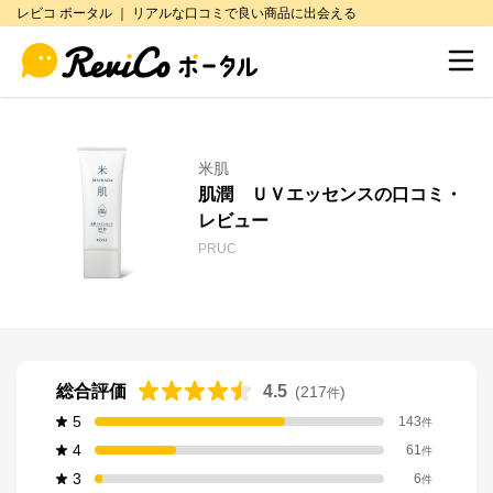
レビコ ポータル ｜ リアルな口コミで良い商品に出会える
米肌
肌潤 ＵＶエッセンスの口コミ・
レビュー
PRUC
総合評価
4.5
(
217
)
件
5
143
件
4
61
件
3
6
件