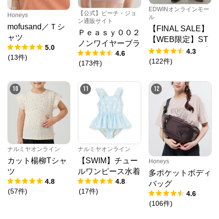
EDWINオンラインモー
【公式】ピーチ・ジョ
Honeys
ル
ン通販サイト
mofusand／Ｔシ
【FINAL SALE】
Ｐｅａｓｙ００２
ャツ
【WEB限定】ST
ノンワイヤーブラ
5.0
EPMARK ルーズ
4.3
4.6
(
13
件
)
ペインターパンツ
(
122
件
)
(
173
件
)
10
11
12
ナルミヤオンライン
ナルミヤオンライン
カット楊柳Tシャ
【SWIM】チュー
Honeys
ツ
ルワンピース水着
多ポケットボディ
4.8
4.8
バッグ
(
57
件
)
(
17
件
)
4.6
(
106
件
)