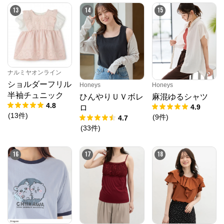
13
14
15
ナルミヤオンライン
ショルダーフリル
Honeys
Honeys
半袖チュニック
ひんやりＵＶボレ
麻混ゆるシャツ
4.8
4.9
ロ
(
13
件
)
(
9
件
)
4.7
(
33
件
)
16
17
18