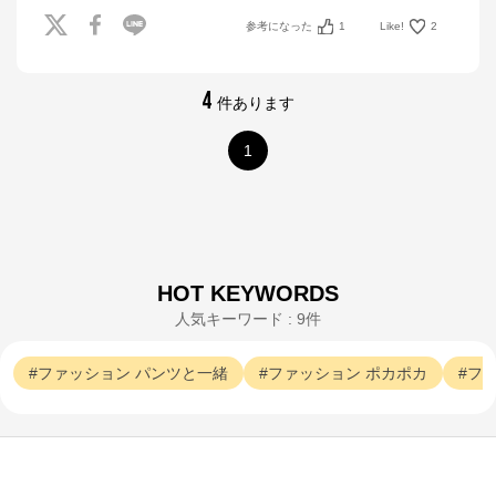
参考になった
1
Like!
2
4
件あります
1
HOT KEYWORDS
人気キーワード : 9件
ファッション
パンツと一緒
ファッション
ポカポカ
フ