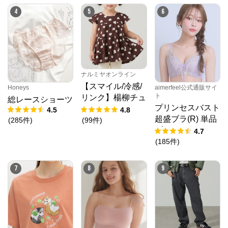
ダ) 、ATSURO TAYAMA（アツロウ タヤマ）、

4
5
6
ALPHA CUBIC (アルファーキュービック)、DECOY 
(デコイ)、Petit Honfleur (プチオンフルール)、

DERMASHARE (ダーマシェア)など、20 代～ 40 代の
大人女子ブランドを中心に、多くの人気ブランドをラ
インナップ。

レディースファッションを中心に、ライフスタイルを
豊かにするオリジナルアイテムをご提案します。
ナルミヤオンライン
【スマイル/冷感/
Honeys
aimerfeel公式通販サイ
ト
リンク】楊柳チュ
総レースショーツ
プリンセスバスト
ニック
4.5
4.8
超盛ブラ(R) 単品
(
285
件
)
(
99
件
)
ブラジャー
4.7
(
185
件
)
7
8
9