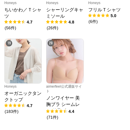
Honeys
Honeys
Honeys
ちいかわ／Ｔシャ
シャーリングキャ
フリルＴシャツ
5.0
ツ
ミソール
(
6
件
)
4.7
4.8
(
56
件
)
(
26
件
)
19
20
Honeys
aimerfeel公式通販サイ
ト
オーガニックタン
ノンワイヤー 美
クトップ
胸ブラ シームレ
4.7
ス 単品ブラジャ
(
183
件
)
4.4
ー
(
71
件
)