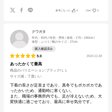
参考になった
0
Like!
0
クワガタ
年代
：
40代
性別
：
男性
身長
：
176～180cm
体型
：
ふつう
靴のサイズ
：
27cm
購入確認済み
5.0
2024.12.28
あったかくて最高
商品のバリエーション:
ブラック/ＬＬ
サイズ感
：
丁度いい
下着の長さが足首まであり、真冬でもポカポカであ
ったかいため、通勤時に寒くない。

また、職場の事務所内でも、足が冷えないため、大
変快適に過ごせており、最高に幸せ気分です。