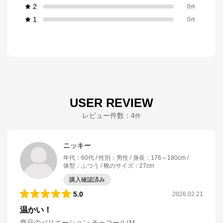
2
0
件
1
0
件
USER REVIEW
レビュー件数：
4
件
ニッキー
年代
：
60代
性別
：
男性
身長
：
176～180cm
体型
：
ふつう
靴のサイズ
：
27cm
購入確認済み
5.0
2026.02.21
温かい！
商品のバリエーション:
チャコール/Ｍ