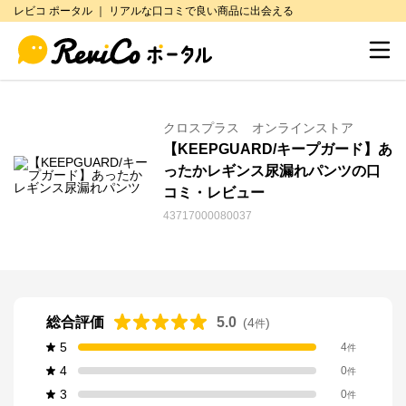
レビコ ポータル ｜ リアルな口コミで良い商品に出会える
クロスプラス オンラインストア
【KEEPGUARD/キープガード】あ
ったかレギンス尿漏れパンツの口
コミ・レビュー
43717000080037
総合評価
5.0
(
4
)
件
5
4
件
4
0
件
3
0
件