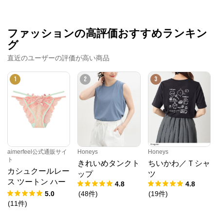
ファッションの高評価おすすめランキン
グ
直近のユーザーの評価が高い商品
1
2
3
クロスプラス オンラインストア
公式ECサイト
aimerfeel公式通販サイ
Honeys
Honeys
ト
きれいめタンクト
ちいかわ／Ｔシャ
※外部サイトが開きます
カシュクールレー
ップ
ツ
ス ツートン ハー
4.8
4.8
フバックショーツ
クロスプラス　オンラインストア
からのコメン
5.0
(
48
件
)
(
19
件
)
ト
(
11
件
)
N.O.R.C (ノーク)、JUNKO SHIMADA (ジュンコシマ