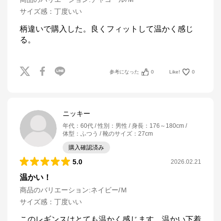
サイズ感
：
丁度いい
柄違いで購入した。良くフィットして温かく感じ
る。
参考になった
0
Like!
0
ニッキー
年代
：
60代
性別
：
男性
身長
：
176～180cm
体型
：
ふつう
靴のサイズ
：
27cm
購入確認済み
5.0
2026.02.21
温かい！
商品のバリエーション:
ネイビー/Ｍ
サイズ感
：
丁度いい
このレギンスはとても温かく感じます。温かい下着