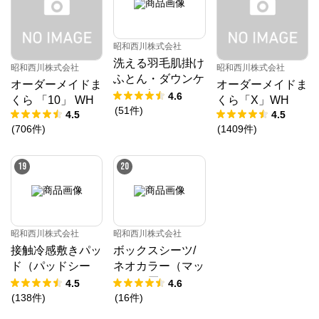
昭和西川株式会社
洗える羽毛肌掛け
昭和西川株式会社
昭和西川株式会社
ふとん・ダウンケ
オーダーメイドま
オーダーメイドま
ット ダック50%
4.6
くら 「10」 WH
くら「X」WH
(
51
件
)
4.5
4.5
(
706
件
)
(
1409
件
)
19
20
昭和西川株式会社
昭和西川株式会社
接触冷感敷きパッ
ボックスシーツ/
ド（パッドシー
ネオカラー（マッ
ツ）
トレス厚み23㎝
4.5
4.6
まで対応）
(
138
件
)
(
16
件
)