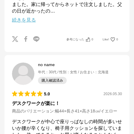
ました。家に帰ってからネットで注文しました。父
の日が近かったの
…
続きを見る
参考になった
0
Like!
0
no name
年代
：
30代
性別
：
女性
お住まい
：
北海道
購入確認済み
5.0
2026.05.30
デスクワークが楽に！
商品のバリエーション:
幅44×長さ41×高さ18㎝/イエロー
デスクワークが中心で座りっぱなしの時間が多いせ
いか腰が辛くなり、椅子用クッションを探していま