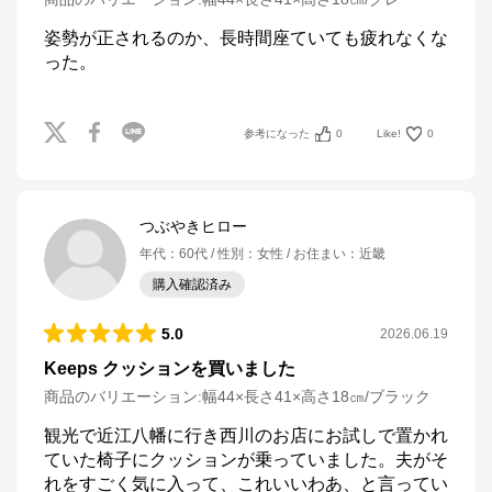
姿勢が正されるのか、長時間座ていても疲れなくな
った。
参考になった
0
Like!
0
つぶやきヒロー
年代
：
60代
性別
：
女性
お住まい
：
近畿
購入確認済み
5.0
2026.06.19
Keeps クッションを買いました
商品のバリエーション:
幅44×長さ41×高さ18㎝/ブラック
観光で近江八幡に行き西川のお店にお試しで置かれ
ていた椅子にクッションが乗っていました。夫がそ
れをすごく気に入って、これいいわあ、と言ってい