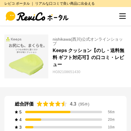
レビコ ポータル ｜ リアルな口コミで良い商品に出会える
nishikawa(西川)公式オンラインショッ
プ
Keeps クッション【のし・送料無
料 ギフト対応可】の口コミ・レビ
ュー
HG92108651430
総合評価
4.3
(
95
)
件
5
56
件
4
20
件
3
10
件