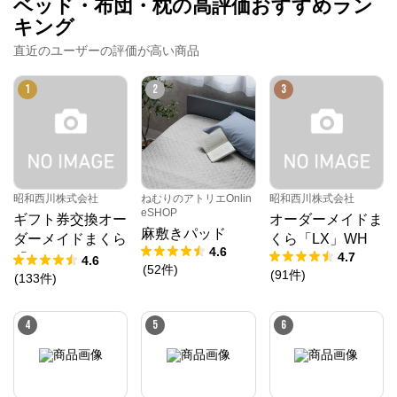
ベッド・布団・枕の高評価おすすめラン
キング
直近のユーザーの評価が高い商品
1
2
3
昭和西川株式会社
ねむりのアトリエOnlin
昭和西川株式会社
eSHOP
ギフト券交換オー
オーダーメイドま
麻敷きパッド
ダーメイドまくら
くら「LX」WH
4.6
4.7
「10」
4.6
(
52
件
)
(
91
件
)
(
133
件
)
4
5
6