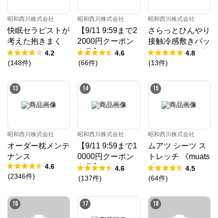
昭和西川株式会社
昭和西川株式会社
昭和西川株式会社
快眠セラピストが
【9/11 9:59まで2
さらっとひんやり
考えた抱きまく
2000円クーポン
接触冷感敷きパッ
ら/EC220
進呈】ムアツ マ
ド（ツヌーガ®使
4.2
4.6
4.8
ットレス 30年ム
用） / Cool Liv S
(
148
件
)
(
66
件
)
(
13
件
)
アツマットレスX
UPER
X《90日お試し対
13
14
15
象》／MuAtsu
昭和西川株式会社
昭和西川株式会社
昭和西川株式会社
オーダー枕メンテ
【9/11 9:59まで1
ムアツ シーツ ス
ナンス
0000円クーポン
トレッチ 《muats
4.6
進呈】ムアツ マ
u》
4.6
4.5
(
2346
件
)
ットレス プロ《9
(
137
件
)
(
64
件
)
0日お試し対象》
／MuAtsu
16
17
18