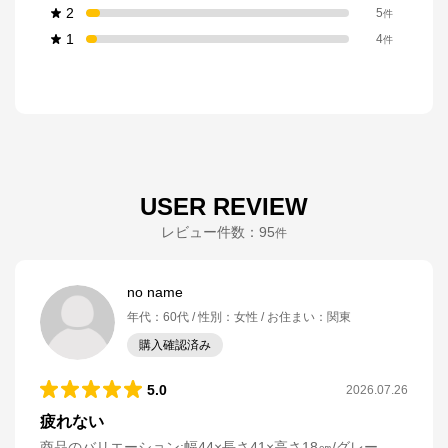
2
5
件
1
4
件
USER REVIEW
レビュー件数：
95
件
no name
年代
：
60代
性別
：
女性
お住まい
：
関東
購入確認済み
5.0
2026.07.26
疲れない
商品のバリエーション:
幅44×長さ41×高さ18㎝/グレー