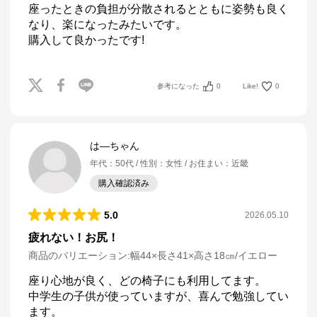
座ったときの負担が分散されるとともに姿勢も良く
なり、楽になったみたいです。

購入して良かったです!
参考になった
0
Like!
0
は―ちゃん
年代
：
50代
性別
：
女性
お住まい
：
近畿
購入確認済み
5.0
2026.05.10
疲れない！お尻！
商品のバリエーション:
幅44×長さ41×高さ18㎝/イエロー
座り心地が良く、どの椅子にも利用してます。

中学生の子供が使っていますが、喜んで勉強してい
ます。