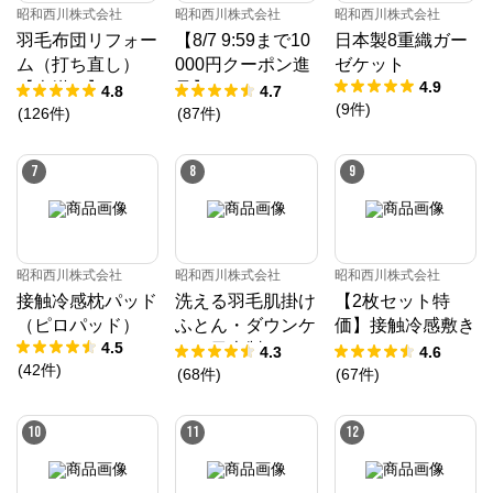
昭和西川株式会社
昭和西川株式会社
昭和西川株式会社
羽毛布団リフォー
【8/7 9:59まで10
日本製8重織ガー
ム（打ち直し）
000円クーポン進
ゼケット
4.9
【本掛け】ホワイ
呈】ムアツ マッ
4.8
4.7
(
9
件
)
トダックダウン8
トレス 30年ムア
(
126
件
)
(
87
件
)
5%
ツマットレスX
《90日お試し対
7
8
9
象》／MuAtsu
昭和西川株式会社
昭和西川株式会社
昭和西川株式会社
接触冷感枕パッド
洗える羽毛肌掛け
【2枚セット特
（ピロパッド）
ふとん・ダウンケ
価】接触冷感敷き
4.5
ット日本製ドイツ
パッド（パッドシ
4.3
4.6
(
42
件
)
ダックダウン9
ーツ）
(
68
件
)
(
67
件
)
0％ 370ダウン
パワー［CMD羽
10
11
12
毛］