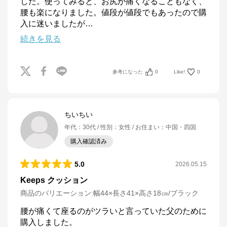
した。使ってみると、お尻が痛くなることもなく、
腰も楽になりました。値段が値段でもあったので購
入に迷いましたが
…
続きを見る
参考になった
0
Like!
0
ちいちい
年代
：
30代
性別
：
女性
お住まい
：
中国・四国
購入確認済み
5.0
2026.05.15
Keeps クッション
商品のバリエーション:
幅44×長さ41×高さ18㎝/ブラック
腰が痛くて座るのがツラいと言っていた父のために
購入しました。
