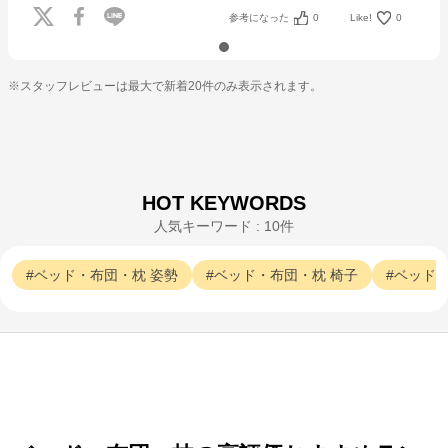
のコメント
参考になった
0
Like!
0
nishikawa（西川）のマットレス、羽毛ふとん、まく
らなど、様々な寝具であなたの快適な睡眠をサポー
ト。ふとん・まくら・マットレスを豊富に取り揃え。
寝具のことならnishikawa（西川）におまかせくださ
※スタッフレビューは最大で新着20件のみ表示されます。
い。
HOT KEYWORDS
人気キーワード : 10件
ベッド・布団・枕
姿勢
ベッド・布団・枕
椅子
ベッド