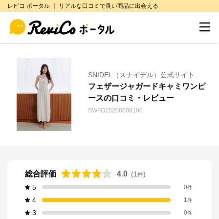
レビコ ポータル ｜ リアルな口コミで良い商品に出会える
SNIDEL（スナイデル）公式サイト
フェザージャガードキャミワンピ
ースの口コミ・レビュー
SWFO25206608100
総合評価
4.0
(
1
)
件
5
0
件
4
1
件
3
0
件