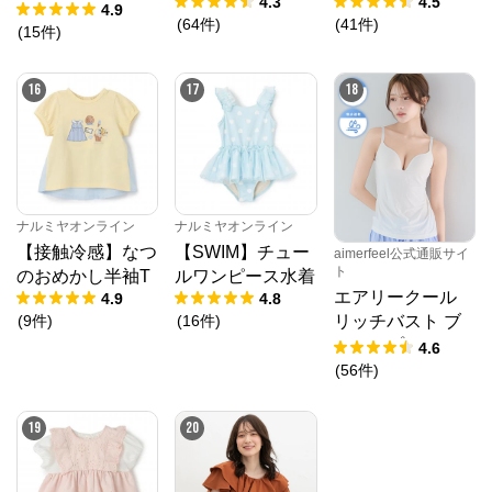
4.3
4.5
プリ デニムパン
4.9
(
64
件
)
(
41
件
)
ツ【涼】
(
15
件
)
16
17
18
ナルミヤオンライン
ナルミヤオンライン
【接触冷感】なつ
【SWIM】チュー
aimerfeel公式通販サイ
ト
のおめかし半袖T
ルワンピース水着
エアリークール
4.9
4.8
(
9
件
)
(
16
件
)
リッチバスト ブ
ラトップ (ワイヤ
4.6
ー入り)
(
56
件
)
19
20