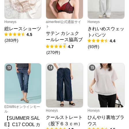
Honeys
aimerfeel公式通販サイ
Honeys
ト
総レースショーツ
きれいめスウェッ
サテン カシュク
4.5
トパンツ
ールレース脇高ブ
(
283
件
)
4.4
ラ(R) 単品ブラジ
4.7
(
93
件
)
ャー
(
270
件
)
13
14
15
EDWINオンラインモー
Honeys
Honeys
ル
クールストレート
ひんやり裏地ブラ
【SUMMER SAL
（股下６３ｃｍ）
ウス
E】C17 COOL カ