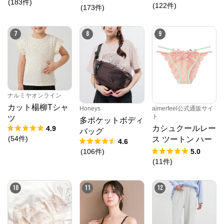
(
183
件
)
ズペインターパン
(
122
件
)
(
173
件
)
ツ
7
8
9
ナルミヤオンライン
カット楊柳Tシャ
Honeys
aimerfeel公式通販サイ
ト
ツ
SNIDEL（スナイデル）公式サイト
多ポケットボディ
カシュクールレー
4.9
バッグ
(
54
件
)
ス ツートン ハー
4.6
公式ECサイト
フバックショーツ
(
106
件
)
5.0
(
11
件
)
※外部サイトが開きます
10
11
12