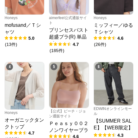
Honeys
aimerfeel公式通販サイ
Honeys
ト
mofusand／Ｔシ
ミッフィー／ゆる
プリンセスバスト
ャツ
Ｔシャツ
超盛ブラ(R) 単品
5.0
4.6
ブラジャー
(
13
件
)
4.7
(
26
件
)
(
185
件
)
4
5
6
EDWINオンラインモー
【公式】ピーチ・ジョ
Honeys
ル
ン通販サイト
オーガニックタン
【SUMMER SAL
Ｐｅａｓｙ００２
クトップ
E】【WEB限定】
ノンワイヤーブラ
4.7
STEPMARK ルー
4.3
4.6