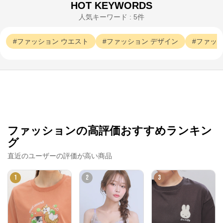
HOT KEYWORDS
人気キーワード : 5件
ファッション
ウエスト
ファッション
デザイン
ファッ
ファッションの高評価おすすめランキン
グ
直近のユーザーの評価が高い商品
1
2
3