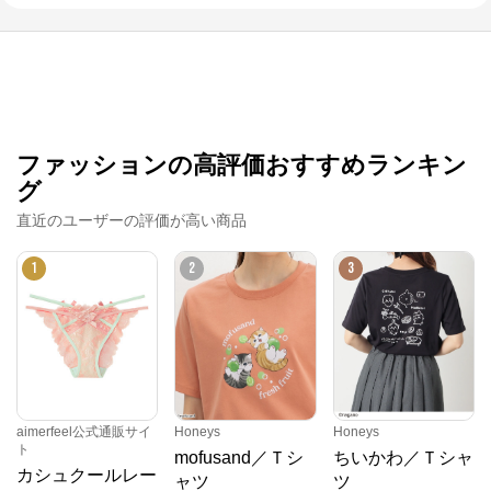
ファッションの高評価おすすめランキン
グ
直近のユーザーの評価が高い商品
1
2
3
aimerfeel公式通販サイ
Honeys
Honeys
ト
mofusand／Ｔシ
ちいかわ／Ｔシャ
カシュクールレー
ャツ
ツ