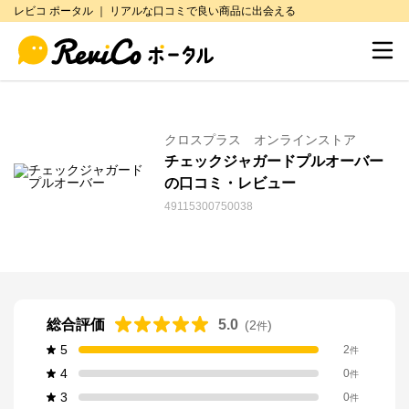
レビコ ポータル ｜ リアルな口コミで良い商品に出会える
クロスプラス オンラインストア
チェックジャガードプルオーバー
の口コミ・レビュー
49115300750038
総合評価
5.0
(
2
)
件
5
2
件
4
0
件
3
0
件