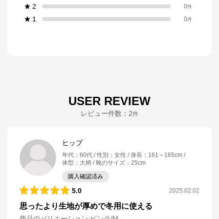
2
0
件
1
0
件
USER REVIEW
レビュー件数：
2
件
ヒップ
年代
：
60代
性別
：
女性
身長
：
161～165cm
体型
：
大柄
靴のサイズ
：
25cm
購入確認済み
5.0
2025.02.02
思ったより生地が厚めで冬用に使える
商品のバリエーション:
ピンク/M