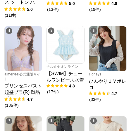
ス ツートン ハー
5.0
4.8
フバックショーツ
5.0
(
13
件
)
(
19
件
)
(
11
件
)
4
5
6
ナルミヤオンライン
【SWIM】チュー
aimerfeel公式通販サイ
Honeys
ト
ルワンピース水着
ひんやりＵＶボレ
プリンセスバスト
4.8
ロ
クロスプラス オンラインストア
(
17
件
)
超盛ブラ(R) 単品
4.7
ブラジャー
4.7
(
33
件
)
公式ECサイト
(
185
件
)
※外部サイトが開きます
7
8
9
クロスプラス　オンラインストア
からのコメン