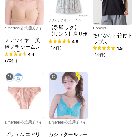
ナルミヤオンライン
【泉屋 サク】
aimerfeel公式通販サイ
Honeys
ト
【リンク】肩リボ
ちいかわ／衿付ト
ノンワイヤー 美
ンフラワーキャッ
4.8
ップス
胸ブラ シームレ
トワンピース
(
18
件
)
4.9
ス 単品ブラジャ
4.4
(
10
件
)
ー
(
70
件
)
19
20
aimerfeel公式通販サイ
aimerfeel公式通販サイ
ト
ト
プリュム エアリ
カシュクールレー