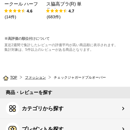
ークール ハーフ
ス脇高ブラ(R) 単
バックショーツ
品ブラジャー
4.6
4.7
(
14
件
)
(
683
件
)
※高評価の順位付けについて
直近2週間で集計したレビューの評価平均が高い商品順に表示されます。
集計対象は、5件以上のレビューがある商品となります。
TOP
ファッション
チェックジャガードプルオーバー
商品・レビューを探す
カテゴリから探す
プレゼントを探す