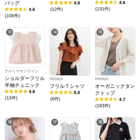
海のいきものアッ
4.6
4.8
バッグ
プリケ半袖Tシャ
(
131
件
)
(
12
件
)
4.6
ツ
(
106
件
)
13
14
15
ナルミヤオンライン
ショルダーフリル
Honeys
Honeys
半袖チュニック
フリルＴシャツ
オーガニックタン
4.8
5.0
クトップ
(
13
件
)
(
6
件
)
4.7
(
183
件
)
16
17
18