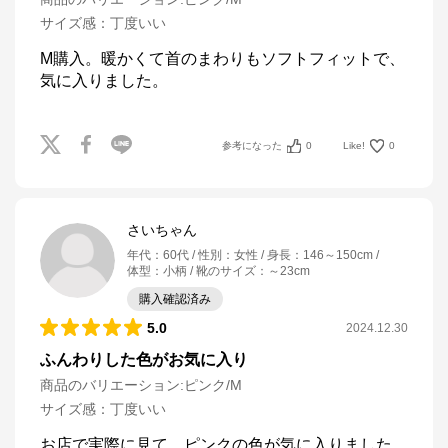
サイズ感
：
丁度いい
M購入。暖かくて首のまわりもソフトフィットで、
気に入りました。
参考になった
0
Like!
0
さいちゃん
年代
：
60代
性別
：
女性
身長
：
146～150cm
体型
：
小柄
靴のサイズ
：
～23cm
購入確認済み
5.0
2024.12.30
ふんわりした色がお気に入り
商品のバリエーション:
ピンク/M
サイズ感
：
丁度いい
お店で実際に見て、ピンクの色が気に入りました。