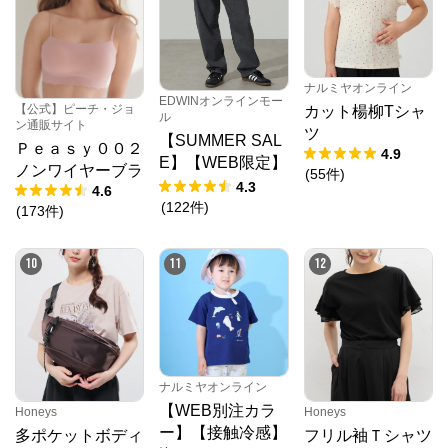
ト
N.O.R.C (ノーク)、JUNKO SHIMADA (ジュンコシマ
ダ) 、ATSURO TAYAMA（アツロウ タヤマ）、

ALPHA CUBIC (アルファーキュービック)、DECOY 
ナルミヤオンライン
(デコイ)、Petit Honfleur (プチオンフルール)、

EDWINオンラインモー
DERMASHARE (ダーマシェア)など、20 代～ 40 代の
【公式】ピーチ・ジョ
カット楊柳Tシャ
ル
大人女子ブランドを中心に、多くの人気ブランドをラ
ン通販サイト
ツ
【SUMMER SAL
インナップ。

Ｐｅａｓｙ００２
4.9
レディースファッションを中心に、ライフスタイルを
E】【WEB限定】
ノンワイヤーブラ
豊かにするオリジナルアイテムをご提案します。
(
55
件
)
STEPMARK ルー
4.3
4.6
ズペインターパン
(
122
件
)
(
173
件
)
ツ
10
11
12
ナルミヤオンライン
【WEB別注カラ
Honeys
Honeys
ー】【接触冷感】
多ポケットボディ
フリル袖Ｔシャツ