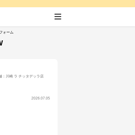
ニフォーム
W
舗
：
川崎 ラ チッタデッラ店
2026.07.05