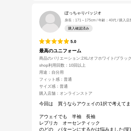
ぽっちゃりバッジオ
身長
：
171～175cm
年齢
：
40代
購入店
購入確認済み
5.0
最高のユニフォーム
商品のバリエーション:
2XL/オフホワイト/ブラッ
shop利用回数
：
10回以上
用途
：
自分用
フィット感
：
普通
サイズ感
：
普通
購入店舗
：
オンラインストア
今回は　買うならアウェイの1択で考えてま
アウェイでも　半袖　長袖

レプリカ　オーセンティック

のどの　パターンにするかは悩みました(笑)
