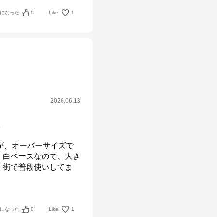
考になった
0
Like!
1
2026.06.13
ク
が、オーバーサイズで
。白ベースなので、大き
、街で普段使いしてま
考になった
0
Like!
1