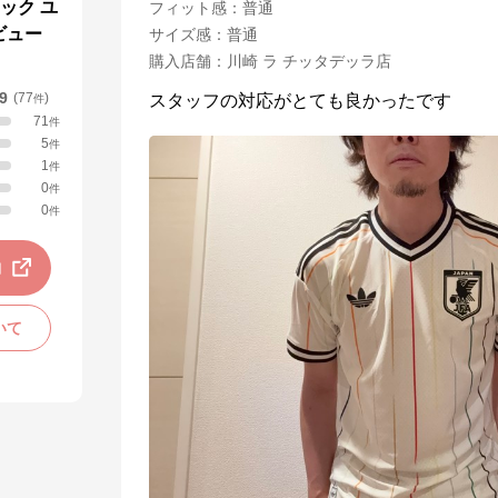
ック ユ
フィット感
：
普通
ビュー
サイズ感
：
普通
購入店舗
：
川崎 ラ チッタデッラ店
.9
(
77
)
スタッフの対応がとても良かったです
件
71
件
5
件
1
件
0
件
0
件
動
いて