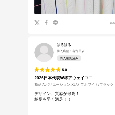
公式ECサイト
※外部サイトが開きます
参
サッカーショップKAMO
からのコメント
サッカーショップKAMOの公式通販サイト「サッカーショップKAMOオンライ
ンストア」。 老舗サッカー用品専門店ならではの豊富な品揃え！
はるはる
購入店舗
：
名古屋店
購入確認済み
5.0
2026日本代表W杯アウェイユニ
商品のバリエーション:
XL/オフホワイト/ブラック
デザイン、質感が最高！

納期も早く満足！！
