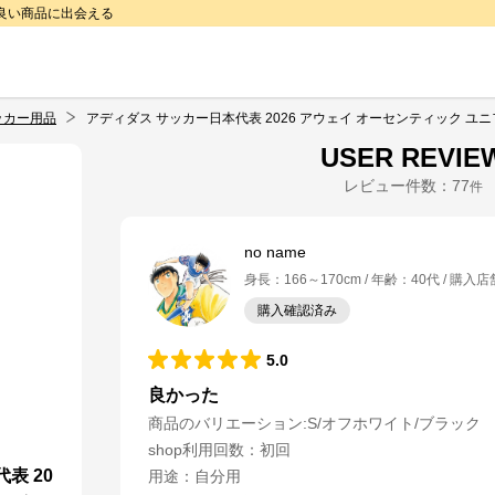
で良い商品に出会える
ッカー用品
アディダス サッカー日本代表 2026 アウェイ オーセンティック ユ
USER REVIE
レビュー件数：
77
件
no name
身長
：
166～170cm
年齢
：
40代
購入店
購入確認済み
5.0
良かった
商品のバリエーション:
S/オフホワイト/ブラック
shop利用回数
：
初回
表 20
用途
：
自分用