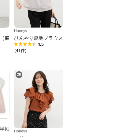
Honeys
（股
ひんやり裏地ブラウス
4.5
(
41
件
)
20
半袖
Honeys