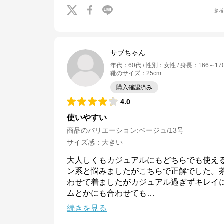
参
サブちゃん
年代
：
60代
性別
：
女性
身長
：
166～17
靴のサイズ
：
25cm
購入確認済み
4.0
使いやすい
商品のバリエーション:
ベージュ/13号
サイズ感
：
大きい
大人しくもカジュアルにもどちらでも使え
ン系と悩みましたがこちらで正解でした。
わせて着ましたがカジュアル過ぎずキレイ
ムとかにも合わせても
…
続きを見る