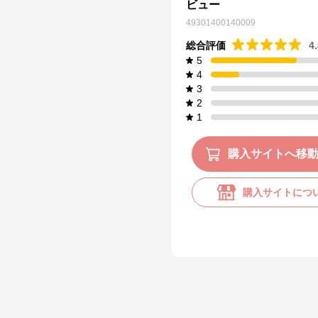
ビュー
49301400140009
総合評価
4
5
4
3
2
1
購入サイトへ移
購入サイトにつ