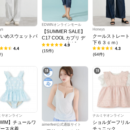
EDWINオンラインモール
ys
Honeys
【SUMMER SALE】
れいめスウェットパ
クールストレート
C17 COOL カプリ デ
ツ
下６３ｃｍ）
ニムパンツ【涼】
4.9
4.4
4.3
(
15
件
)
件
)
(
64
件
)
18
19
ミヤオンライン
ナルミヤオンライン
WIM】チュールワ
ショルダーフリル
aimerfeel公式通販サイト
ピース水着
チュニック