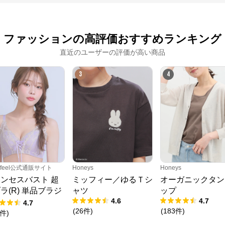
※外部サイトが開きます
クロスプラス　オンラインストア
からのコメント
ファッションの高評価おすすめランキング
N.O.R.C (ノーク)、JUNKO SHIMADA (ジュンコシマダ) 、ATSURO TAYAMA
（アツロウ タヤマ）、

直近のユーザーの評価が高い商品
ALPHA CUBIC (アルファーキュービック)、DECOY (デコイ)、Petit Honfleur 
(プチオンフルール)、

DERMASHARE (ダーマシェア)など、20 代～ 40 代の大人女子ブランドを中
3
4
心に、多くの人気ブランドをラインナップ。

レディースファッションを中心に、ライフスタイルを豊かにするオリジナルア
イテムをご提案します。
erfeel公式通販サイト
Honeys
Honeys
ンセスバスト 超
ミッフィー／ゆるＴシ
オーガニックタン
ラ(R) 単品ブラジ
ャツ
ップ
4.6
4.7
ー
4.7
(
26
件
)
(
183
件
)
件
)