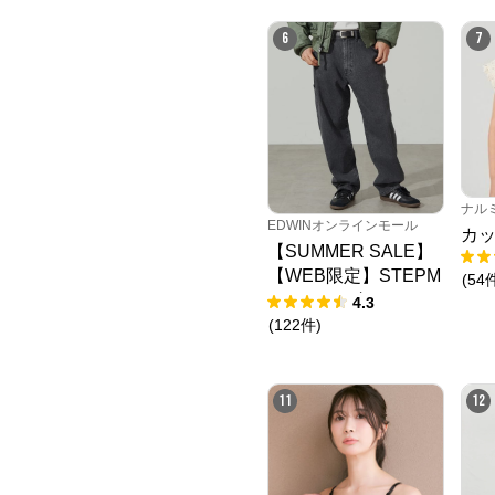
6
7
ナル
EDWINオンラインモール
カッ
【SUMMER SALE】
【WEB限定】STEPM
(
54
ARK ルーズペインタ
4.3
ーパンツ
(
122
件
)
11
12