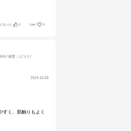
考になった
0
Like!
0
0cm
体型
：
ふつう
2024.10.28
やすく、肌触りもよく 