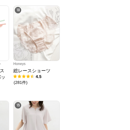
10
ト
Honeys
ス
総レースショーツ
4.5
バッ
(
281
件
)
15