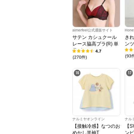
aimerfeel公式通販サイト
Hone
サテン カシュクール
き
レース脇高ブラ(R) 単
ン
品ブラジャー
4.7
(
93
(
270
件
)
16
17
ナルミヤオンライン
ナル
【接触冷感】なつのお
【S
めかし半袖T
ン