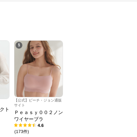
5
【公式】ピーチ・ジョン通販
サイト
クト
Ｐｅａｓｙ００２ノン
ワイヤーブラ
4.6
(
173
件
)