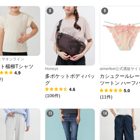
8
9
ミヤオンライン
ト楊柳Tシャツ
Honeys
aimerfeel公式通販サイ
4.9
多ポケットボディバッ
カシュクールレー
件
)
グ
ツートン ハーフ
4.6
クショーツ
5.0
(
106
件
)
(
11
件
)
13
14