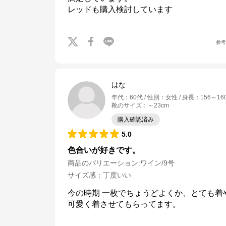
レッドも購入検討しています
参
はな
年代
：
60代
性別
：
女性
身長
：
156～16
靴のサイズ
：
～23cm
購入確認済み
5.0
色合いが好きです。
商品のバリエーション:
ワイン/9号
サイズ感
：
丁度いい
今の時期 一枚でちょうどよくか、とても着
可愛く着させてもらってます。