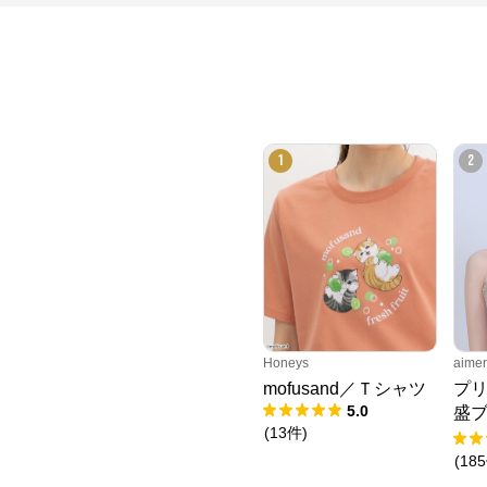
1
2
Honeys
aim
mofusand／Ｔシャツ
プリ
5.0
盛ブ
(
13
件
)
ャ
(
185