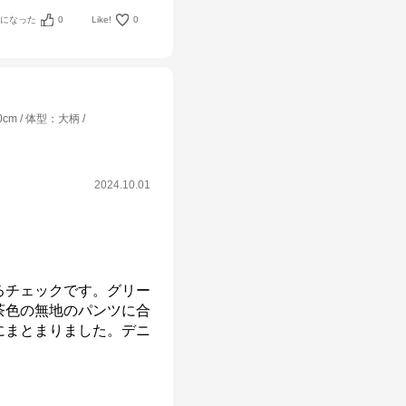
考になった
0
Like!
0
0cm
体型
：
大柄
2024.10.01
るチェックです。グリー
茶色の無地のパンツに合
にまとまりました。デニ