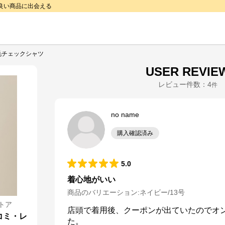
で良い商品に出会える
毛チェックシャツ
USER REVIE
レビュー件数：
4
件
no name
購入確認済み
5.0
着心地がいい
商品のバリエーション:
ネイビー/13号
トア
店頭で着用後、クーポンが出ていたのでオ
コミ・レ
た。
