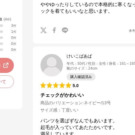
ややゆったりしているので本格的に寒くな
ックを着てもいいなと思います。
.8
(
4
)
件
3
件
参
1
件
0
件
0
件
0
件
けいこばあば
年代
：
50代
性別
：
女性
身長
：
161～16
動
靴のサイズ
：
24cm
購入確認済み
いて
5.0
チェックがかわいい
商品のバリエーション:
ネイビー/13号
サイズ感
：
丁度いい
パンツを選ばずなんでもあいます。

起毛が入っていてあたたかいです。

満足しています。
