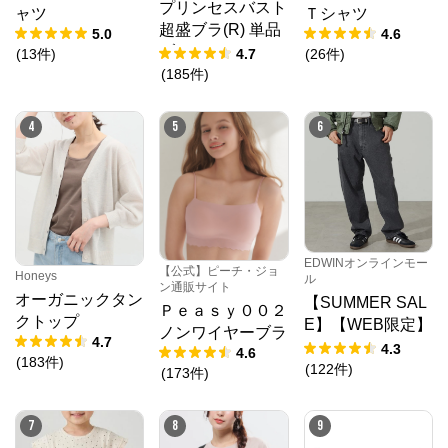
プリンセスバスト
ャツ
Ｔシャツ
超盛ブラ(R) 単品
5.0
4.6
ブラジャー
(
13
件
)
4.7
(
26
件
)
(
185
件
)
4
5
6
EDWINオンラインモー
【公式】ピーチ・ジョ
Honeys
ル
ン通販サイト
オーガニックタン
【SUMMER SAL
クロスプラス オンラインストア
Ｐｅａｓｙ００２
クトップ
E】【WEB限定】
ノンワイヤーブラ
4.7
STEPMARK ルー
4.3
4.6
公式ECサイト
(
183
件
)
ズペインターパン
(
122
件
)
(
173
件
)
ツ
※外部サイトが開きます
7
8
9