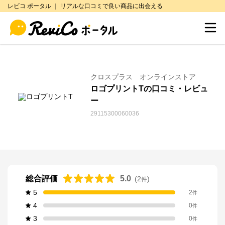
レビコ ポータル ｜ リアルな口コミで良い商品に出会える
クロスプラス オンラインストア
ロゴプリントTの口コミ・レビュ
ー
29115300060036
総合評価
5.0
(
2
)
件
5
2
件
4
0
件
3
0
件