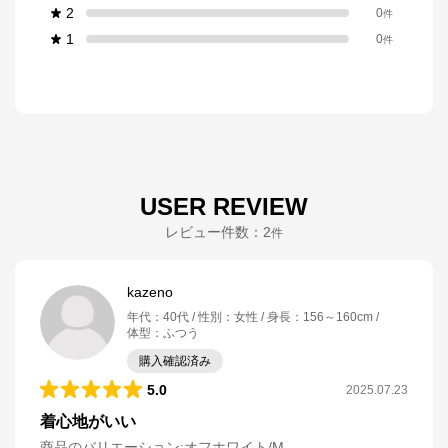
2
0
件
1
0
件
USER REVIEW
レビュー件数：
2
件
kazeno
年代
：
40代
性別
：
女性
身長
：
156～160cm
体型
：
ふつう
購入確認済み
5.0
2025.07.23
着心地がいい
商品のバリエーション:
オフホワイト/M