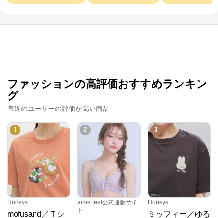
ファッションの高評価おすすめランキン
グ
直近のユーザーの評価が高い商品
1
2
3
Honeys
aimerfeel公式通販サイ
Honeys
ト
mofusand／Ｔシ
ミッフィー／ゆる