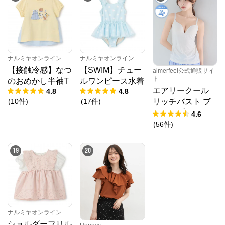
ナルミヤオンライン
ナルミヤオンライン
【接触冷感】なつ
【SWIM】チュー
aimerfeel公式通販サイ
ト
のおめかし半袖T
ルワンピース水着
エアリークール
4.8
4.8
(
10
件
)
(
17
件
)
リッチバスト ブ
ラトップ (ワイヤ
4.6
ー入り)
(
56
件
)
19
20
ナルミヤオンライン
ショルダーフリル