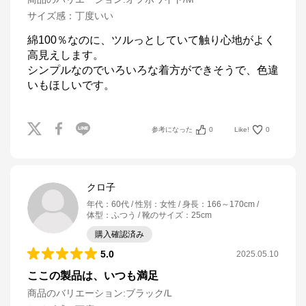
サイズ感
：
丁度いい
綿100％なのに、ツルっとしていて触り心地がよく
高見えします。

シンプルなのでいろいろな着方ができそうで、色違
いもほしいです。
参考になった
0
Like!
0
クロ子
年代
：
60代
性別
：
女性
身長
：
166～170cm
体型
：
ふつう
靴のサイズ
：
25cm
購入確認済み
5.0
2025.05.10
ここの製品は、いつも満足
商品のバリエーション:
ブラック/L