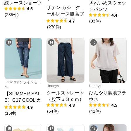
ト
総レースショーツ
きれいめスウェッ
サテン カシュク
4.5
トパンツ
ールレース脇高ブ
(
285
件
)
4.4
ラ(R) 単品ブラジ
4.7
(
93
件
)
ャー
(
270
件
)
13
14
15
EDWINオンラインモー
Honeys
Honeys
ル
クールストレート
ひんやり裏地ブラ
【SUMMER SAL
（股下６３ｃｍ）
ウス
E】C17 COOL カ
4.3
4.5
プリ デニムパン
4.9
(
64
件
)
(
41
件
)
ツ【涼】
(
15
件
)
16
17
18