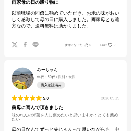
両家母の日の贈り物に
以前職場の同僚に勧めていただき、お米の味がおい
しく感激して母の日に購入しました。両家母とも遠
方なので、送料無料は助かりました。
参考になった
0
Like!
0
みーちゃん
年代
：
50代
性別
：
女性
購入確認済み
5.0
2026.05.15
義母に喜んで頂きました
味のれんの米菓を人に薦めたいと思いますか
：
とても薦め
たい
母の日なんてずっと先じゃんって思いながらも　申