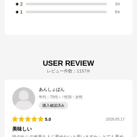
2
3
件
1
6
件
USER REVIEW
レビュー件数：
1157
件
あんしょぱん
年代
：
70代～
性別
：
女性
購入確認済み
5.0
2026.05.17
美味しい
味のれんの米菓を人に薦めたいと思いますか
：
とても薦め