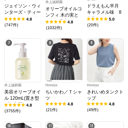
井上誠耕園
ジェイソン・ウィ
ドラえもん半月
オリーブオイルコ
ンターズ・ティー
キャラメル味 8
ンフィ 木の実と
(JWティー) １箱
枚入
4.8
5.0
ドライ果実 192g
4.8
1.2g×30袋入り
(
747
件
)
(
20
件
)
春限定
(
1032
件
)
7
8
9
井上誠耕園
Honeys
Honeys
美容オリーブオイ
ちいかわ／Ｔシャ
きれいめタンクト
ル 120mL(置き型
ツ
ップ
4.8
4.8
プラ容器)
4.8
(
21
件
)
(
49
件
)
(
3755
件
)
10
11
12