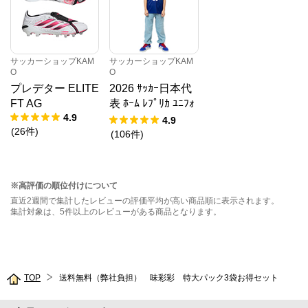
サッカーショップKAM
サッカーショップKAM
O
O
プレデター ELITE
2026 ｻｯｶｰ日本代
FT AG
表 ﾎｰﾑ ﾚﾌﾟﾘｶ ﾕﾆﾌｫ
4.9
ｰﾑ KIDS
4.9
(
26
件
)
(
106
件
)
※高評価の順位付けについて
直近2週間で集計したレビューの評価平均が高い商品順に表示されます。
集計対象は、5件以上のレビューがある商品となります。
TOP
送料無料（弊社負担） 味彩彩 特大パック3袋お得セット