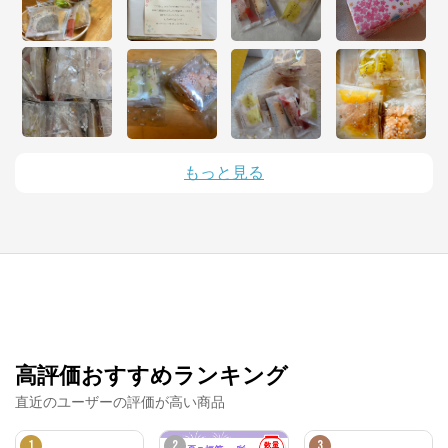
新潟味のれん本舗
もっと見る
公式ECサイト
※外部サイトが開きます
新潟味のれん本舗
からのコメント
https://www.ajinoren.co.jp/shop/

おせんべい・おかきの通信販売、新潟味のれん本舗は
高評価おすすめランキング
原料にこだわり国産米を100％使用しております。ご
飯は炊きたてが一番美味しいように、米菓もつくりた
直近のユーザーの評価が高い商品
ての美味しさに勝るものはありません。

美味しいものを美味しいうちに少しでも早く召し上が
っていただきたいため、熟練した職人たちの手によっ
1
2
3