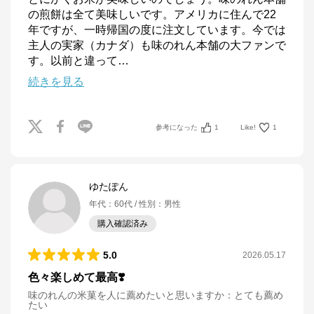
の煎餅は全て美味しいです。アメリカに住んで22
年ですが、一時帰国の度に注文しています。今では
主人の実家（カナダ）も味のれん本舗の大ファンで
す。以前と違って
…
続きを見る
参考になった
1
Like!
1
ゆたぽん
年代
：
60代
性別
：
男性
購入確認済み
5.0
2026.05.17
色々楽しめて最高❣️
味のれんの米菓を人に薦めたいと思いますか
：
とても薦め
たい