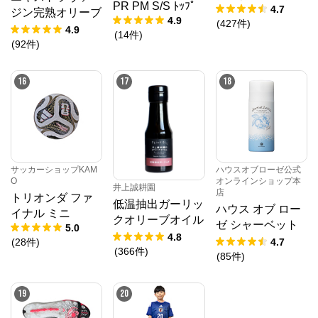
PR PM S/S ﾄｯﾌﾟ
4.7
ジン完熟オリーブ
4.9
(
427
件
)
オイル 450g
4.9
(
14
件
)
(
92
件
)
16
17
18
サッカーショップKAM
ハウスオブローゼ公式
O
オンラインショップ本
井上誠耕園
店
トリオンダ ファ
低温抽出ガーリッ
ハウス オブ ロー
イナル ミニ
クオリーブオイル
ゼ シャーベット
5.0
64g
4.8
ローション 95g
(
28
件
)
4.7
(
366
件
)
(
85
件
)
19
20