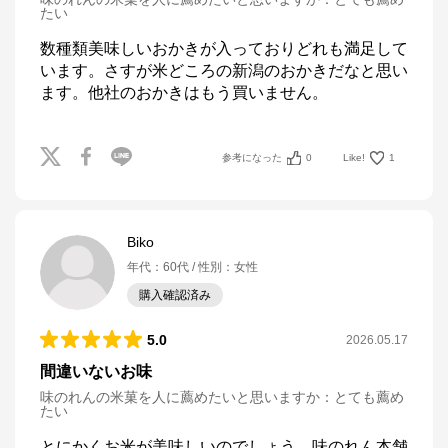
たい
数種類美味しいおかきが入っておりどれも満足して
います。さすが米どころの新潟のおかきだなと思い
ます。他社のおかきはもう買いません。
参考になった
0
Like!
1
Biko
年代
：
60代
性別
：
女性
購入確認済み
5.0
2026.05.17
間違いないお味
味のれんの米菓を人に薦めたいと思いますか
：
とても薦め
たい
とにかくお米が美味しいのでしょう。味のれん本舗