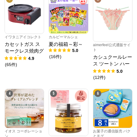
てつくられる米菓を工場直送でお届けします。
イワタニアイコレクト
カルビーマルシェ
カセットガス ス
夏の福箱～彩～
aimerfeel公式通販サイ
ト
5.0
モークレス焼肉グ
(
16
件
)
カシュクールレー
リル「やきまる」
4.9
ス ツートン ハー
シャア専用ザクII
(
65
件
)
フバックショーツ
モデル
5.0
(
12
件
)
4
5
6
イオス コーポレーショ
お菓子の通信販売 パク
ン
とモグ