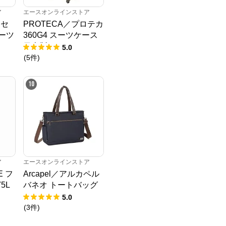
ア
エースオンラインストア
リセ
PROTECA／プロテカ
スーツ
360G4 スーツケース
2L
日本製 53L 02422
5.0
パー
(
5
件
)
10
ア
エースオンラインストア
E フ
Arcapel／アルカペル
5L
バネオ トートバッグ
キス
15L 68834
5.0
(
3
件
)