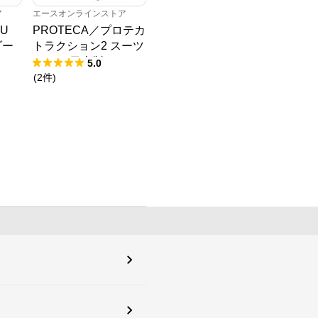
ア
エースオンラインストア
yU
PROTECA／プロテカ
ダー
トラクション2 スーツ
ケース 日本製 39/45L
5.0
エキスパンド 機内持
(
2
件
)
ち込み 01491