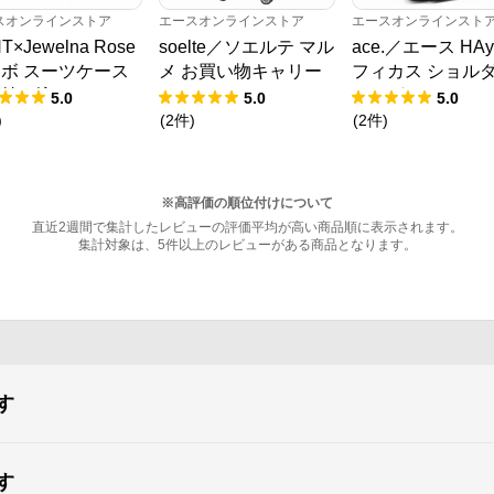
スオンラインストア
エースオンラインストア
エースオンラインスト
T×Jewelna Rose
soelte／ソエルテ マル
ace.／エース HA
ボ スーツケース
メ お買い物キャリー
フィカス ショル
持ち込み 06820
23L 35982
バッグ 19103
5.0
5.0
5.0
)
(
2
件
)
(
2
件
)
※高評価の順位付けについて
直近2週間で集計したレビューの評価平均が高い商品順に表示されます。
集計対象は、5件以上のレビューがある商品となります。
す
す