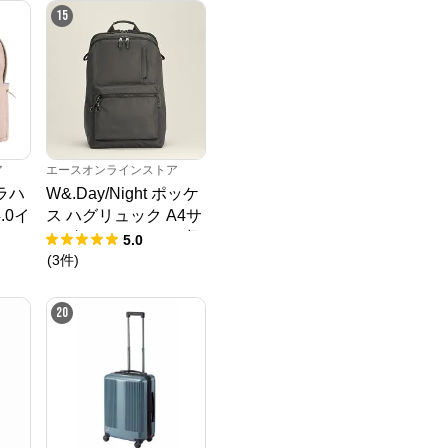
15
ア
エースオンラインストア
キラハ
W&.Day/Night ポッケ
.0イ
ス ハグリュック A4サ
イズ 14.0インチPC収
5.0
納 20212
(
3
件
)
20