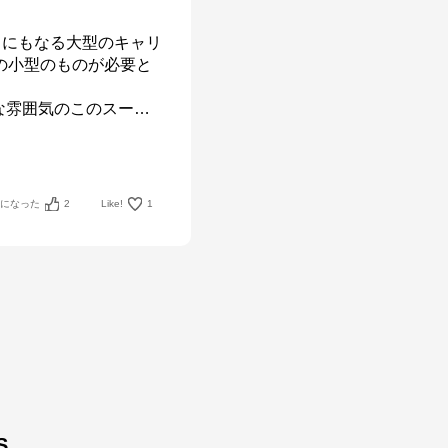
クにもなる大型のキャリ
の小型のものが必要と
な雰囲気のこのスー
…
考になった
2
Like!
1
S