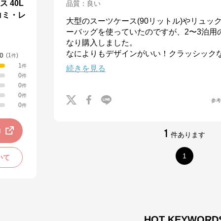
 40L
品質
：
良い
口コミ・レ
大型のスーツケース(90リットル)やリュッ
ーバッグを使っていたのですが、2〜3泊用
なり購入しました。

なによりもデザインがいい！クラッシック
.0
(
1
)
件
1
件
続きを見る
0
件
0
件
0
件
参
0
件
動
1
件あります
1
いて
HOT KEYWORD