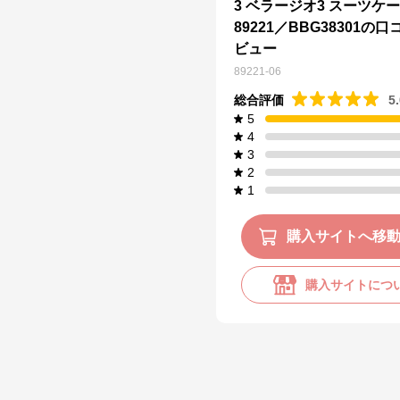
3 ベラージオ3 スーツケース
89221／BBG38301の
ビュー
89221-06
総合評価
5
5
4
3
2
1
購入サイトへ移
購入サイトにつ