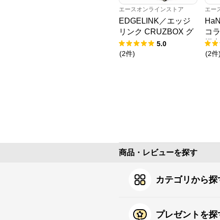
エースオンラインストア
エー
EDGELINK／エッジ
HaN
リンク CRUZBOX グ
コラ
リント スーツケース
機内
5.0
101L 09144
(
2
件
)
(
2
件
商品・レビューを探す
カテゴリから探
プレゼントを探