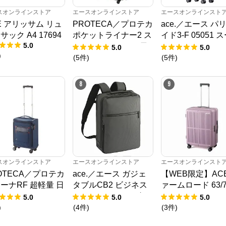
スオンラインストア
エースオンラインストア
エースオンラインスト
E アリッサム リュ
PROTECA／プロテカ
ace.／エース パ
サック A4 17694
ポケットライナー2 ス
イド3-F 05051 
5.0
ーツケース 01344 日
ケース フレーム 3
5.0
5.0
)
本製 94L キャスター
キャスターストッ
(
5
件
)
(
5
件
)
ストッパー
8
9
スオンラインストア
エースオンラインストア
エースオンラインスト
エースオンラインストア
OTECA／プロテカ
ace.／エース ガジェ
【WEB限定】AC
ーナRF 超軽量 日
タブルCB2 ビジネス
ァームロード 63/7
公式ECサイト
 キャリーケース
リュック A4サイズ 1
スーツケース エ
5.0
5.0
5.0
 1.8kg 12821
4.0インチ 14L 20022
パンド機能 05892
)
(
4
件
)
(
3
件
)
※外部サイトが開きます