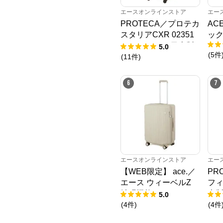
エースオンラインストア
エー
PROTECA／プロテカ
AC
スタリアCXR 02351
ック
スーツケース 日本製
5.0
(
5
件
機内持込み 37L
(
11
件
)
6
7
エースオンラインストア
エー
【WEB限定】 ace.／
PR
エース ウィーベルZ
フィ
拡張機能 キャスター
本製
5.0
ストッパー 60/70L 09
18L
(
4
件
)
(
4
件
212