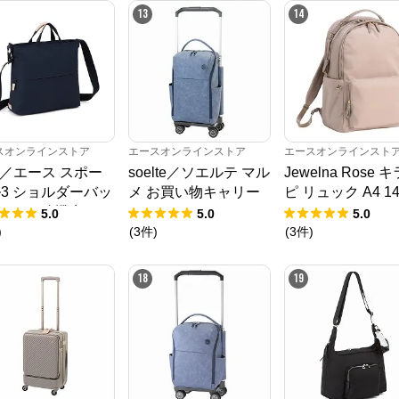
13
14
エースオンラインストア
からのコメント
かばんの総合メーカー、エースの公式サイト。

スーツケース、ビジネスバッグなど、直営店ならではの豊富なラインナップで
ご紹介いたします。

安心のメーカー直営ストアです。
スオンラインストア
エースオンラインストア
エースオンラインスト
e.／エース スポー
soelte／ソエルテ マル
Jewelna Rose 
3 ショルダーバッ
メ お買い物キャリー
ピ リュック A4 14
A4サイズ 撥水 178
27L 35983
ンチPC 16212
5.0
5.0
5.0
)
(
3
件
)
(
3
件
)
18
19