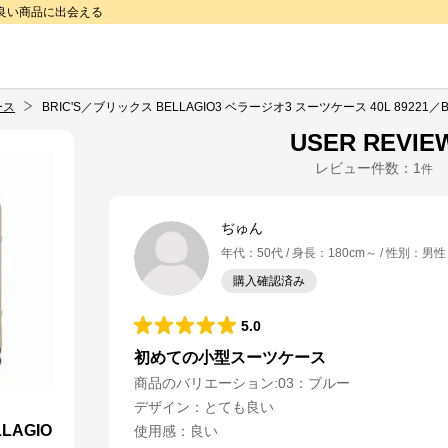
で良い商品に出会える
ース
BRIC'S／ブリックス BELLAGIO3 ベラージオ3 スーツケース 40L 89221／B
USER REVIE
レビュー件数：
1
件
ぢゅん
年代
：
50代
身長
：
180cm～
性別
：
男性
購入確認済み
5.0
初めての小型スーツケース
商品のバリエーション:
03：ブルー
デザイン
：
とても良い
LAGIO
使用感
：
良い