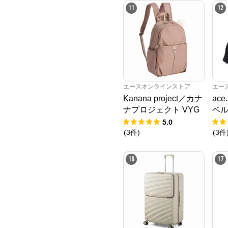
11
12
エースオンラインストア
エー
Kanana project／カナ
ac
ナプロジェクト VYG
ベル
シェリ リュックサッ
グ 
5.0
ク 17945
13
(
3
件
)
(
3
件
16
17