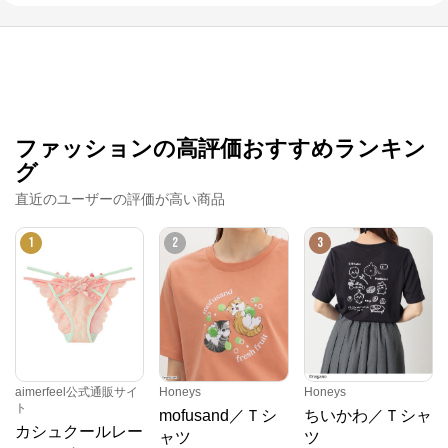
ファッションの高評価おすすめランキン
グ
直近のユーザーの評価が高い商品
1
2
3
aimerfeel公式通販サイ
Honeys
Honeys
ト
mofusand／Ｔシ
ちいかわ／Ｔシャ
カシュクールレー
ャツ
ツ