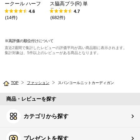
ークール ハーフ
ス脇高ブラ(R) 単
バックショーツ
品ブラジャー
4.6
4.7
(
14
件
)
(
682
件
)
※高評価の順位付けについて
直近2週間で集計したレビューの評価平均が高い商品順に表示されます。
集計対象は、5件以上のレビューがある商品となります。
TOP
ファッション
スパンコールニットカーディガン
商品・レビューを探す
カテゴリから探す
プレゼントを探す