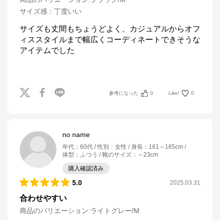
サイズ感
：
丁度いい
サイズも丈間もちょうどよく、カジュアルからオフ
ィススタイルまで幅広くコーディネートできそうな
アイテムでした

参考になった
0
Like!
0
no name
年代
：
60代
性別
：
女性
身長
：
161～165cm
体型
：
ふつう
靴のサイズ
：
～23cm
購入確認済み
5.0
2025.03.31
合わせやすい
商品のバリエーション:
ライトグレー/M