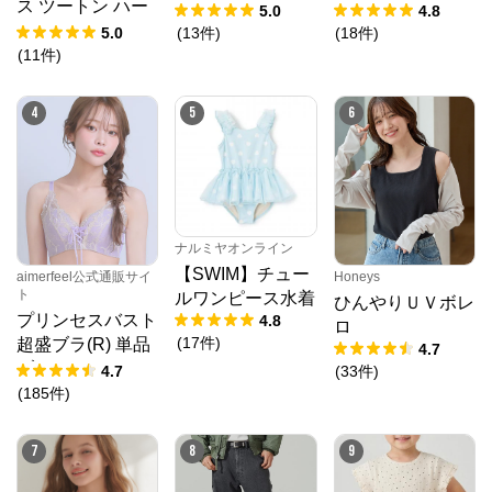
ス ツートン ハー
5.0
4.8
フバックショーツ
5.0
(
13
件
)
(
18
件
)
(
11
件
)
4
5
6
ナルミヤオンライン
【SWIM】チュー
aimerfeel公式通販サイ
Honeys
ト
ルワンピース水着
ひんやりＵＶボレ
プリンセスバスト
4.8
ロ
クロスプラス オンラインストア
(
17
件
)
超盛ブラ(R) 単品
4.7
ブラジャー
4.7
(
33
件
)
公式ECサイト
(
185
件
)
※外部サイトが開きます
7
8
9
クロスプラス　オンラインストア
からのコメン