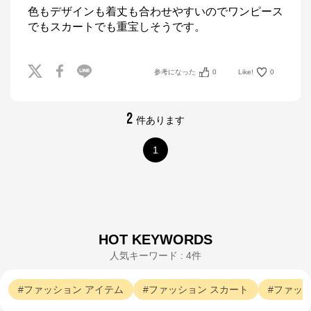
色もデザインも着丈も合わせやすいのでワンピース
でもスカートでも重宝しそうです。
参考になった
0
Like!
0
2
件あります
1
HOT KEYWORDS
人気キーワード : 4件
ファッション
アイテム
ファッション
スカート
ファッ