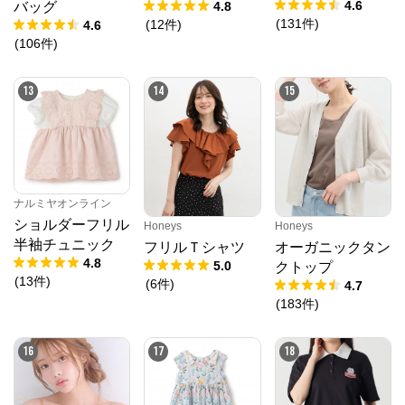
海のいきものアッ
4.6
4.8
バッグ
プリケ半袖Tシャ
(
131
件
)
(
12
件
)
4.6
ツ
(
106
件
)
13
14
15
ナルミヤオンライン
ショルダーフリル
Honeys
Honeys
半袖チュニック
フリルＴシャツ
オーガニックタン
4.8
5.0
クトップ
(
13
件
)
(
6
件
)
4.7
(
183
件
)
16
17
18