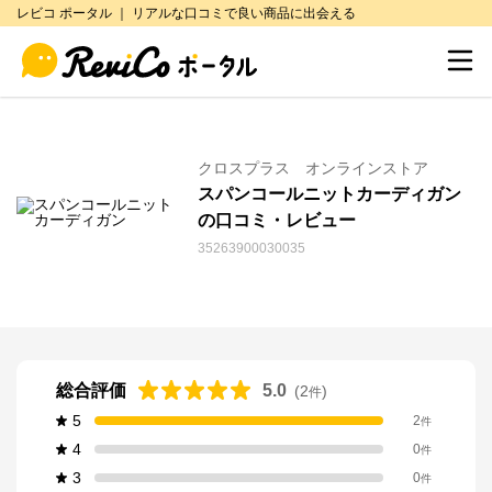
レビコ ポータル ｜ リアルな口コミで良い商品に出会える
クロスプラス オンラインストア
スパンコールニットカーディガン
の口コミ・レビュー
35263900030035
総合評価
5.0
(
2
)
件
5
2
件
4
0
件
3
0
件