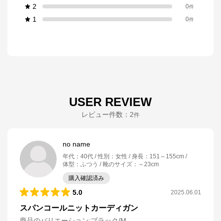
2
0
件
1
0
件
USER REVIEW
レビュー件数：
2
件
no name
年代
：
40代
性別
：
女性
身長
：
151～155cm
体型
：
ふつう
靴のサイズ
：
～23cm
購入確認済み
5.0
2025.06.01
スパンコールニットカーディガン
商品のバリエーション:
ブラック/M