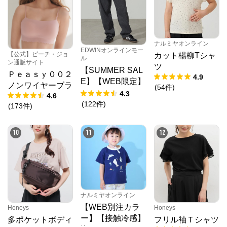
ト
N.O.R.C (ノーク)、JUNKO SHIMADA (ジュンコシマ
ダ) 、ATSURO TAYAMA（アツロウ タヤマ）、

ALPHA CUBIC (アルファーキュービック)、DECOY 
ナルミヤオンライン
(デコイ)、Petit Honfleur (プチオンフルール)、

EDWINオンラインモー
【公式】ピーチ・ジョ
DERMASHARE (ダーマシェア)など、20 代～ 40 代の
カット楊柳Tシャ
ル
ン通販サイト
大人女子ブランドを中心に、多くの人気ブランドをラ
ツ
【SUMMER SAL
インナップ。

Ｐｅａｓｙ００２
4.9
レディースファッションを中心に、ライフスタイルを
E】【WEB限定】
ノンワイヤーブラ
(
54
件
)
豊かにするオリジナルアイテムをご提案します。
STEPMARK ルー
4.3
4.6
ズペインターパン
(
122
件
)
(
173
件
)
ツ
10
11
12
ナルミヤオンライン
【WEB別注カラ
Honeys
Honeys
ー】【接触冷感】
多ポケットボディ
フリル袖Ｔシャツ