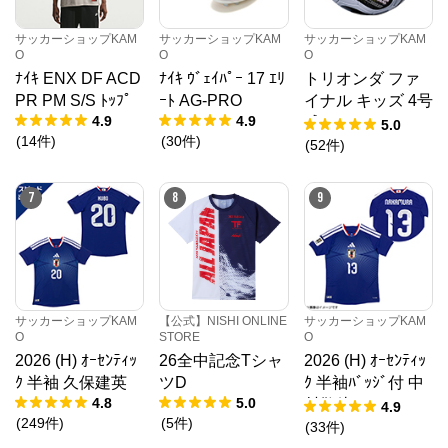
サッカーショップKAM
サッカーショップKAM
サッカーショップKAM
O
O
O
ﾅｲｷ ENX DF ACD
ﾅｲｷ ｳﾞｪｲﾊﾟｰ 17 ｴﾘ
トリオンダ ファ
PR PM S/S ﾄｯﾌﾟ
ｰﾄ AG-PRO
イナル キッズ 4号
4.9
4.9
球
5.0
(
14
件
)
(
30
件
)
(
52
件
)
7
8
9
サッカーショップKAM
【公式】NISHI ONLINE
サッカーショップKAM
O
STORE
O
2026 (H) ｵｰｾﾝﾃｨｯ
26全中記念Tシャ
2026 (H) ｵｰｾﾝﾃｨｯ
ｸ 半袖 久保建英
ツD
ｸ 半袖ﾊﾞｯｼﾞ付 中
4.8
5.0
村敬斗
4.9
(
249
件
)
(
5
件
)
(
33
件
)
メガスポーツ公式サイト