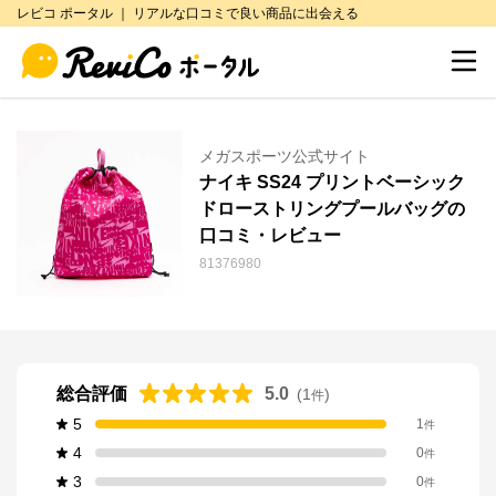
レビコ ポータル ｜ リアルな口コミで良い商品に出会える
メガスポーツ公式サイト
ナイキ SS24 プリントベーシック
ドローストリングプールバッグの
口コミ・レビュー
81376980
総合評価
5.0
(
1
)
件
5
1
件
4
0
件
3
0
件