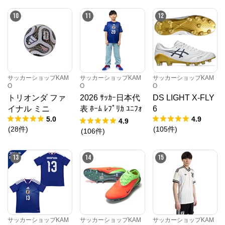
10
11
12
公式ECサイト
※外部サイトが開きます
メガスポーツ公式サイト
からのコメント
サッカーショップKAM
サッカーショップKAM
サッカーショップKAM
スポーツ・アウトドア用品ならスポーツオーソリテ
O
O
O
ィ。ランニング、野球、サッカー、バスケ、ライトレ
ジャーと各ブランドの新商品を多数ご紹介！
トリオンダ ファ
2026 ｻｯｶｰ日本代
DS LIGHT X-FLY
イナル ミニ
表 ﾎｰﾑ ﾚﾌﾟﾘｶ ﾕﾆﾌｫ
6
5.0
4.9
ｰﾑ KIDS
4.9
(
28
件
)
(
105
件
)
(
106
件
)
13
14
15
サッカーショップKAM
サッカーショップKAM
サッカーショップKAM