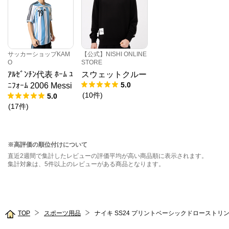
サッカーショップKAM
【公式】NISHI ONLINE
O
STORE
ｱﾙｾﾞﾝﾁﾝ代表 ﾎｰﾑ ﾕ
スウェットクルー
5.0
ﾆﾌｫｰﾑ 2006 Messi
(
10
件
)
5.0
(
17
件
)
※高評価の順位付けについて
直近2週間で集計したレビューの評価平均が高い商品順に表示されます。
集計対象は、5件以上のレビューがある商品となります。
TOP
スポーツ用品
ナイキ SS24 プリントベーシックドローストリ