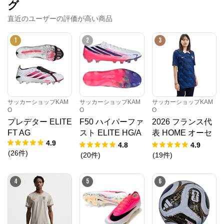
グ
直近のユーザーの評価が高い商品
1
2
3
サッカーショップKAM
サッカーショップKAM
サッカーショップKAM
O
O
O
プレデター ELITE
F50 ハイパーファ
2026 フランス代
FT AG
スト ELITE HG/A
表 HOME オーセ
4.9
G JAPAN
ンティックユニフ
4.8
4.9
(
26
件
)
ォーム
(
20
件
)
(
19
件
)
4
5
6