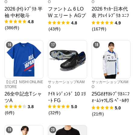
O
O
O
2026 (H) ﾚﾌﾟﾘｶ 半
ファントム 6 LO
2026 ｻｯｶｰ日本代
袖 中村敬斗
W エリート AGプ
表 ｱｳｪｲ ﾚﾌﾟﾘｶ ﾕﾆﾌ
4.8
ロ EH
ｫｰﾑ
4.8
4.9
(
386
件
)
(
43
件
)
(
167
件
)
16
17
18
【公式】NISHI ONLINE
サッカーショップKAM
サッカーショップKAM
STORE
O
O
26全中記念Tシャ
ﾅｲｷ ﾚｼﾞｪﾝﾄﾞ 10 ｴﾘ
25Gｵｵｻｶﾚﾌﾟﾘｶﾕﾆﾌ
ツA
ｰﾄ FG
ｫｰﾑｼｬﾂL/S ﾍﾟｰﾙﾎﾜ
3.8
5.0
ｲﾄ
5.0
(
6
件
)
(
32
件
)
(
21
件
)
19
20