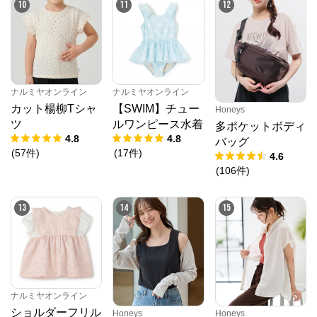
10
11
12
ナルミヤオンライン
ナルミヤオンライン
カット楊柳Tシャ
【SWIM】チュー
Honeys
ツ
ルワンピース水着
多ポケットボディ
4.8
4.8
バッグ
(
57
件
)
(
17
件
)
4.6
(
106
件
)
13
14
15
ナルミヤオンライン
ショルダーフリル
Honeys
Honeys