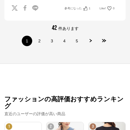
参考になった
1
Like!
0
42
件あります
1
2
3
4
5
ファッションの高評価おすすめランキン
グ
直近のユーザーの評価が高い商品
1
2
3
Honeys