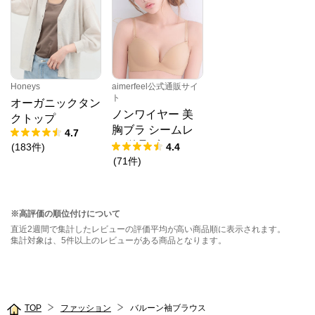
Honeys
aimerfeel公式通販サイ
ト
オーガニックタン
ノンワイヤー 美
クトップ
胸ブラ シームレ
4.7
ス 単品ブラジャ
(
183
件
)
4.4
ー
(
71
件
)
※高評価の順位付けについて
直近2週間で集計したレビューの評価平均が高い商品順に表示されます。
集計対象は、5件以上のレビューがある商品となります。
TOP
ファッション
バルーン袖ブラウス