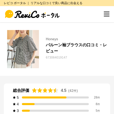
レビコ ポータル ｜ リアルな口コミで良い商品に出会える
Honeys
バルーン袖ブラウスの口コミ・レ
ビュー
673064019147
総合評価
4.5
(
42
)
件
5
28
件
4
8
件
3
5
件