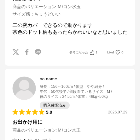
商品のバリエーション:
Ｍ/コン水玉
サイズ感
：
ちょうどいい
二の腕カバーできるので助かります

参考になった
1
Like!
0
no name
身長
：
156～160cm
体型
：
やや細身
年代
：
50代後半
普段着ているサイズ
：
M
靴のサイズ
：
24.5cm
体重
：
46kg~50kg
購入確認済み
5.0
2026.07.29
お出かけ用に
商品のバリエーション:
Ｍ/コン水玉