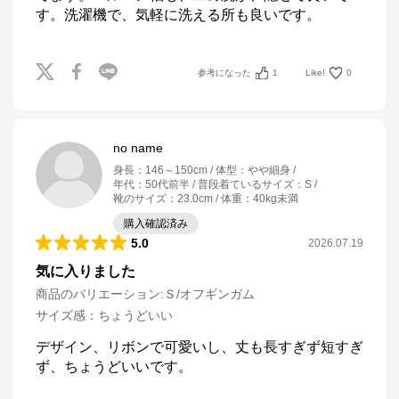
す。洗濯機で、気軽に洗える所も良いです。
参考になった
1
Like!
0
no name
身長
：
146～150cm
体型
：
やや細身
年代
：
50代前半
普段着ているサイズ
：
S
靴のサイズ
：
23.0cm
体重
：
40kg未満
購入確認済み
5.0
2026.07.19
気に入りました
商品のバリエーション:
Ｓ/オフギンガム
サイズ感
：
ちょうどいい
デザイン、リボンで可愛いし、丈も長すぎず短すぎ
ず、ちょうどいいです。