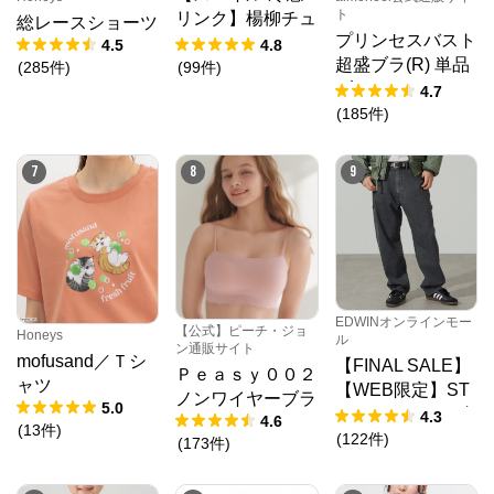
ト
リンク】楊柳チュ
総レースショーツ
プリンセスバスト
ニック
4.5
4.8
超盛ブラ(R) 単品
(
285
件
)
(
99
件
)
ブラジャー
4.7
(
185
件
)
7
8
9
EDWINオンラインモー
【公式】ピーチ・ジョ
Honeys
ル
ン通販サイト
mofusand／Ｔシ
【FINAL SALE】
Ｐｅａｓｙ００２
ャツ
【WEB限定】ST
ノンワイヤーブラ
5.0
EPMARK ルーズ
4.3
4.6
(
13
件
)
ペインターパンツ
(
122
件
)
(
173
件
)