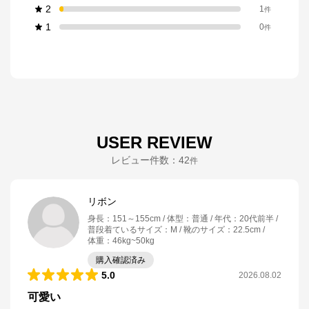
2
1
件
1
0
件
USER REVIEW
レビュー件数：
42
件
リボン
身長
：
151～155cm
体型
：
普通
年代
：
20代前半
普段着ているサイズ
：
M
靴のサイズ
：
22.5cm
体重
：
46kg~50kg
購入確認済み
5.0
2026.08.02
可愛い