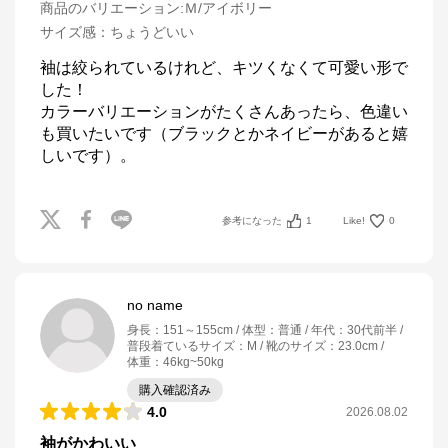
商品のバリエーション:
Ｍ/アイボリー
サイズ感
：
ちょうどいい
袖は絞られているけれど、キツくなくて可愛い形で
した！

カラーバリエーションがたくさんあったら、色違い
も買いたいです（ブラックとかネイビーがあると嬉
参考になった
1
Like!
0
no name
身長
：
151～155cm
体型
：
普通
年代
：
30代前半
普段着ているサイズ
：
M
靴のサイズ
：
23.0cm
体重
：
46kg~50kg
購入確認済み
4.0
2026.08.02
袖がかわいい