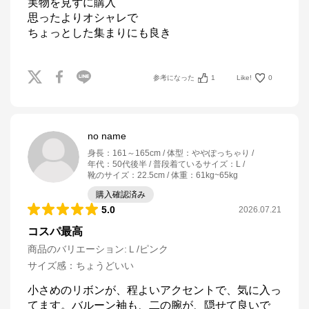
実物を見ずに購入

思ったよりオシャレで

ちょっとした集まりにも良き
参考になった
1
Like!
0
no name
身長
：
161～165cm
体型
：
ややぽっちゃり
年代
：
50代後半
普段着ているサイズ
：
L
靴のサイズ
：
22.5cm
体重
：
61kg~65kg
購入確認済み
5.0
2026.07.21
コスパ最高
商品のバリエーション:
Ｌ/ピンク
サイズ感
：
ちょうどいい
小さめのリボンが、程よいアクセントで、気に入っ
てます。バルーン袖も、二の腕が、隠せて良いで