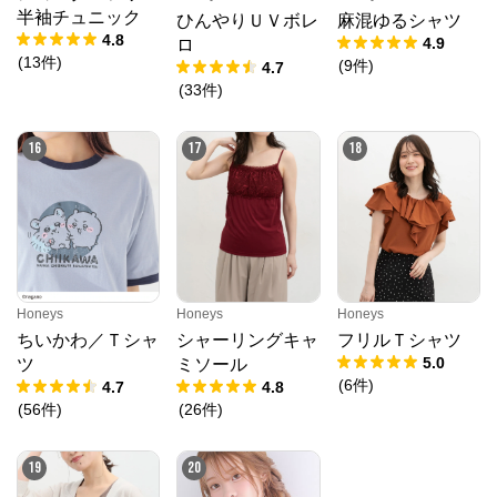
半袖チュニック
ひんやりＵＶボレ
麻混ゆるシャツ
4.8
4.9
ロ
(
13
件
)
(
9
件
)
4.7
(
33
件
)
16
17
18
Honeys
Honeys
Honeys
ちいかわ／Ｔシャ
シャーリングキャ
フリルＴシャツ
5.0
ツ
ミソール
(
6
件
)
4.7
4.8
(
56
件
)
(
26
件
)
19
20