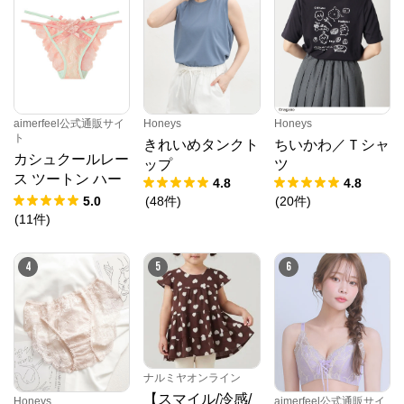
公式ECサイト
※外部サイトが開きます
Honeys
からのコメント
aimerfeel公式通販サイ
Honeys
Honeys
ト
きれいめタンクト
ちいかわ／Ｔシャ
プチプラファッションでおなじみのハニーズ。ベーシ
カシュクールレー
ックからトレンドまで、様々なアイテムが豊富に揃っ
ップ
ツ
てます！幅広く着れるお気に入りの１着を見つけませ
ス ツートン ハー
4.8
4.8
んか？
フバックショーツ
5.0
(
48
件
)
(
20
件
)
(
11
件
)
4
5
6
ナルミヤオンライン
【スマイル/冷感/
Honeys
aimerfeel公式通販サイ