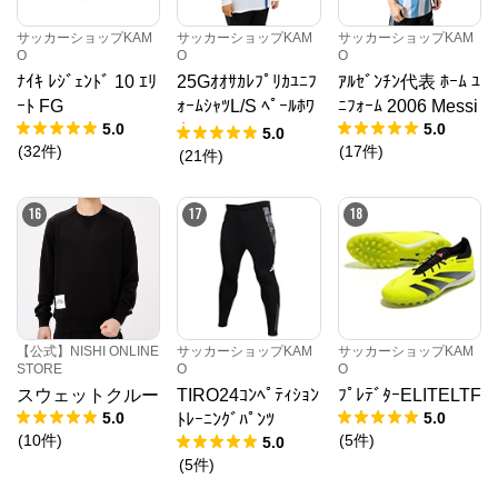
サッカーショップKAM
サッカーショップKAM
サッカーショップKAM
O
O
O
ﾅｲｷ ﾚｼﾞｪﾝﾄﾞ 10 ｴﾘ
25Gｵｵｻｶﾚﾌﾟﾘｶﾕﾆﾌ
ｱﾙｾﾞﾝﾁﾝ代表 ﾎｰﾑ ﾕ
ｰﾄ FG
ｫｰﾑｼｬﾂL/S ﾍﾟｰﾙﾎﾜ
ﾆﾌｫｰﾑ 2006 Messi
5.0
5.0
ｲﾄ
5.0
(
32
件
)
(
17
件
)
(
21
件
)
16
17
18
【公式】NISHI ONLINE
サッカーショップKAM
サッカーショップKAM
STORE
O
O
スウェットクルー
TIRO24ｺﾝﾍﾟﾃｨｼｮﾝ
ﾌﾟﾚﾃﾞﾀｰELITELTF
5.0
5.0
ﾄﾚｰﾆﾝｸﾞﾊﾟﾝﾂ
(
10
件
)
(
5
件
)
5.0
(
5
件
)