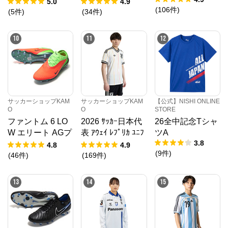
ォーム
村敬斗
5.0
4.9
メガスポーツ公式サイト
(
106
件
)
(
5
件
)
(
34
件
)
公式ECサイト
10
11
12
※外部サイトが開きます
メガスポーツ公式サイト
からのコメント
スポーツ・アウトドア用品ならスポーツオーソリテ
ィ。ランニング、野球、サッカー、バスケ、ライトレ
サッカーショップKAM
サッカーショップKAM
【公式】NISHI ONLINE
ジャーと各ブランドの新商品を多数ご紹介！
O
O
STORE
ファントム 6 LO
2026 ｻｯｶｰ日本代
26全中記念Tシャ
W エリート AGプ
表 ｱｳｪｲ ﾚﾌﾟﾘｶ ﾕﾆﾌ
ツA
3.8
ロ EH
ｫｰﾑ
4.8
4.9
(
9
件
)
(
46
件
)
(
169
件
)
13
14
15