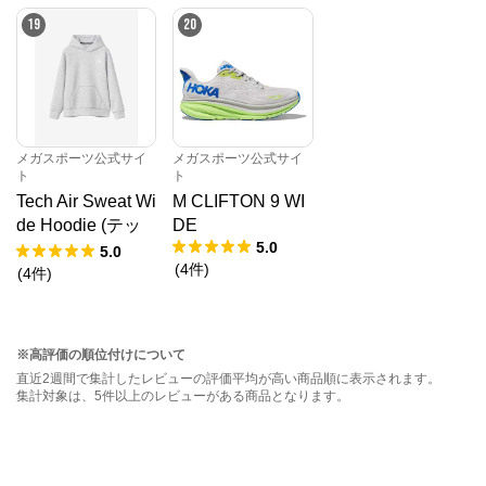
19
20
メガスポーツ公式サイ
メガスポーツ公式サイ
ト
ト
Tech Air Sweat Wi
M CLIFTON 9 WI
de Hoodie (テッ
DE
5.0
クエアースウェッ
5.0
(
4
件
)
トワイドフーデ
(
4
件
)
ィ)
※高評価の順位付けについて
直近2週間で集計したレビューの評価平均が高い商品順に表示されます。
集計対象は、5件以上のレビューがある商品となります。