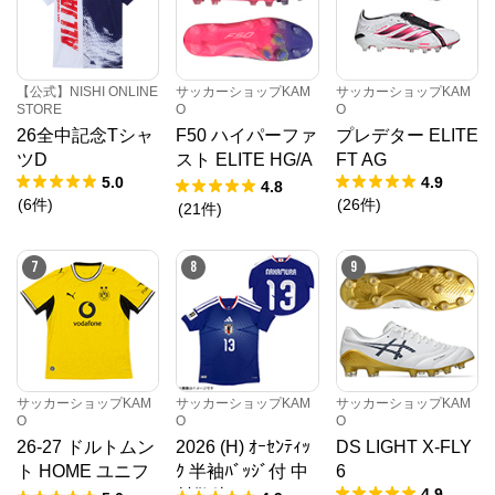
【公式】NISHI ONLINE
サッカーショップKAM
サッカーショップKAM
STORE
O
O
26全中記念Tシャ
F50 ハイパーファ
プレデター ELITE
ツD
スト ELITE HG/A
FT AG
5.0
4.9
G JAPAN
4.8
(
6
件
)
(
26
件
)
(
21
件
)
7
8
9
サッカーショップKAM
サッカーショップKAM
サッカーショップKAM
O
O
O
26-27 ドルトムン
2026 (H) ｵｰｾﾝﾃｨｯ
DS LIGHT X-FLY
ト HOME ユニフ
ｸ 半袖ﾊﾞｯｼﾞ付 中
6
4.9