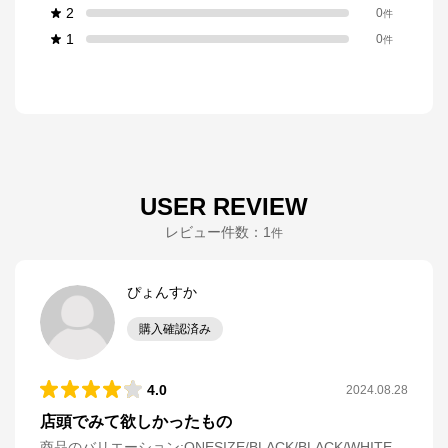
2
0
件
1
0
件
USER REVIEW
レビュー件数：
1
件
ぴょんすか
購入確認済み
4.0
2024.08.28
店頭でみて欲しかったもの
商品のバリエーション:
ONESIZE/BLACK/BLACK/WHITE