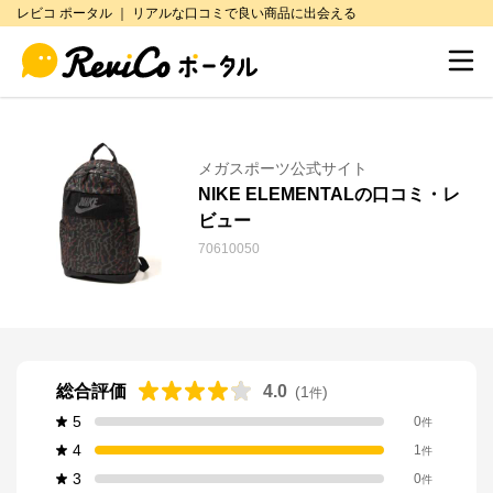
レビコ ポータル ｜ リアルな口コミで良い商品に出会える
メガスポーツ公式サイト
NIKE ELEMENTALの口コミ・レ
ビュー
70610050
総合評価
4.0
(
1
)
件
5
0
件
4
1
件
3
0
件