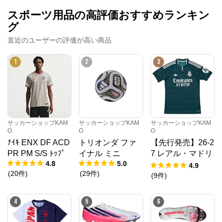
スポーツ用品の高評価おすすめランキン
グ
直近のユーザーの評価が高い商品
1
2
3
サッカーショップKAM
サッカーショップKAM
サッカーショップKAM
O
O
O
ﾅｲｷ ENX DF ACD
トリオンダ ファ
【先行発売】26-2
PR PM S/S ﾄｯﾌﾟ
イナル ミニ
7 レアル・マドリ
4.8
5.0
ード AWAY ユニ
4.9
(
20
件
)
(
29
件
)
フォーム
(
9
件
)
4
5
6