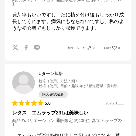
1
発芽率もいいですし、畑に植え付け後もしっかり成
長してくれます。病気にもならないですし、私のよ
うな初心者でもしっかり収穫できます。
参考になった
0
Like!
0
Uターン栽培
栽培（使用）方法
：
畑
栽培（使用）目的
：
趣味向け
都道府県
：
愛知県
購入確認済み
5.0
2026.01.11
レタス エムラップ231は美味しい
商品のバリエーション:
通販限定 約400粒 袋/エムラップ23
1
　エムラップ231を作り出して5年ほどになる。葉