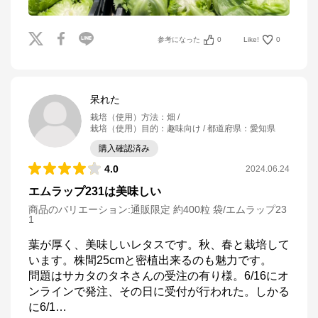
参考になった
0
Like!
0
呆れた
栽培（使用）方法
：
畑
栽培（使用）目的
：
趣味向け
都道府県
：
愛知県
購入確認済み
4.0
2024.06.24
エムラップ231は美味しい
商品のバリエーション:
通販限定 約400粒 袋/エムラップ23
1
葉が厚く、美味しいレタスです。秋、春と栽培して
います。株間25cmと密植出来るのも魅力です。

問題はサカタのタネさんの受注の有り様。6/16にオ
ンラインで発注、その日に受付が行われた。しかる
に6/1
…