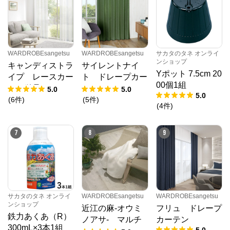
WARDROBEsangetsu
WARDROBEsangetsu
サカタのタネ オンライ
ンショップ
キャンディストラ
サイレントナイ
Yポット 7.5cm 20
イプ レースカー
ト ドレープカー
00個1組
テン単品
テン
5.0
5.0
5.0
(
6
件
)
(
5
件
)
(
4
件
)
7
8
9
サカタのタネ オンライ
WARDROBEsangetsu
WARDROBEsangetsu
ンショップ
近江の麻-オウミ
フリュ ドレープ
鉄力あくあ（R）
ノアサ- マルチ
カーテン
300mL×3本1組
5.0