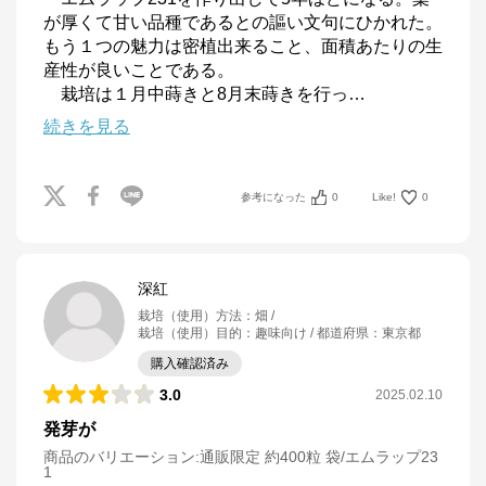
が厚くて甘い品種であるとの謳い文句にひかれた。
もう１つの魅力は密植出来ること、面積あたりの生
産性が良いことである。

　栽培は１月中蒔きと8月末蒔きを行っ
…
続きを見る
参考になった
0
Like!
0
深紅
栽培（使用）方法
：
畑
栽培（使用）目的
：
趣味向け
都道府県
：
東京都
購入確認済み
3.0
2025.02.10
発芽が
商品のバリエーション:
通販限定 約400粒 袋/エムラップ23
1