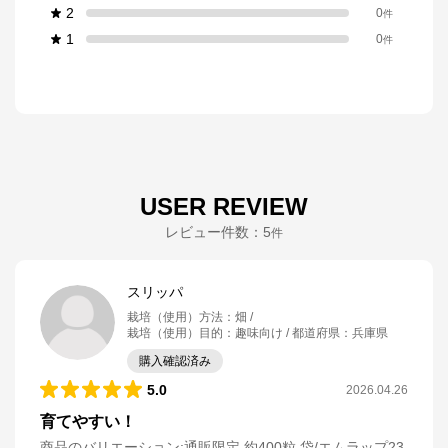
2
0
件
1
0
件
USER REVIEW
レビュー件数：
5
件
スリッパ
栽培（使用）方法
：
畑
栽培（使用）目的
：
趣味向け
都道府県
：
兵庫県
購入確認済み
5.0
2026.04.26
育てやすい！
商品のバリエーション:
通販限定 約400粒 袋/エムラップ23