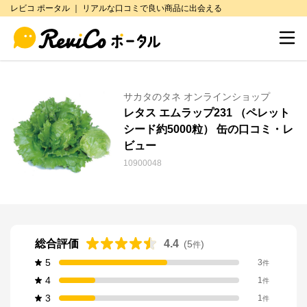
レビコ ポータル ｜ リアルな口コミで良い商品に出会える
サカタのタネ オンラインショップ
レタス エムラップ231 （ペレット
シード約5000粒） 缶の口コミ・レ
ビュー
10900048
総合評価
4.4
(
5
)
件
5
3
件
4
1
件
3
1
件