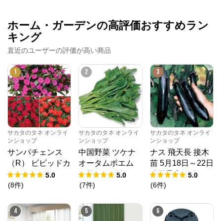
ホーム・ガーデンの高評価おすすめラン
キング
直近のユーザーの評価が高い商品
1
2
3
サカタのタネ オンライ
サカタのタネ オンライ
サカタのタネ オンライ
ンショップ
ンショップ
ンショップ
サンパチェンス
中国野菜 ツケナ
ナス 飛天長 接木
（R） ビビッドカ
オータムポエム
苗 5月18日～22日
ラー 3種セット 4
（約19000粒） 1
発送予定 6ポット
5.0
5.0
5.0
月6日～10日発送
dL 袋
1組
(
8
件
)
(
7
件
)
(
6
件
)
予定 6株（3種×2
株）1組
4
5
6