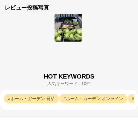
公式ECサイト
レビュー投稿写真
※外部サイトが開きます
サカタのタネ オンラインショップ
からのコメ
ント
サカタのタネ オンラインショップ

https://sakata-netshop.com/shop/default.aspx

創業100年以上の国内最大手種苗メーカー、サカタの
タネが運営するオンラインショップです。花と野菜、
園芸用品を中心に、ガーデニングを愛好される皆様の
HOT KEYWORDS
お役に立つ商品を多数ご紹介しています！
人気キーワード : 10件
ホーム・ガーデン
発芽
ホーム・ガーデン
オンライン