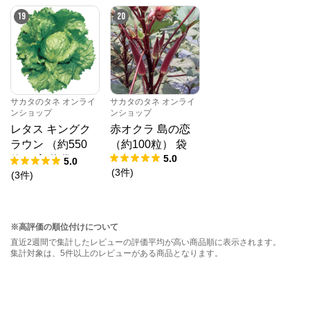
19
20
サカタのタネ オンライ
サカタのタネ オンライ
ンショップ
ンショップ
レタス キングク
赤オクラ 島の恋
ラウン （約550
（約100粒） 袋
5.0
粒） 実咲 袋
5.0
(
3
件
)
(
3
件
)
※高評価の順位付けについて
直近2週間で集計したレビューの評価平均が高い商品順に表示されます。
集計対象は、5件以上のレビューがある商品となります。