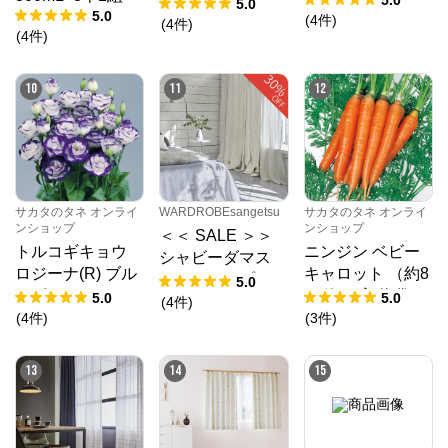
カバー
5.0
5.0
(
4
件
)
(
4
件
)
(
4
件
)
10
11
12
サカタのタネ オンライ
WARDROBEsangetsu
サカタのタネ オンライ
ンショップ
ンショップ
＜＜ SALE ＞＞
トルコギキョウ
ニンジン ベビー
シャビーダマス
ロジーナ(R) ブル
キャロット （約8
ク ドレープカー
5.0
ーピコティー (ve
00粒） 実咲 袋
5.0
5.0
テン
(
4
件
)
r.2) （PS約35
(
4
件
)
(
3
件
)
粒） 袋
13
14
15