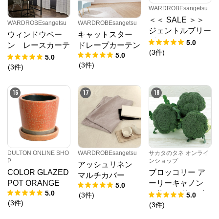
WARDROBEsangetsu
＜＜ SALE ＞＞
WARDROBEsangetsu
WARDROBEsangetsu
ジェントルブリー
ウィンドウペー
キャットスター
ズ チョコ／レー
5.0
ン レースカーテ
ドレープカーテン
スカーテンライト
(
3
件
)
5.0
ン
5.0
ウェーブ 幅301
(
3
件
)
(
3
件
)
～400㎝ 丈141
～180㎝
16
17
18
DULTON ONLINE SHO
WARDROBEsangetsu
サカタのタネ オンライ
P
ンショップ
アッシュリネン
COLOR GLAZED
ブロッコリー ア
マルチカバー
POT ORANGE
ーリーキャノン
5.0
5.0
（約2000粒） 大
(
3
件
)
5.0
(
3
件
)
袋
(
3
件
)