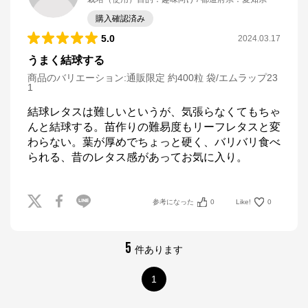
購入確認済み
5.0
2024.03.17
うまく結球する
商品のバリエーション:
通販限定 約400粒 袋/エムラップ23
1
結球レタスは難しいというが、気張らなくてもちゃ
んと結球する。苗作りの難易度もリーフレタスと変
わらない。葉が厚めでちょっと硬く、バリバリ食べ
られる、昔のレタス感があってお気に入り。
参考になった
0
Like!
0
5
件あります
1
サカタのタネ オンラインショップ