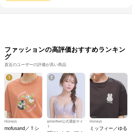
ファッションの高評価おすすめランキン
グ
直近のユーザーの評価が高い商品
1
2
3
Honeys
aimerfeel公式通販サイ
Honeys
ト
mofusand／Ｔシ
ミッフィー／ゆる