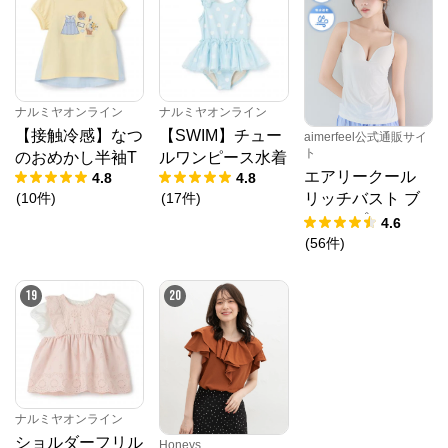
ナルミヤオンライン
ナルミヤオンライン
【接触冷感】なつ
【SWIM】チュー
aimerfeel公式通販サイ
ト
のおめかし半袖T
ルワンピース水着
エアリークール
4.8
4.8
(
10
件
)
(
17
件
)
リッチバスト ブ
ラトップ (ワイヤ
4.6
ー入り)
(
56
件
)
19
20
ナルミヤオンライン
ショルダーフリル
Honeys