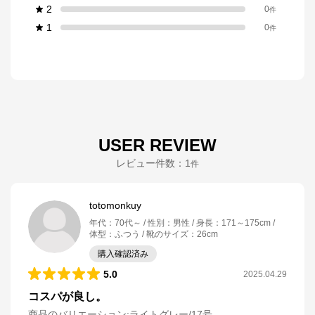
2
0
件
1
0
件
USER REVIEW
レビュー件数：
1
件
totomonkuy
年代
：
70代～
性別
：
男性
身長
：
171～175cm
体型
：
ふつう
靴のサイズ
：
26cm
購入確認済み
5.0
2025.04.29
コスパが良し。
商品のバリエーション:
ライトグレー/17号