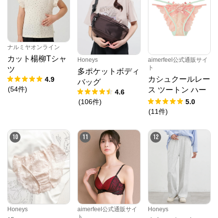
クロスプラス オンラインストア
ナルミヤオンライン
カット楊柳Tシャ
Honeys
aimerfeel公式通販サイ
公式ECサイト
ト
ツ
多ポケットボディ
カシュクールレー
4.9
バッグ
※外部サイトが開きます
(
54
件
)
ス ツートン ハー
4.6
フバックショーツ
(
106
件
)
5.0
クロスプラス　オンラインストア
からのコメン
(
11
件
)
ト
N.O.R.C (ノーク)、JUNKO SHIMADA (ジュンコシマ
10
11
12
ダ) 、ATSURO TAYAMA（アツロウ タヤマ）、

ALPHA CUBIC (アルファーキュービック)、DECOY 
(デコイ)、Petit Honfleur (プチオンフルール)、

DERMASHARE (ダーマシェア)など、20 代～ 40 代の
大人女子ブランドを中心に、多くの人気ブランドをラ
インナップ。

レディースファッションを中心に、ライフスタイルを
豊かにするオリジナルアイテムをご提案します。
Honeys
aimerfeel公式通販サイ
Honeys
ト