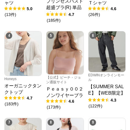
プリンセスバスト
ャツ
Ｔシャツ
超盛ブラ(R) 単品
5.0
4.6
ブラジャー
(
13
件
)
4.7
(
26
件
)
(
185
件
)
4
5
6
EDWINオンラインモー
【公式】ピーチ・ジョ
Honeys
ル
ン通販サイト
オーガニックタン
【SUMMER SAL
Ｐｅａｓｙ００２
クトップ
E】【WEB限定】
ノンワイヤーブラ
4.7
STEPMARK ルー
4.3
4.6
(
183
件
)
ズペインターパン
(
122
件
)
(
173
件
)
ツ
7
8
9