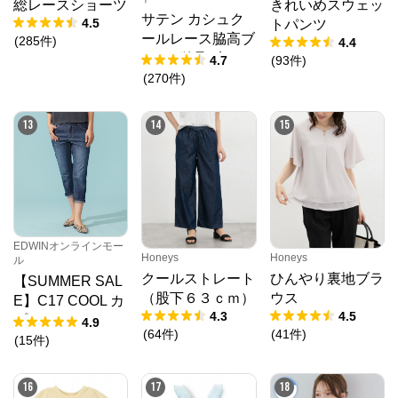
総レースショーツ
きれいめスウェッ
サテン カシュク
4.5
トパンツ
ールレース脇高ブ
(
285
件
)
4.4
ラ(R) 単品ブラジ
4.7
(
93
件
)
ャー
(
270
件
)
13
14
15
EDWINオンラインモー
Honeys
Honeys
ル
クールストレート
ひんやり裏地ブラ
【SUMMER SAL
（股下６３ｃｍ）
ウス
E】C17 COOL カ
4.3
4.5
プリ デニムパン
4.9
(
64
件
)
(
41
件
)
ツ【涼】
(
15
件
)
16
17
18