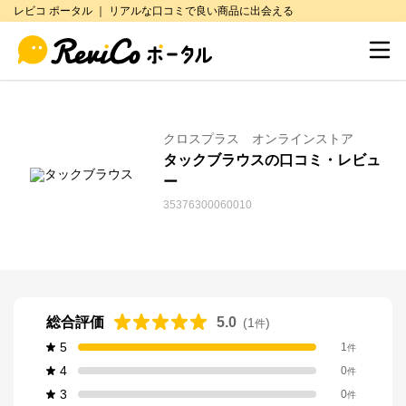
レビコ ポータル ｜ リアルな口コミで良い商品に出会える
クロスプラス オンラインストア
タックブラウスの口コミ・レビュ
ー
35376300060010
総合評価
5.0
(
1
)
件
5
1
件
4
0
件
3
0
件