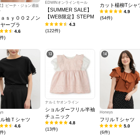
EDWINオンラインモール
カット楊柳Tシャ
式】ピーチ・ジョン通販
【SUMMER SALE】
ト
4.9
【WEB限定】STEPM
(
54
件
)
ｅａｓｙ００２ノン
ARK ルーズペインタ
4.3
イヤーブラ
ーパンツ
(
122
件
)
4.6
件
)
13
14
ナルミヤオンライン
ショルダーフリル半袖
ys
Honeys
チュニック
リル袖Ｔシャツ
フリルＴシャツ
4.8
4.6
5.0
(
13
件
)
件
)
(
6
件
)