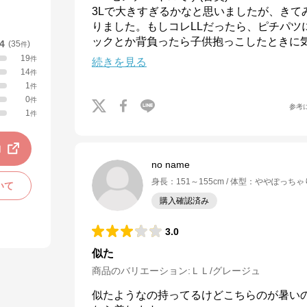
3Lで大きすぎるかなと思いましたが、きて
りました。もしコレLLだったら、ピチパツ
ックとか背負ったら子供抱っこしたときに
.4
(
35
)
件
19
件
続きを見る
14
件
1
件
0
件
参考
1
件
動
no name
身長
：
151～155cm
体型
：
ややぽっちゃ
いて
購入確認済み
3.0
似た
商品のバリエーション:
ＬＬ/グレージュ
似たようなの持ってるけどこちらのが暑い