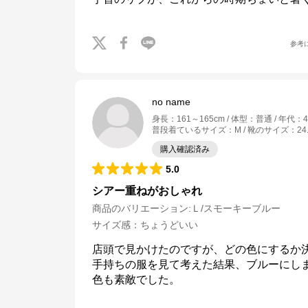
参考
no name
身長
：
161～165cm
体型
：
普通
年代
：
普段着ているサイズ
：
M
靴のサイズ
：
24
購入確認済み
5.0
シアー重ねがおしゃれ
商品のバリエーション:
Ｌ/スモーキーブルー
サイズ感
：
ちょうどいい
店頭で見かけたのですが、どの色にするか
手持ちの服を見て考えた結果、ブルーにし
Honeys
色も素敵でした。
公式ECサイト