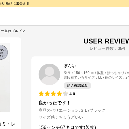
で良い商品に出会える
アー重ねブルゾン
USER REVIE
レビュー件数：
35
件
ぽんゆ
身長
：
156～160cm
体型
：
ぽっちゃり
普段着ているサイズ
：
LL
靴のサイズ
：
2
購入確認済み
4.0
良かったです！
商品のバリエーション:
３Ｌ/ブラック
サイズ感
：
ちょうどいい
コミ・レ
156センチ67キロです(苦笑)
