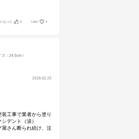
考になった
4
Like!
2
イズ
：
24.5cm
2026.02.25
塗装工事で業者から塗り
シデント（涙）

グ屋さん断られ続け、泣