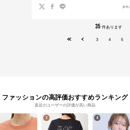
参考
※外部サイトが開きます
35
件あります
Honeys
からのコメント
プチプラファッションでおなじみのハニーズ。ベーシックからトレンドまで、
3
4
5
様々なアイテムが豊富に揃ってます！幅広く着れるお気に入りの１着を見つけ
ませんか？
ファッションの高評価おすすめランキング
直近のユーザーの評価が高い商品
3
4