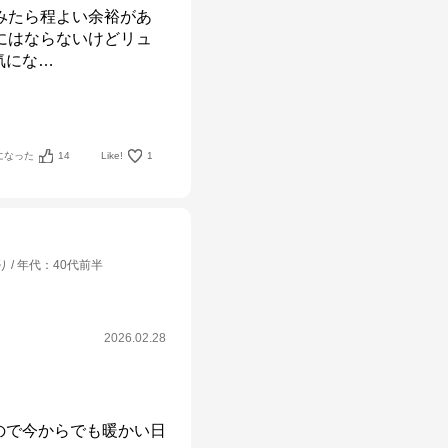
みたら程よい余裕があ
にはならないけどリュ
気にな
…
になった
14
Like!
1
り
年代
：
40代前半
2026.02.28
ので今からでも暖かい日