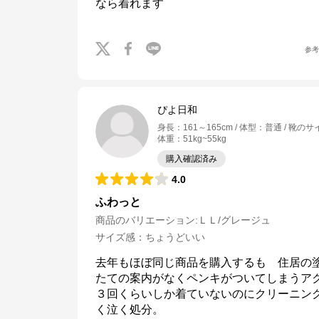
なら着れます
参
ぴよ日和
身長
：
161～165cm
体型
：
普通
靴のサ
体重
：
51kg~55kg
購入確認済み
4.0
ふわっと
商品のバリエーション:
ＬＬ/グレージュ
サイズ感
：
ちょうどいい
去年もほぼ同じ商品を購入するも　住居の
たての案内がなくペンキがついてしまうアク
３回くらいしか着ていないのにクリーニン
く泣く処分。
