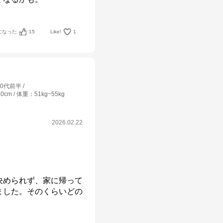
になった
15
Like!
1
40代前半
.0cm
体重
：
51kg~55kg
2026.02.22
決められず、家に帰って
ました。そのくらいどの