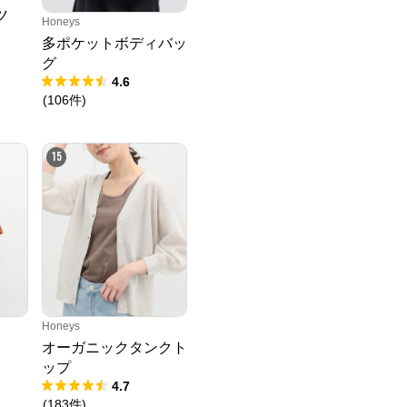
ツ
Honeys
多ポケットボディバッ
グ
4.6
(
106
件
)
15
Honeys
オーガニックタンクト
ップ
4.7
(
183
件
)