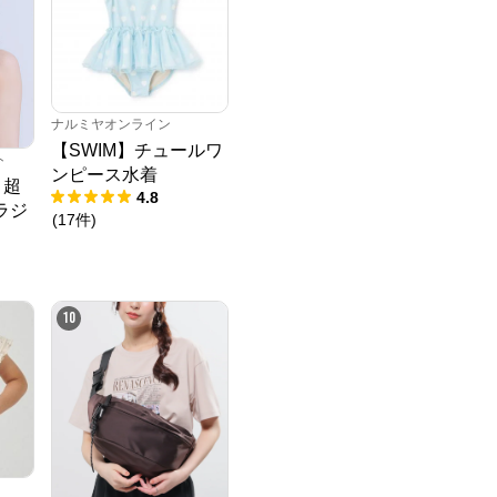
ナルミヤオンライン
【SWIM】チュールワ
ト
ンピース水着
 超
4.8
ラジ
(
17
件
)
10