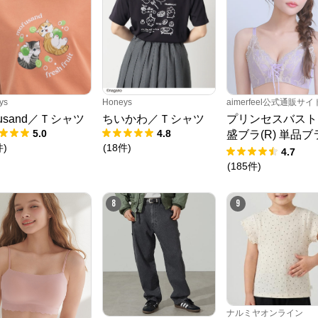
ys
Honeys
aimerfeel公式通販サイ
fusand／Ｔシャツ
ちいかわ／Ｔシャツ
プリンセスバスト
5.0
4.8
盛ブラ(R) 単品ブ
件
)
(
18
件
)
ャー
4.7
(
185
件
)
8
9
ナルミヤオンライン