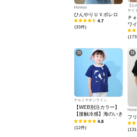
【公
Honeys
サイ
ひんやりＵＶボレロ
Ｐ
4.7
ワ
(
33
件
)
(
173
11
12
ナルミヤオンライン
【WEB別注カラー】
Hone
【接触冷感】海のいき
フ
ものアップリケ半袖T
4.8
シャツ
(
12
件
)
(
131