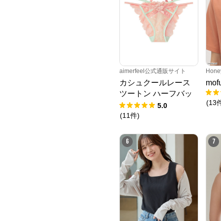
aimerfeel公式通販サイト
Hone
カシュクールレース
mo
ツートン ハーフバッ
(
13
クショーツ
5.0
(
11
件
)
6
7