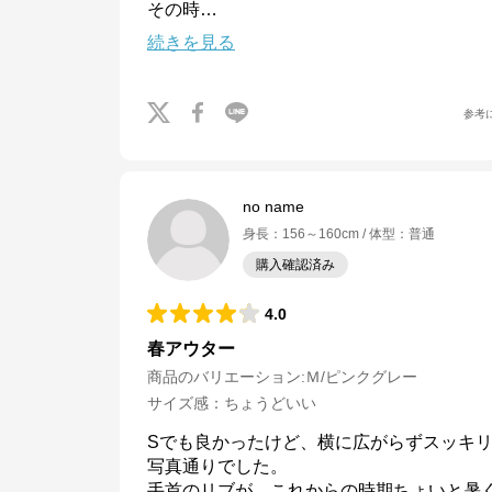
その時
…
続きを見る
参考
no name
身長
：
156～160cm
体型
：
普通
購入確認済み
4.0
春アウター
商品のバリエーション:
Ｍ/ピンクグレー
サイズ感
：
ちょうどいい
Sでも良かったけど、横に広がらずスッキリ
写真通りでした。

手首のリブが、これからの時期ちょいと暑