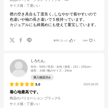
サイズ感
：
丁度いい
襟の空き具合も丁度良く､しなやかで着やすいので

色違いや袖の長さ違いで５枚持っています。

カジュアルにも綺麗めにも使えて重宝しています。
参考になった
0
Like!
0
しろたん。
年代
：
50代
性別
：
女性
身長
：
151～155cm
体型
：
大柄
靴のサイズ
：
24cm
購入確認済み
5.0
2025.06.05
着心地最高です。
商品のバリエーション:
ブラック/L
サイズ感
：
丁度いい