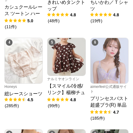
きれいめタンクト
ちいかわ／Ｔシャ
クロスプラス　オンラインストア
からのコメン
カシュクールレー
ト
ップ
ツ
ス ツートン ハー
4.8
4.8
N.O.R.C (ノーク)、JUNKO SHIMADA (ジュンコシマ
フバックショーツ
5.0
(
48
件
)
(
19
件
)
ダ) 、ATSURO TAYAMA（アツロウ タヤマ）、

ALPHA CUBIC (アルファーキュービック)、DECOY 
(
11
件
)
(デコイ)、Petit Honfleur (プチオンフルール)、

DERMASHARE (ダーマシェア)など、20 代～ 40 代の
大人女子ブランドを中心に、多くの人気ブランドをラ
4
5
6
インナップ。

レディースファッションを中心に、ライフスタイルを
豊かにするオリジナルアイテムをご提案します。
ナルミヤオンライン
【スマイル/冷感/
Honeys
aimerfeel公式通販サイ
ト
リンク】楊柳チュ
総レースショーツ
プリンセスバスト
ニック
4.5
4.8
超盛ブラ(R) 単品
(
285
件
)
(
99
件
)
ブラジャー
4.7
(
185
件
)