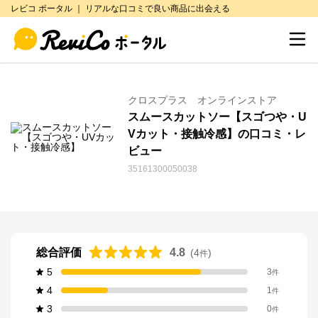
レビコ ポータル ｜ リアルな口コミで良い商品に出会える
クロスプラス オンラインストア
スムースカットソー【スゴつや・U
Vカット・接触冷感】の口コミ・レ
ビュー
35161300050038
総合評価
4.8
(
4
)
件
5
3
件
4
1
件
3
0
件