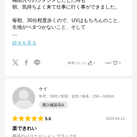
梅雨入りのジメジメしだした時も

朝、気持ちよく来て仕事に行く事ができました。

毎朝、30分程度歩くので、UVはもちろんのこと、

…
続きを見る
参考になった
1
Like!
0
ケイ
年代
：
30代
性別
：
女性
身長
：
156～160cm
購入確認済み
5.0
2025.04.12
楽できれい
商品のバリエーション:
ブラック/L