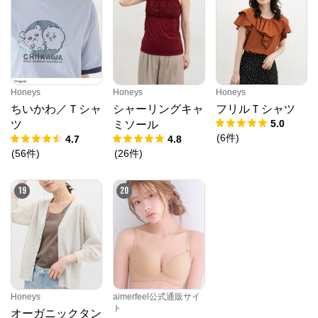
Honeys
Honeys
Honeys
ちいかわ／Ｔシャ
シャーリングキャ
フリルＴシャツ
5.0
ツ
ミソール
(
6
件
)
4.7
4.8
(
56
件
)
(
26
件
)
19
20
Honeys
aimerfeel公式通販サイ
ト
オーガニックタン