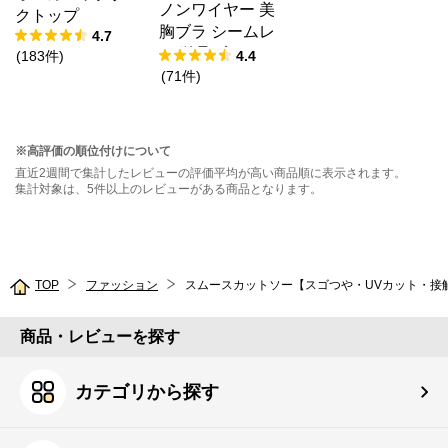
ノンワイヤー 美
クトップ
胸ブラ シームレ
4.7
ス 単品ブラジャ
(
183
件
)
4.4
ー
(
71
件
)
※高評価の順位付けについて
直近2週間で集計したレビューの評価平均が高い商品順に表示されます。
集計対象は、5件以上のレビューがある商品となります。
TOP
ファッション
スムースカットソー【スゴつや・UVカット・接
商品・レビューを探す
カテゴリから探す