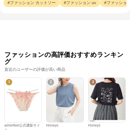
ファッション
カットソー
ファッション
uv
ファッショ
ファッションの高評価おすすめランキン
グ
直近のユーザーの評価が高い商品
1
2
3
クロスプラス オンラインストア
公式ECサイト
※外部サイトが開きます
aimerfeel公式通販サイ
Honeys
Honeys
ト