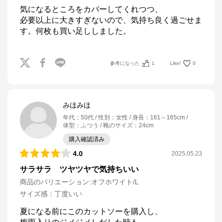
気になるところをカバーしてくれつつ、

必要以上に大きすぎないので、気持ち良く過ごせま
す。何枚も買い足ししました。
参考になった
1
Like!
0
みほみほ
年代
：
50代
性別
：
女性
身長
：
161～165cm
体型
：
ふつう
靴のサイズ
：
24cm
購入確認済み
4.0
2025.05.23
サラサラ ツヤツヤで気持ちいい
商品のバリエーション:
オフホワイト/L
サイズ感
：
丁度いい
夏になる前にこのカットソーを購入し、
