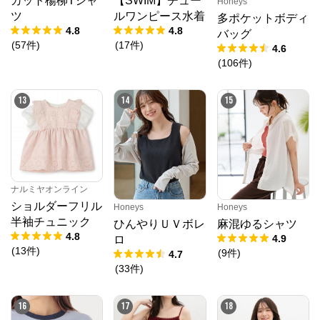
カット楊柳Tシャ
【SWIM】チュー
Honeys
ツ
ルワンピース水着
多ポケットボディ
4.8
4.8
バッグ
(
57
件
)
(
17
件
)
4.6
(
106
件
)
13
14
15
ナルミヤオンライン
ショルダーフリル
Honeys
Honeys
半袖チュニック
ひんやりＵＶボレ
麻混ゆるシャツ
4.8
4.9
ロ
(
13
件
)
(
9
件
)
4.7
(
33
件
)
16
17
18