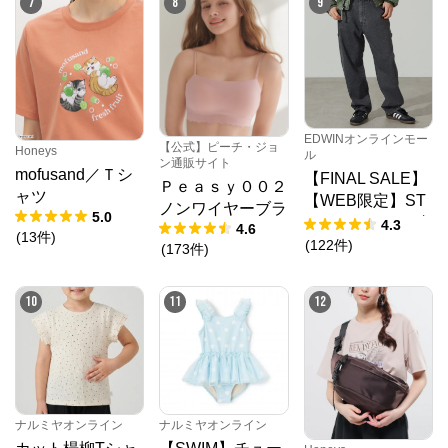
7
8
9
EDWINオンラインモー
【公式】ピーチ・ジョ
Honeys
ル
ン通販サイト
mofusand／Ｔシ
【FINAL SALE】
Ｐｅａｓｙ００２
ャツ
【WEB限定】ST
ノンワイヤーブラ
5.0
EPMARK ルーズ
4.3
4.6
(
13
件
)
ペインターパンツ
(
122
件
)
(
173
件
)
10
11
12
ナルミヤオンライン
ナルミヤオンライン