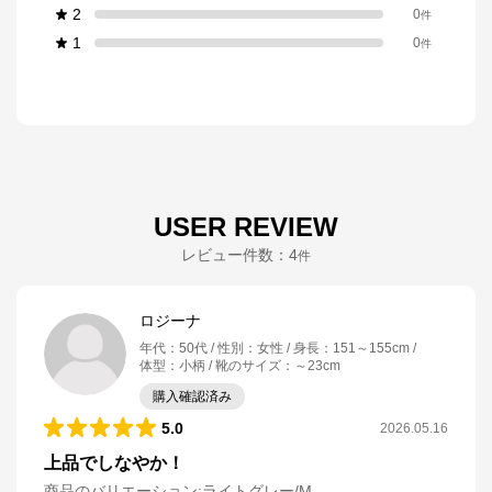
2
0
件
1
0
件
USER REVIEW
レビュー件数：
4
件
ロジーナ
年代
：
50代
性別
：
女性
身長
：
151～155cm
体型
：
小柄
靴のサイズ
：
～23cm
購入確認済み
5.0
2026.05.16
上品でしなやか！
商品のバリエーション:
ライトグレー/M