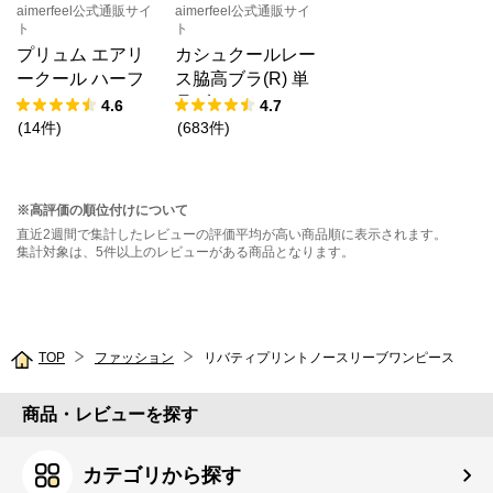
aimerfeel公式通販サイ
aimerfeel公式通販サイ
ト
ト
プリュム エアリ
カシュクールレー
ークール ハーフ
ス脇高ブラ(R) 単
バックショーツ
品ブラジャー
4.6
4.7
(
14
件
)
(
683
件
)
※高評価の順位付けについて
直近2週間で集計したレビューの評価平均が高い商品順に表示されます。
集計対象は、5件以上のレビューがある商品となります。
TOP
ファッション
リバティプリントノースリーブワンピース
商品・レビューを探す
カテゴリから探す