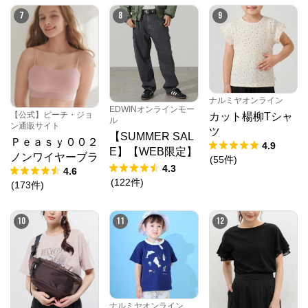
7
8
9
ナルミヤオンライン
EDWINオンラインモー
【公式】ピーチ・ジョ
カット楊柳Tシャ
ル
ン通販サイト
ツ
【SUMMER SAL
Ｐｅａｓｙ００２
4.9
E】【WEB限定】
ノンワイヤーブラ
(
55
件
)
STEPMARK ルー
4.3
4.6
ズペインターパン
(
122
件
)
(
173
件
)
ツ
10
11
12
ナルミヤオンライン