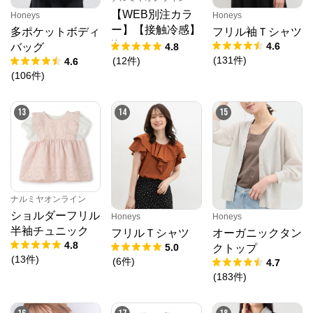
【WEB別注カラ
Honeys
Honeys
ー】【接触冷感】
多ポケットボディ
フリル袖Ｔシャツ
海のいきものアッ
4.6
4.8
バッグ
プリケ半袖Tシャ
(
131
件
)
(
12
件
)
4.6
ツ
(
106
件
)
13
14
15
ナルミヤオンライン
ショルダーフリル
Honeys
Honeys
半袖チュニック
フリルＴシャツ
オーガニックタン
4.8
5.0
クトップ
(
13
件
)
(
6
件
)
4.7
(
183
件
)