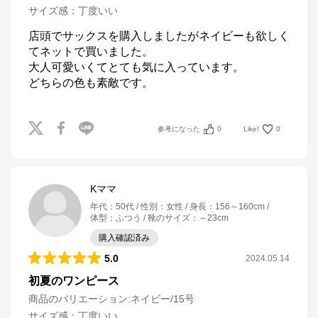
サイズ感
：
丁度いい
店頭でサックスを購入しましたがネイビーも欲しく
てネットで買いました。

大人可愛いくてとても気に入っています。

どちらの色も素敵です。
参考になった
0
Like!
0
Kママ
年代
：
50代
性別
：
女性
身長
：
156～160cm
体型
：
ふつう
靴のサイズ
：
～23cm
購入確認済み
5.0
2024.05.14
初夏のワンピース
商品のバリエーション:
ネイビー/15号
サイズ感
：
丁度いい