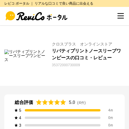
レビコ ポータル ｜ リアルな口コミで良い商品に出会える
クロスプラス オンラインストア
リバティプリントノースリーブワ
ンピースの口コミ・レビュー
35372000730009
総合評価
5.0
(
4
)
件
5
4
件
4
0
件
3
0
件