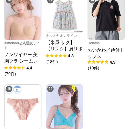
16
17
18
ナルミヤオンライン
【泉屋 サク】
aimerfeel公式通販サイ
Honeys
ト
【リンク】肩リボ
ちいかわ／衿付ト
ノンワイヤー 美
ンフラワーキャッ
4.8
ップス
胸ブラ シームレ
トワンピース
(
18
件
)
4.9
ス 単品ブラジャ
4.4
(
10
件
)
ー
(
70
件
)
19
20