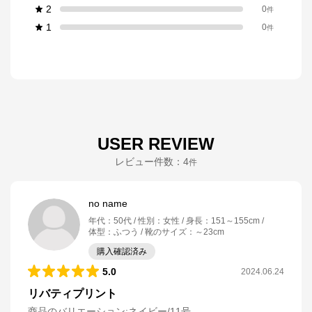
2
0
件
1
0
件
USER REVIEW
レビュー件数：
4
件
no name
年代
：
50代
性別
：
女性
身長
：
151～155cm
体型
：
ふつう
靴のサイズ
：
～23cm
購入確認済み
5.0
2024.06.24
リバティプリント
商品のバリエーション:
ネイビー/11号