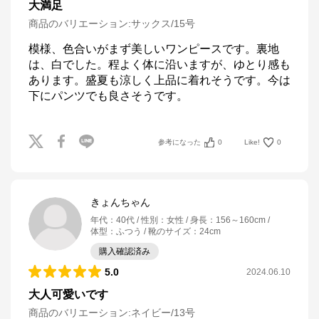
大満足
商品のバリエーション:
サックス/15号
模様、色合いがまず美しいワンピースです。裏地
は、白でした。程よく体に沿いますが、ゆとり感も
あります。盛夏も涼しく上品に着れそうです。今は
下にパンツでも良さそうです。
参考になった
0
Like!
0
きょんちゃん
年代
：
40代
性別
：
女性
身長
：
156～160cm
体型
：
ふつう
靴のサイズ
：
24cm
購入確認済み
5.0
2024.06.10
大人可愛いです
商品のバリエーション:
ネイビー/13号