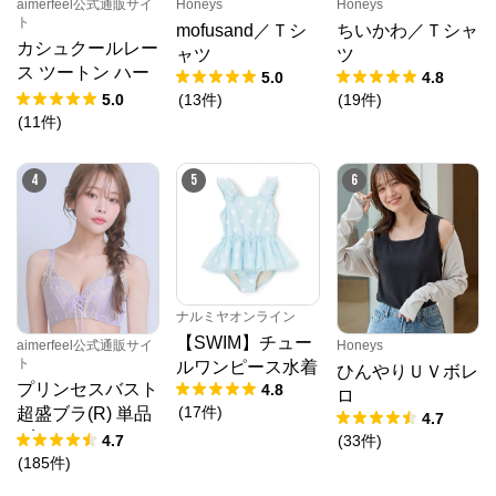
aimerfeel公式通販サイ
Honeys
Honeys
ト
mofusand／Ｔシ
ちいかわ／Ｔシャ
クロスプラス　オンラインストア
からのコメン
カシュクールレー
ト
ャツ
ツ
ス ツートン ハー
5.0
4.8
N.O.R.C (ノーク)、JUNKO SHIMADA (ジュンコシマ
フバックショーツ
5.0
(
13
件
)
(
19
件
)
ダ) 、ATSURO TAYAMA（アツロウ タヤマ）、

ALPHA CUBIC (アルファーキュービック)、DECOY 
(
11
件
)
(デコイ)、Petit Honfleur (プチオンフルール)、

DERMASHARE (ダーマシェア)など、20 代～ 40 代の
大人女子ブランドを中心に、多くの人気ブランドをラ
4
5
6
インナップ。

レディースファッションを中心に、ライフスタイルを
豊かにするオリジナルアイテムをご提案します。
ナルミヤオンライン
【SWIM】チュー
aimerfeel公式通販サイ
Honeys
ト
ルワンピース水着
ひんやりＵＶボレ
プリンセスバスト
4.8
ロ
(
17
件
)
超盛ブラ(R) 単品
4.7
ブラジャー
4.7
(
33
件
)
(
185
件
)