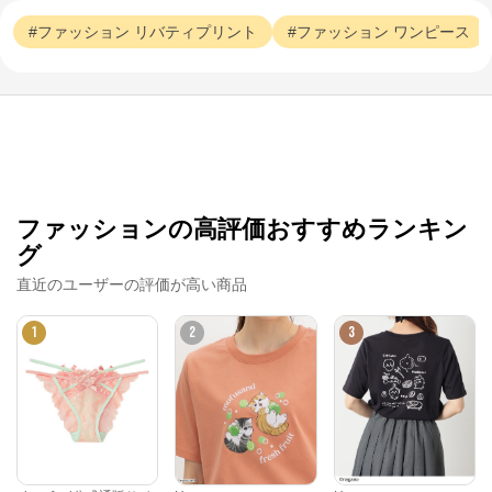
ファッション
リバティプリント
ファッション
ワンピース
ファッションの高評価おすすめランキン
グ
直近のユーザーの評価が高い商品
1
2
3
クロスプラス オンラインストア
公式ECサイト
※外部サイトが開きます