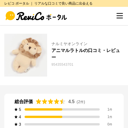
レビコ ポータル ｜ リアルな口コミで良い商品に出会える
ナルミヤオンライン
アニマルラトルの口コミ・レビュ
ー
95435543701
総合評価
4.5
(
2
)
件
5
1
件
4
1
件
3
0
件