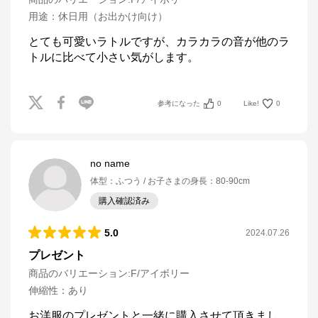
用途
：
休日用（お出かけ向け）
とても可愛いラトルですが、カラカラの音が他のラ
トルに比べて小さい気がします。
参考になった
0
Like!
0
no name
体型
：
ふつう
お子さまの身長
：
80-90cm
購入確認済み
5.0
2024.07.26
プレゼント
商品のバリエーション:
F/アイボリー
伸縮性
：
あり
お洋服のプレゼントと一緒に購入させて頂きまし