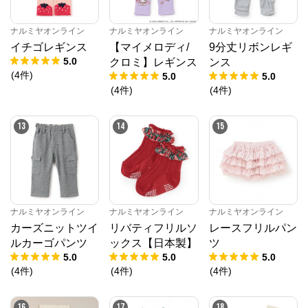
ナルミヤオンライン
ナルミヤオンライン
ナルミヤオンライン
イチゴレギンス
【マイメロディ/
9分丈リボンレギ
5.0
クロミ】レギンス
ンス
(
4
件
)
5.0
5.0
(
4
件
)
(
4
件
)
13
14
15
ナルミヤオンライン
ナルミヤオンライン
ナルミヤオンライン
カーズニットツイ
リバティフリルソ
レースフリルパン
ルカーゴパンツ
ックス【日本製】
ツ
5.0
5.0
5.0
(
4
件
)
(
4
件
)
(
4
件
)
16
17
18