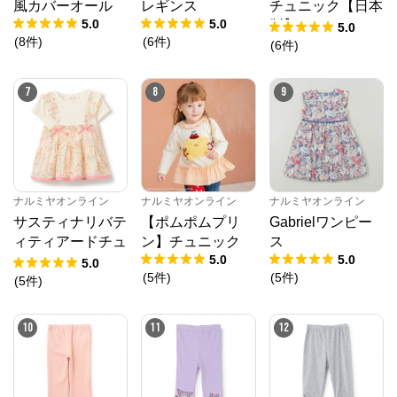
風カバーオール
レギンス
チュニック【日本
5.0
5.0
製】
5.0
(
8
件
)
(
6
件
)
(
6
件
)
7
8
9
ナルミヤオンライン
公式ECサイト
※外部サイトが開きます
ナルミヤオンライン
ナルミヤオンライン
ナルミヤオンライン
サスティナリバテ
【ポムポムプリ
Gabrielワンピー
ナルミヤオンライン
からのコメント
ィティアードチュ
ン】チュニック
ス
ナルミヤオンライン公式通販ショップ。人気子供服メ
5.0
5.0
ニック
5.0
ゾピアノ、プティマイン、ラブトキシック、アナスイ
(
5
件
)
(
5
件
)
(
5
件
)
ミニ等、全ブランド、全商品をご覧いただけます。
10
11
12