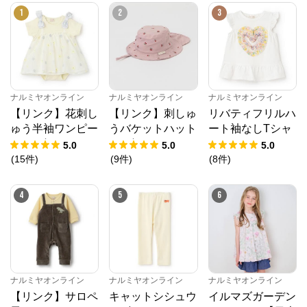
1
2
3
ナルミヤオンライン
ナルミヤオンライン
ナルミヤオンライン
【リンク】花刺し
【リンク】刺しゅ
リバティフリルハ
ゅう半袖ワンピー
うバケットハット
ート袖なしTシャ
ス(ベビー)
(ベビー)
ツ
5.0
5.0
5.0
(
15
件
)
(
9
件
)
(
8
件
)
4
5
6
ナルミヤオンライン
ナルミヤオンライン
ナルミヤオンライン
【リンク】サロペ
キャットシシュウ
イルマズガーデン