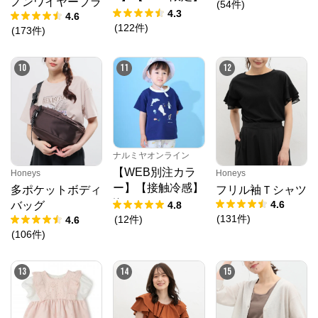
ノンワイヤーブラ
(
54
件
)
STEPMARK ルー
4.3
4.6
ズペインターパン
(
122
件
)
(
173
件
)
ツ
10
11
12
ナルミヤオンライン
【WEB別注カラ
Honeys
Honeys
ー】【接触冷感】
多ポケットボディ
フリル袖Ｔシャツ
海のいきものアッ
4.6
4.8
バッグ
プリケ半袖Tシャ
(
131
件
)
(
12
件
)
4.6
ツ
(
106
件
)
13
14
15