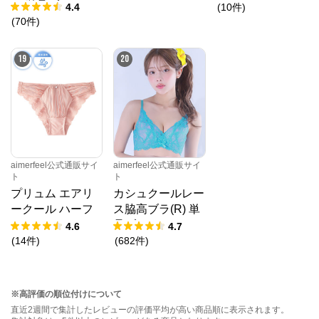
ス 単品ブラジャ
4.4
(
10
件
)
ー
(
70
件
)
19
20
aimerfeel公式通販サイ
aimerfeel公式通販サイ
ト
ト
プリュム エアリ
カシュクールレー
ークール ハーフ
ス脇高ブラ(R) 単
バックショーツ
品ブラジャー
4.6
4.7
(
14
件
)
(
682
件
)
※高評価の順位付けについて
直近2週間で集計したレビューの評価平均が高い商品順に表示されます。