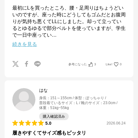
最初にLを買ったところ、腰・足周りはちょうどい
いのですが、座った時にどうしてもゴムだとお腹周
りが気持ち悪くてLLにしました。却って立ってい
るとゆるゆるで部分ベルトを使っていますが、学生
で一日中座ってい
…
続きを見る
参考になった
3
Like!
0
はな
身長
：
151～155cm
体型
：
ぽっちゃり
普段着ているサイズ
：
L
靴のサイズ
：
23.0cm
体重
：
51kg~55kg
購入確認済み
5.0
2026.06.24
履きやすくてサイズ感もピッタリ