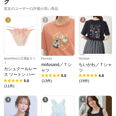
グ
直近のユーザーの評価が高い商品
Honeys
1
2
3
公式ECサイト
※外部サイトが開きます
Honeys
からのコメント
プチプラファッションでおなじみのハニーズ。ベーシ
aimerfeel公式通販サイ
Honeys
Honeys
ックからトレンドまで、様々なアイテムが豊富に揃っ
ト
てます！幅広く着れるお気に入りの１着を見つけませ
mofusand／Ｔシ
ちいかわ／Ｔシャ
んか？
カシュクールレー
ャツ
ツ
ス ツートン ハー
5.0
4.8
フバックショーツ
5.0
(
13
件
)
(
19
件
)
(
11
件
)
4
5
6