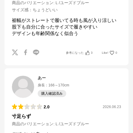
商品のバリエーション:
Ｌ/ユーズドブルー
サイズ感
：
ちょうどいい
裾幅がストレートで履いてる時も風が入り涼しい

股下も自分に合ったサイズで履きやすい

デザインも年齢関係なく似合う
参考になった
3
Like!
0
あー
身長
：
166～170cm
購入確認済み
2.0
2026.06.23
寸足らず
商品のバリエーション:
Ｌ/ユーズドブルー