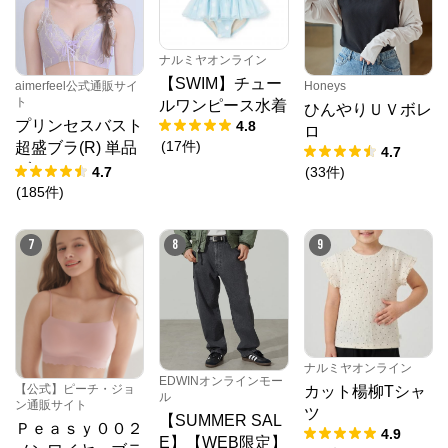
ナルミヤオンライン
【SWIM】チュー
aimerfeel公式通販サイ
Honeys
ト
ルワンピース水着
ひんやりＵＶボレ
プリンセスバスト
4.8
ロ
(
17
件
)
超盛ブラ(R) 単品
4.7
ブラジャー
4.7
(
33
件
)
(
185
件
)
7
8
9
ナルミヤオンライン
EDWINオンラインモー
【公式】ピーチ・ジョ
カット楊柳Tシャ
ル
ン通販サイト
ツ
【SUMMER SAL
Ｐｅａｓｙ００２
4.9
E】【WEB限定】