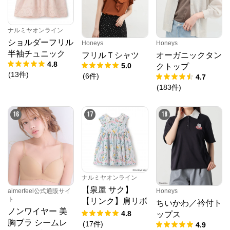
ナルミヤオンライン
ショルダーフリル
Honeys
Honeys
半袖チュニック
フリルＴシャツ
オーガニックタン
4.8
5.0
クトップ
(
13
件
)
(
6
件
)
4.7
(
183
件
)
16
17
18
ナルミヤオンライン
【泉屋 サク】
aimerfeel公式通販サイ
Honeys
ト
【リンク】肩リボ
ちいかわ／衿付ト
ノンワイヤー 美
ンフラワーキャッ
4.8
ップス
胸ブラ シームレ
トワンピース
(
17
件
)
4.9