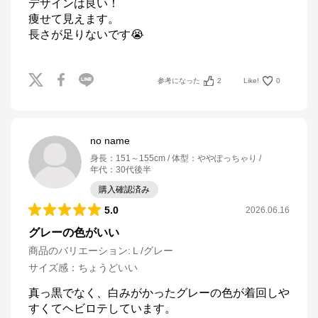
デザインは良い！

痩せて見えます。

長さが足りないです😭
参考になった
2
Like!
0
no name
身長
：
151～155cm
体型
：
ややぽっちゃり
年代
：
30代後半
購入確認済み
5.0
2026.06.16
グレーの色がいい
商品のバリエーション:
Ｌ/グレー
サイズ感
：
ちょうどいい
真っ黒でなく、白みがかったグレーの色が着回しや
すくてヘビロテしています。
