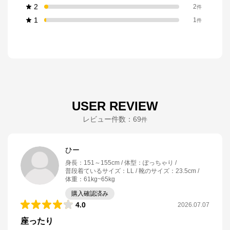
2
2
件
1
1
件
USER REVIEW
レビュー件数：
69
件
ひー
身長
：
151～155cm
体型
：
ぽっちゃり
普段着ているサイズ
：
LL
靴のサイズ
：
23.5cm
体重
：
61kg~65kg
購入確認済み
4.0
2026.07.07
座ったり