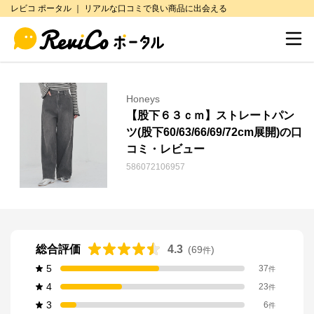
レビコ ポータル ｜ リアルな口コミで良い商品に出会える
Honeys
【股下６３ｃｍ】ストレートパン
ツ(股下60/63/66/69/72cm展開)の口
コミ・レビュー
586072106957
総合評価
4.3
(
69
)
件
5
37
件
4
23
件
3
6
件