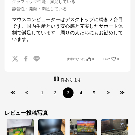
グラフィック性能
：
満足している
静音性・発熱
：
満足している
マウスコンピューターはデスクトップに続き２台目
です。国内生産という安心感と充実したサポート体
制で満足しています。周りの人たちにもお勧めして
います。
マウスコンピューター[公式]
参考になった
0
Like!
0
公式ECサイト
90
件あります
※外部サイトが開きます
1
2
3
4
5
マウスコンピューター[公式]
からのコメント
マウスコンピューターは、お客様のご利用目的・ご予
算に沿って、自由にカスタマイズしたBTO（Build To 
レビュー投稿写真
Order）パソコンをご提供する、国内生産のパソコン
メーカーです。

当社パソコンには「3年間無償保証（一部製品を除
く）」「24時間×365日電話サポート」が標準で付帯、
休日や深夜でも専門国内スタッフが皆様をサポートい