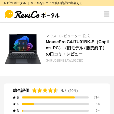
レビコ ポータル ｜ リアルな口コミで良い商品に出会える
マウスコンピューター[公式]
MousePro G4-I7U01BK-E（Copil
ot+ PC）（旧モデル / 販売終了）
の口コミ・レビュー
G4I7U01BKEBAW101CEC
総合評価
4.7
(
90
)
件
5
71
件
4
16
件
3
2
件