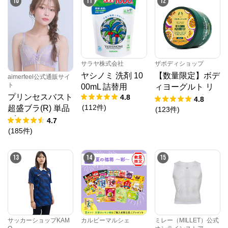
10
11
12
サラヤ株式会社
ザボディショップ
ヤシノミ 洗剤 10
【数量限定】ボデ
aimerfeel公式通販サイ
ト
00mL 詰替用
ィヨーグルト リ
プリンセスバスト
4.8
フレッシング PF
4.8
(
112
件
)
超盛ブラ(R) 単品
(
123
件
)
ブラジャー
4.7
(
185
件
)
13
14
15
サッカーショップKAM
カルビーマルシェ
ミレー（MILLET）公式