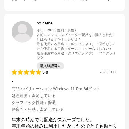
no name
年代
：
20代
性別
：
男性
以前にマウスコンピューター製品をご購入されたこ
とはありますか？
：
いいえ
最も使用する用途（一般・ビジネス）
：
回答なし
最も使用する用途（ゲーム）
：
ゲームはしない
最も使用する用途（クリエイティブ）
：
プログラミ
ング
購入確認済み
5.0
2026.01.06
-
商品のバリエーション:
Windows 11 Pro 64ビット
処理速度
：
満足している
グラフィック性能
：
普通
静音性・発熱
：
満足している
年末の時期でも配送がスムーズでした。

年末年始の休みに利用したかったのでとても助かり