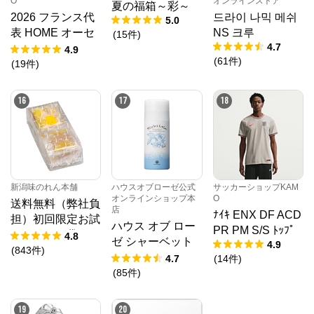
O
オンラインストア
夏の福箱～彩～
2026 フランス代
드라이 나믹 메쉬
5.0
表 HOME オーセ
NS 크루
(
15
件
)
4.7
ンティックユニフ
4.9
(
61
件
)
ォーム
(
19
件
)
16
17
18
新潟味のれん本舗
ハウスオブローゼ公式
サッカーショップKAM
オンラインショップ本
O
送料無料（弊社負
店
ﾅｲｷ ENX DF ACD
担）初回限定お試
ハウス オブ ロー
PR PM S/S ﾄｯﾌﾟ
しセット 袋
4.8
ゼ シャーベット
4.9
(
843
件
)
ローション 95g
4.7
(
14
件
)
(
85
件
)
19
20