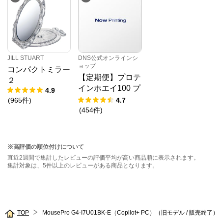
JILL STUART
DNS公式オンラインシ
ョップ
コンパクトミラー
【定期便】プロテ
２
インホエイ100 プ
4.9
レミアムチョコレ
(
965
件
)
4.7
ート風味 1,000g
(
454
件
)
※高評価の順位付けについて
直近2週間で集計したレビューの評価平均が高い商品順に表示されます。
集計対象は、5件以上のレビューがある商品となります。
TOP
MousePro G4-I7U01BK-E（Copilot+ PC）（旧モデル / 販売終了）