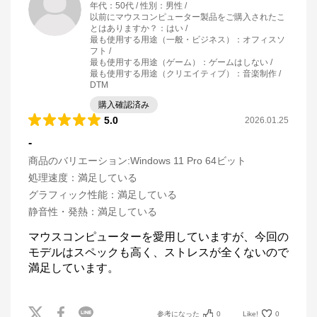
年代
：
50代
性別
：
男性
以前にマウスコンピューター製品をご購入されたこ
とはありますか？
：
はい
最も使用する用途（一般・ビジネス）
：
オフィスソ
フト
最も使用する用途（ゲーム）
：
ゲームはしない
最も使用する用途（クリエイティブ）
：
音楽制作 /
DTM
購入確認済み
5.0
2026.01.25
-
商品のバリエーション:
Windows 11 Pro 64ビット
処理速度
：
満足している
グラフィック性能
：
満足している
静音性・発熱
：
満足している
マウスコンピューターを愛用していますが、今回の
モデルはスペックも高く、ストレスが全くないので
満足しています。
参考になった
0
Like!
0