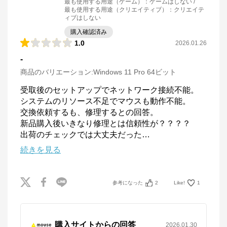
最も使用する用途（ゲーム）
：
ゲームはしない
最も使用する用途（クリエイティブ）
：
クリエイテ
ィブはしない
購入確認済み
1.0
2026.01.26
-
商品のバリエーション:
Windows 11 Pro 64ビット
受取後のセットアップでネットワーク接続不能。

システムのリソース不足でマウスも動作不能。

交換依頼するも、修理するとの回答。

新品購入後いきなり修理とは信頼性が？？？？

出荷のチェックでは大丈夫だった
…
続きを見る
参考になった
2
Like!
1
購入サイトからの回答
2026.01.30