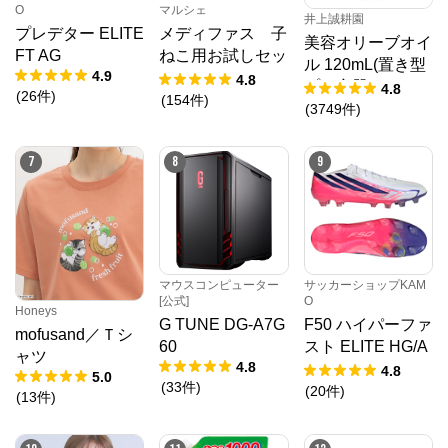
O
マルシェ
井上誠耕園
プレデター ELITE
メディファス 子
美容オリーブオイ
FT AG
ねこ用お試しセッ
ル 120mL(置き型
4.9
ト [しあわせマル
4.8
プラ容器)
4.8
(
26
件
)
シェ 数量限定
(
154
件
)
(
3749
件
)
品]
7
8
9
マウスコンピューター
サッカーショップKAM
[公式]
O
Honeys
G TUNE DG-A7G
F50 ハイパーファ
mofusand／Ｔシ
60
スト ELITE HG/A
ャツ
4.8
G JAPAN
4.8
5.0
(
33
件
)
(
20
件
)
(
13
件
)