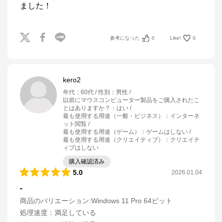
ました！
参考になった
0
Like!
0
kero2
年代
：
60代
性別
：
男性
以前にマウスコンピューター製品をご購入されたこ
とはありますか？
：
はい
最も使用する用途（一般・ビジネス）
：
インターネ
ット閲覧
最も使用する用途（ゲーム）
：
ゲームはしない
最も使用する用途（クリエイティブ）
：
クリエイテ
ィブはしない
購入確認済み
5.0
2026.01.04
-
商品のバリエーション:
Windows 11 Pro 64ビット
処理速度
：
満足している