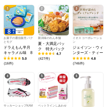
1
2
3
お菓子の通信販売 パク
新潟味のれん本舗
イオス コーポレーショ
とモグ
ン
夏・大満足パッ
ドラえもん半月
ジェイソン・ウィ
ク 特大パック
キャラメル味 8
ンターズ・ティー
4.7
枚入
(JWティー) １箱
5.0
(
427
件
)
4.8
1.2g×30袋入り
(
16
件
)
(
746
件
)
4
5
6
サッカーショップKAM
ペットラインしあわせ