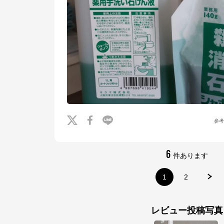
※外部サイトが開きます
サラヤ株式会社
からのコメント
SARAYAの公式通販サイトです。

【家庭用】スーパー、ドラッグストアで販売している商品

【業務用】お得な業務用商品、個人様もご購入可能

【医療従事者用】医療・福祉現場の“プロが使う商品”と”感染対策情報”

3種の店舗をご用意しております。
参
6
件あります
1
2
レビュー投稿写真