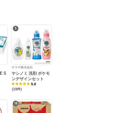
5
サラヤ株式会社
 S
ヤシノミ 洗剤 ポケモ
ンデザインセット
5.0
(
19
件
)
10