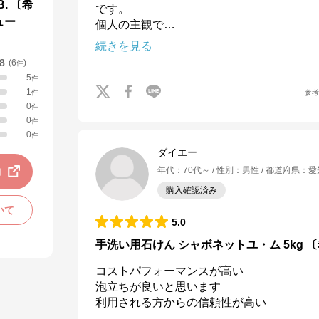
B. 〔希
です。

ュー
個人の主観で
…
続きを見る
.8
(
6
)
件
5
件
1
参
件
0
件
0
件
0
件
ダイエー
動
年代
：
70代～
性別
：
男性
都道府県
：
愛
購入確認済み
いて
5.0
手洗い用石けん シャボネットユ・ム 5kg 
コストパフォーマンスが高い

泡立ちが良いと思います

利用される方からの信頼性が高い