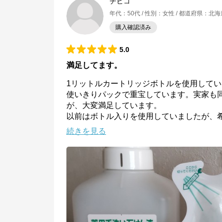
チビコ
年代
：
50代
性別
：
女性
都道府県
：
北海
購入確認済み
5.0
満足してます。
1リットルカートリッジボトルを使用して
使いきりパックで重宝しています。実家も
が、大変満足しています。

以前はボトル入りを使用していましたが、
続きを見る
サラヤ株式会社
公式ECサイト