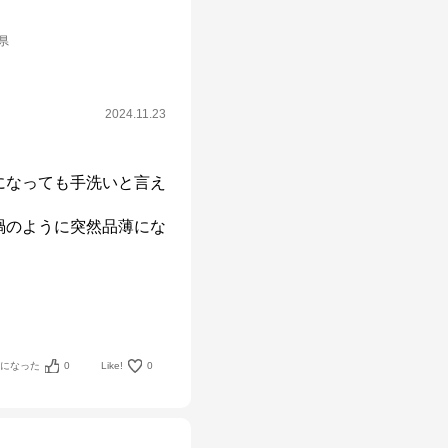
県
2024.11.23
になっても手洗いと言え
禍のように突然品薄にな
考になった
0
Like!
0