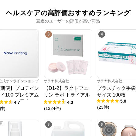
ヘルスケアの高評価おすすめランキング
直近のユーザーの評価が高い商品
3
4
S公式オンラインショップ
サラヤ株式会社
サラヤ株式会社
定期便】プロテイン
【D1-2】ラクトフェ
プラスチック手袋E
イ100 プレミアム
リン ラボ トライアル
サイズ 100枚
5.0
コレート風味 1,0
セット 【ゆうメー
4.7
4.3
(
23
件
)
ル】 【送料無料】
件
)
(
1324
件
)
8
9