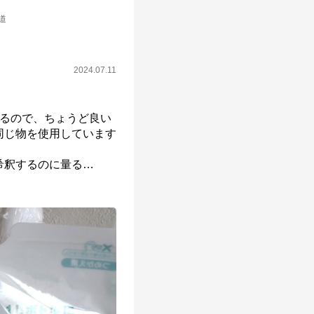
道
2024.07.11
いるので、ちょうど良い
同じ物を使用しています
希釈するのに量る
…