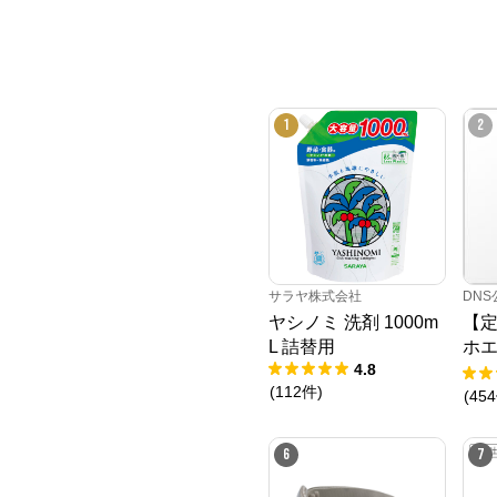
1
2
サラヤ株式会社
DN
ヤシノミ 洗剤 1000m
【
L 詰替用
ホエ
4.8
チョ
(
112
件
)
00g
(
454
6
7