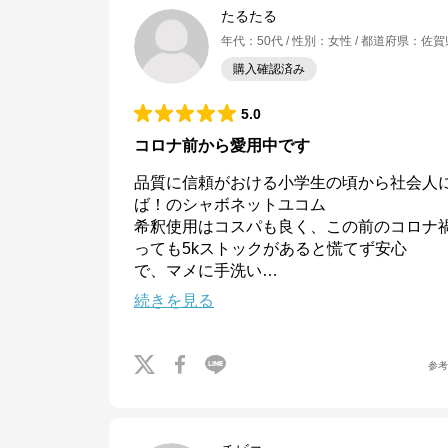
たるたる
年代
：
50代
性別
：
女性
都道府県
：
佐賀
購入確認済み
5.0
コロナ前から愛用中です
品質に信頼がおける小学生の頃から社会人
ば！のシャボネットユコム

希釈使用はコスパも良く、この前のコロナ
っても5kストックがあると慌てず安心

で、マメに手洗い
…
続きを見る
参