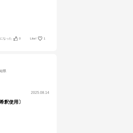
考になった
0
Like!
1
知県
2025.08.14
〔希釈使用〕