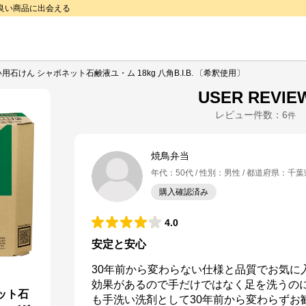
で良い商品に出会える
用石けん シャボネット石鹸液ユ・ム 18kg 八角B.I.B. 〔希釈使用〕
USER REVIE
レビュー件数：
6
件
焼鳥弁当
年代
：
50代
性別
：
男性
都道府県
：
千葉
購入確認済み
4.0
安定と安心
30年前から変わらない仕様と品質でお気に
効果があるので手だけではなく足を洗うの
ット石
も手洗い洗剤として30年前から変わらずお