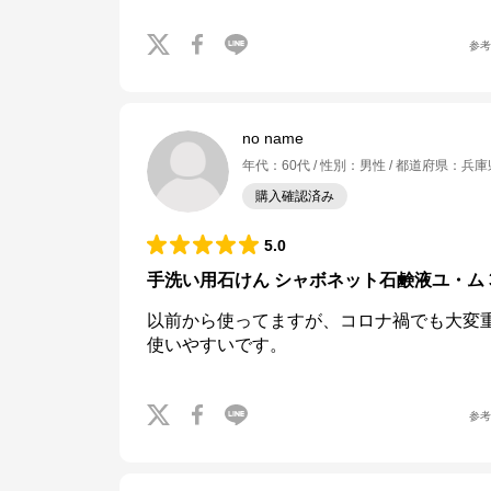
参
no name
年代
：
60代
性別
：
男性
都道府県
：
兵庫
購入確認済み
5.0
手洗い用石けん シャボネット石鹸液ユ・ム 3
以前から使ってますが、コロナ禍でも大変
使いやすいです。
参