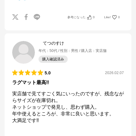
参考になった
0
Like!
0
てつのすけ
年代
：
50代
性別
：
男性
購入店
：
実店舗
購入確認済み
5.0
2026.02.07
ラグマット最高‼️
実店舗で見てすごく気にいったのですが、残念なが
らサイズが在庫切れ。

ネットショップで発見し、思わず購入。

年中使えるところが、非常に良いと思います。

大満足です‼️