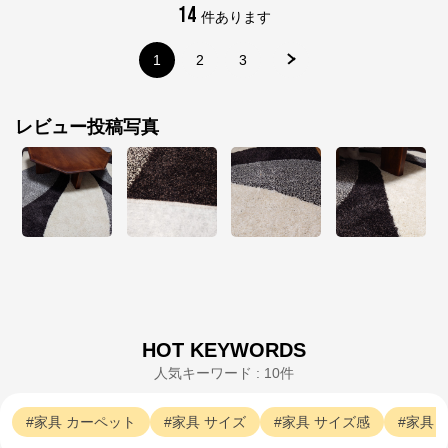
14
件あります
1
2
3
レビュー投稿写真
家具のマナベインテリアハーツ
公式ECサイト
※外部サイトが開きます
家具のマナベインテリアハーツ
からのコメント
マナベインテリアハーツの公式通販サイトです。家具
やインテリア用品を幅広く取り扱っております。中で
もオリジナル商品が多く、商品企画から製造まで一貫
HOT KEYWORDS
して行っているため、高品質な商品を手頃な価格で提
人気キーワード : 10件
供しております。
家具
カーペット
家具
サイズ
家具
サイズ感
家具