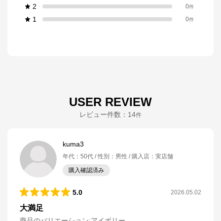
2
0
件
1
0
件
USER REVIEW
レビュー件数：
14
件
kuma3
年代
：
50代
性別
：
男性
購入店
：
実店舗
購入確認済み
5.0
2026.05.02
大満足
商品のバリエーション:
アイボリー