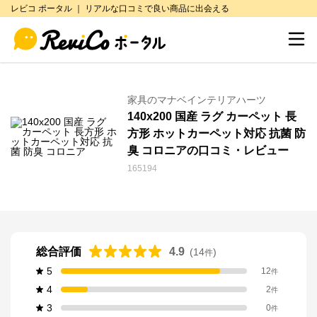
レビコ ポータル ｜ リアルな口コミで良い商品に出会える
家具のマナベインテリアハーツ
140x200 国産 ラグ カーペット 長
方形 ホットカーペット対応 抗菌 防
臭 コロニアの口コミ・レビュー
165194
総合評価
4.9
(
14
)
件
5
12
件
4
2
件
3
0
件