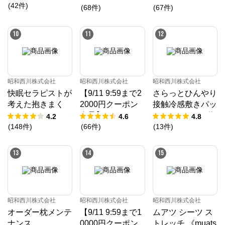
(
42
件
)
ダックダウン9
ーツ）
(
68
件
)
(
67
件
)
0％ 370ダウン
パワー［CMD羽
10
11
12
毛］
昭和西川株式会社
昭和西川株式会社
昭和西川株式会社
快眠セラピストが
【9/11 9:59まで2
さらっとひんやり
考えた抱きまく
2000円クーポン
接触冷感敷きパッ
ら/EC220
進呈】ムアツ マ
ド（ツヌーガ®使
4.2
4.6
4.8
ットレス 30年ム
用） / Cool Liv S
(
148
件
)
(
66
件
)
(
13
件
)
アツマットレスX
UPER
X《90日お試し対
13
14
15
象》／MuAtsu
昭和西川株式会社
昭和西川株式会社
昭和西川株式会社
オーダー枕メンテ
【9/11 9:59まで1
ムアツ シーツ ス
ナンス
0000円クーポン
トレッチ 《muats