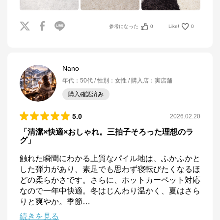
参考になった
0
Like!
0
Nano
年代
：
50代
性別
：
女性
購入店
：
実店舗
購入確認済み
5.0
2026.02.20
「清潔×快適×おしゃれ。三拍子そろった理想のラ
グ」
触れた瞬間にわかる上質なパイル地は、ふかふかと
した弾力があり、素足でも思わず寝転びたくなるほ
どの柔らかさです。さらに、ホットカーペット対応
なので一年中快適。冬はじんわり温かく、夏はさら
りと爽やか。季節
…
続きを見る