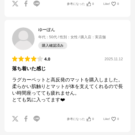
参考になった
0
Like!
0
ゆーぽん
年代
：
50代
性別
：
女性
購入店
：
実店舗
購入確認済み
4.0
2025.11.12
落ち着いた感じ
ラグカーペットと高反発のマットを購入しました。

柔らかい肌触りとマットが体を支えてくれるので長
い時間座ってても疲れません。

とても気に入ってます❤️
参考になった
0
Like!
0