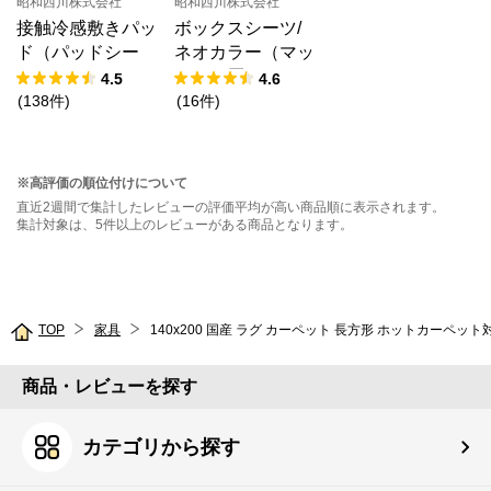
昭和西川株式会社
昭和西川株式会社
接触冷感敷きパッ
ボックスシーツ/
ド（パッドシー
ネオカラー（マッ
ツ）
トレス厚み23㎝
4.5
4.6
まで対応）
(
138
件
)
(
16
件
)
※高評価の順位付けについて
直近2週間で集計したレビューの評価平均が高い商品順に表示されます。
集計対象は、5件以上のレビューがある商品となります。
TOP
家具
商品・レビューを探す
カテゴリから探す