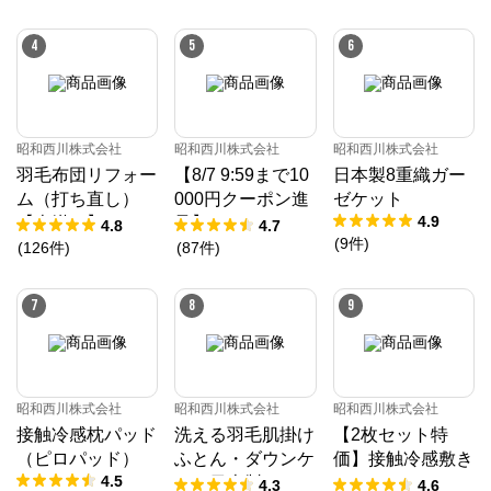
4
5
6
昭和西川株式会社
昭和西川株式会社
昭和西川株式会社
羽毛布団リフォー
【8/7 9:59まで10
日本製8重織ガー
ム（打ち直し）
000円クーポン進
ゼケット
4.9
【本掛け】ホワイ
呈】ムアツ マッ
4.8
4.7
(
9
件
)
トダックダウン8
トレス 30年ムア
(
126
件
)
(
87
件
)
5%
ツマットレスX
《90日お試し対
7
8
9
象》／MuAtsu
昭和西川株式会社
昭和西川株式会社
昭和西川株式会社
接触冷感枕パッド
洗える羽毛肌掛け
【2枚セット特
（ピロパッド）
ふとん・ダウンケ
価】接触冷感敷き
4.5
ット日本製ドイツ
パッド（パッドシ
4.3
4.6