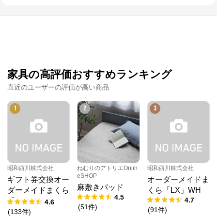
家具の高評価おすすめランキング
直近のユーザーの評価が高い商品
1
2
3
昭和西川株式会社
ねむりのアトリエOnlin
昭和西川株式会社
eSHOP
ギフト券交換オー
オーダーメイドま
麻敷きパッド
ダーメイドまくら
くら「LX」WH
4.5
4.7
「10」
4.6
(
51
件
)
(
91
件
)
(
133
件
)