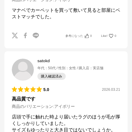
マナベでカーペットを買って敷いて見ると部屋にベ
ストマッチでした。
参考になった
0
Like!
0
satokd
年代
：
50代
性別
：
女性
購入店
：
実店舗
購入確認済み
5.0
2026.03.21
高品質です
商品のバリエーション:
アイボリー
店頭で手に触れた時より届いたラグのほうが毛が厚
くしっかりしていました。

サイズもゆったりと大き目ではないでしょうか。
