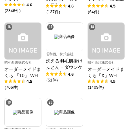
4.6
進呈】ムアツ マ
u》
4.6
4.5
(
2346
件
)
ットレス プロ《9
(
137
件
)
(
64
件
)
0日お試し対象》
／MuAtsu
16
17
18
昭和西川株式会社
洗える羽毛肌掛け
昭和西川株式会社
昭和西川株式会社
ふとん・ダウンケ
オーダーメイドま
オーダーメイドま
ット ダック50%
4.6
くら 「10」 WH
くら「X」WH
(
51
件
)
4.5
4.5
(
706
件
)
(
1409
件
)
19
20