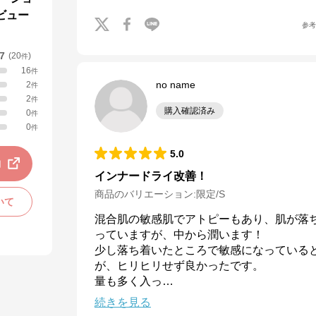
ビュー
参
.7
(
20
)
件
16
件
no name
2
件
2
件
購入確認済み
0
件
0
件
5.0
動
インナードライ改善！
商品のバリエーション:
限定/S
いて
混合肌の敏感肌でアトピーもあり、肌が落
っていますが、中から潤います！

少し落ち着いたところで敏感になっている
が、ヒリヒリせず良かったです。

量も多く入っ
…
続きを見る