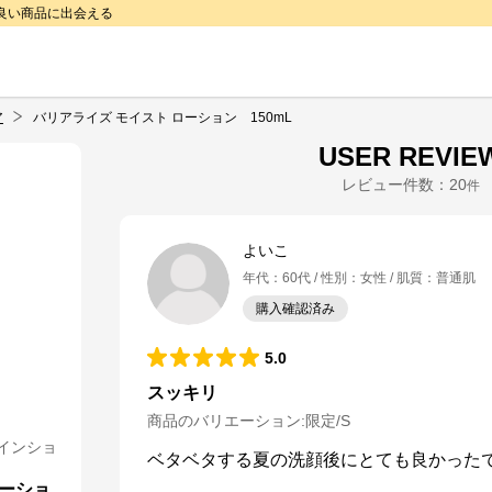
で良い商品に出会える
ア
バリアライズ モイスト ローション 150mL
USER REVIE
レビュー件数：
20
件
よいこ
年代
：
60代
性別
：
女性
肌質
：
普通肌
購入確認済み
5.0
スッキリ
商品のバリエーション:
限定/S
インショ
ベタベタする夏の洗顔後にとても良かった
ローショ