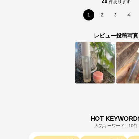
20
件あります
※外部サイトが開きます
1
2
3
4
ハウスオブローゼ公式オンラインショップ本店
からのコメント
レビュー投稿写真
厳選した植物由来成分を使用したお肌にやさしい自然派コスメブランドです。
Oh!Babyボディスムーザーなどを中心に香りや感触、使うときの心地良さを追
及したコスメ商品を取り揃えています。
HOT KEYWORD
人気キーワード : 10件