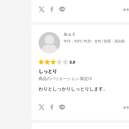
参
ルュミ
年代
：
40代
性別
：
女性
肌質
：
混合肌
3.0
しっとり
商品のバリエーション:
限定/S
わりとしっかりしっとりします。
参