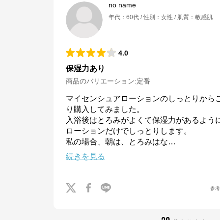
no name
年代
：
60代
性別
：
女性
肌質
：
敏感肌
4.0
保湿力あり
商品のバリエーション:
定番
マイセンシュアローションのしっとりから
り購入してみました。

入浴後はとろみがよくて保湿力があるように
ローションだけでしっとりします。

私の場合、朝は、とろみはな
…
続きを見る
参
ハウスオブローゼ公式オンラインショップ本店
公式ECサイト