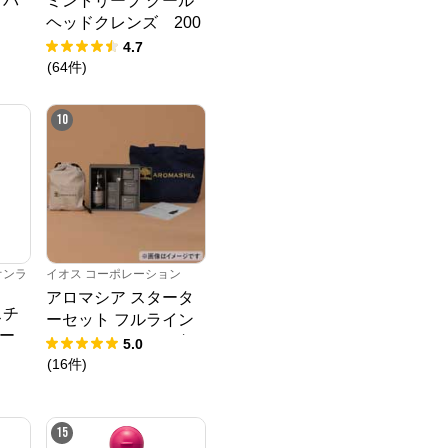
ィパ
ミントリープ クール
ヘッドクレンズ 200
g
4.7
(
64
件
)
10
オンラ
イオス コーポレーション
アロマシア スタータ
スチ
ーセット フルライン
ー
セット ACシリーズ7
5.0
種 トートバッグ ラッ
(
16
件
)
ピングバッグ パンフ
レット
15