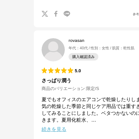
参
rovasan
年代
：
40代
性別
：
女性
肌質
：
乾性肌
購入確認済み
5.0
さっぱり潤う
商品のバリエーション:
限定/S
夏でもオフィスのエアコンで乾燥したりし
気の乾燥した季節と同じケア用品では重す
してみることにしました。ベタつかないの
きます。夏用化粧水、
…
続きを見る