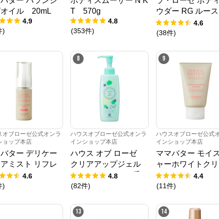
バター バランシ
ボディスムーザー N K
ラ・ローゼ ボデ
オイル 20mL
T 570g
ウダー RG ルース
4.9
4.8
ｎ 50g
4.6
件
)
(
353
件
)
(
38
件
)
8
9
スオブローゼ公式オンラ
ハウスオブローゼ公式オンラ
ハウスオブローゼ公式
ショップ本店
インショップ本店
インショップ本店
バター デリケー
ハウス オブ ローゼ
ママバター モイ
アミスト リフレ
クリアアップジェル
ャーホワイトクリ
ュ 30mL
（ライムソルベの香
ム 40g
4.6
4.8
4.4
り） 145mL
件
)
(
82
件
)
(
11
件
)
13
14