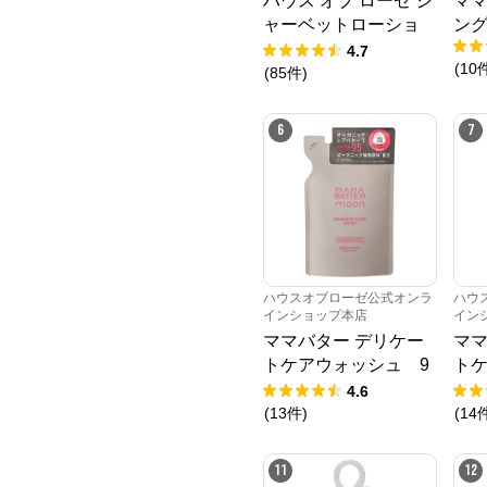
ハウス オブ ローゼ シ
ママ
ャーベットローショ
ング
ン 95g
4.7
(
10
(
85
件
)
6
7
ハウスオブローゼ公式オンラ
ハウ
インショップ本店
イン
ママバター デリケー
ママ
トケアウォッシュ 9
トケ
0mL （レフィル）
ッシ
4.6
(
13
件
)
(
14
11
12