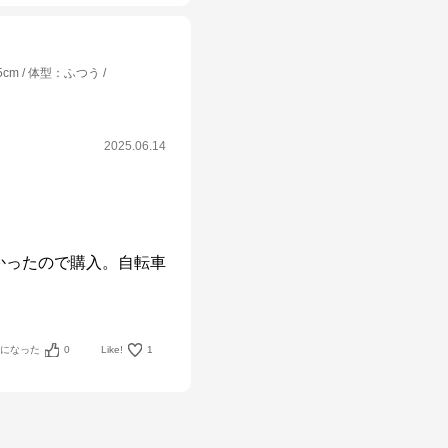
5cm
体型
：
ふつう
2025.06.14
かったので購入。自転車
考になった
0
Like!
1