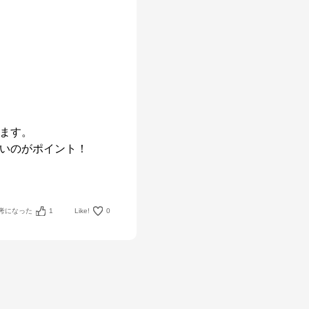
ます。

いのがポイント！

考になった
1
Like!
0