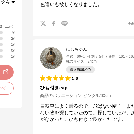
ックキャ
色違いも欲しくなりました。
参
.3
(
11
)
件
7
件
2
件
1
件
にしちゃん
0
件
1
年代
：
60代
性別
：
女性
身長
：
161～16
件
靴のサイズ
：
24cm
購入確認済み
動
5.0
ひも付きcap
いて
商品のバリエーション:
ピンク/L/60cm
自転車によく乗るので、飛ばない帽子。ま
ない物を探していたので。探していたが、あ
がなかった。ひも付きで良かったです。