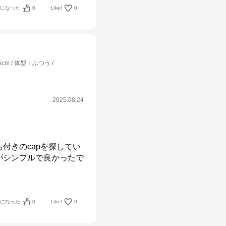
考になった
0
Like!
0
5cm
体型
：
ふつう
2025.08.24
付きのcapを探してい
がシンプルで良かったで
考になった
0
Like!
0