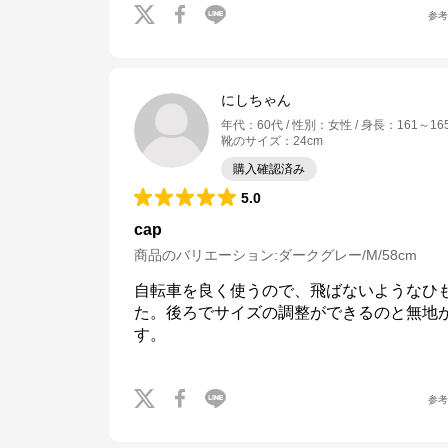
参
にしちゃん
年代
：
60代
性別
：
女性
身長
：
161～16
靴のサイズ
：
24cm
購入確認済み
5.0
cap
商品のバリエーション:
ダークグレー/M/58cm
自転車を良く使うので、飛ばないようなひも
た。後ろでサイズの調整ができるのと無地
参