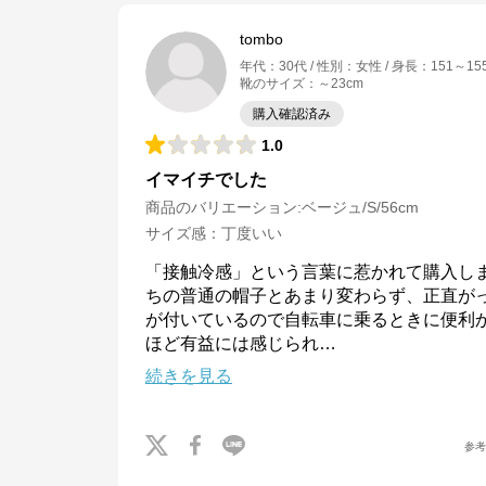
tombo
年代
：
30代
性別
：
女性
身長
：
151～15
靴のサイズ
：
～23cm
購入確認済み
1.0
イマイチでした
商品のバリエーション:
ベージュ/S/56cm
サイズ感
：
丁度いい
「接触冷感」という言葉に惹かれて購入し
ちの普通の帽子とあまり変わらず、正直が
が付いているので自転車に乗るときに便利
ほど有益には感じられ
…
続きを見る
参