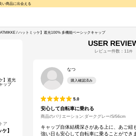
で良い商品に出会える
ATMIKKE / ハットミッケ】遮光100% 多機能ベーシックキャップ
USER REVIE
レビュー件数：
11
件
なつ
購入確認済み
5.0
安心して自転車に乗れる
商品のバリエーション:
ダークグレー/S/56cm
トア
キャップ自体結構深さがある上に、あご紐
ミッケ】
強い日も安心して自転車に乗ることができま