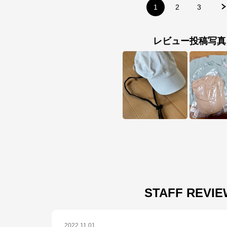
※外部サイトが開きます
1
2
3
クロスプラス　オンラインストア
からのコメント
レビュー投稿写真
N.O.R.C (ノーク)、JUNKO SHIMADA (ジュンコシマダ) 、ATSURO TAYAMA
（アツロウ タヤマ）、

ALPHA CUBIC (アルファーキュービック)、DECOY (デコイ)、Petit Honfleur 
(プチオンフルール)、

DERMASHARE (ダーマシェア)など、20 代～ 40 代の大人女子ブランドを中
心に、多くの人気ブランドをラインナップ。

レディースファッションを中心に、ライフスタイルを豊かにするオリジナルア
イテムをご提案します。
STAFF REVI
2022.11.01