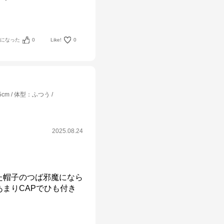
考になった
0
Like!
0
5cm
体型
：
ふつう
2025.08.24
た帽子のつば邪魔になら
まりCAPでひも付き