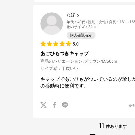
たばら
年代
：
40代
性別
：
女性
身長
：
161～16
靴のサイズ
：
24cm
購入確認済み
5.0
あごひもつきキャップ
商品のバリエーション:
ブラウン/M/58cm
サイズ感
：
丁度いい
キャップであごひもがついているのが珍し
の移動時に便利です。
参
クロスプラス オンラインストア
公式ECサイト
11
件あります