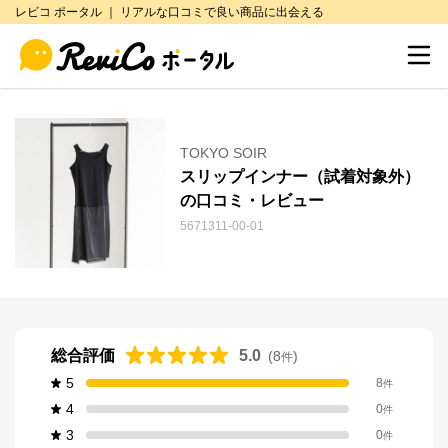
レビコ ポータル ｜ リアルな口コミで良い商品に出会える
TOKYO SOIR
スリップインナー（試着対象外）
の口コミ・レビュー
5671311-00-01
総合評価
5.0
(
8
)
件
5
8
件
4
0
件
3
0
件