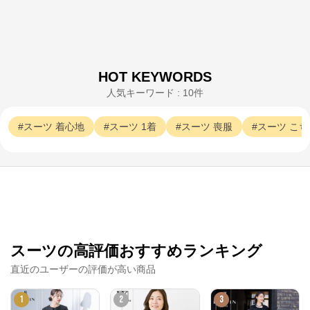
HOT KEYWORDS
TOKYO SOIR
人気キーワード : 10件
公式ECサイト
スーツ
着心地
スーツ
1着
スーツ
喪服
スーツ
こち
※外部サイトが開きます
TOKYO SOIR
からのコメント
レディースフォーマルウェアの東京ソワール公式通販
サイト。

ブラックフォーマル（喪服）や結婚式のパーティドレ
ス、卒入学式のセレモニースーツなど

豊富なフォーマルウェアとアクセサリーを販売中。
スーツの高評価おすすめランキング
直近のユーザーの評価が高い商品
1
2
3