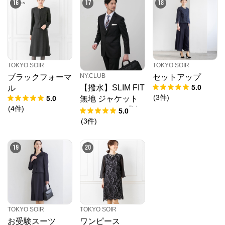
16
17
18
ャスト パンツ(セ
ットアップ対応)
TOKYO SOIR
TOKYO SOIR
NY.CLUB
ブラックフォーマ
セットアップ
5.0
【撥水】SLIM FIT
ル
(
3
件
)
5.0
無地 ジャケット
(
4
件
)
(セットアップ対
5.0
応)
(
3
件
)
19
20
TOKYO SOIR
TOKYO SOIR
お受験スーツ
ワンピース