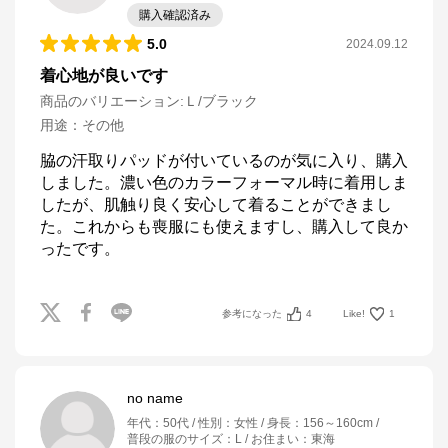
購入確認済み
5.0
2024.09.12
着心地が良いです
商品のバリエーション:
Ｌ/ブラック
用途
：
その他
脇の汗取りパッドが付いているのが気に入り、購入
しました。濃い色のカラーフォーマル時に着用しま
したが、肌触り良く安心して着ることができまし
た。これからも喪服にも使えますし、購入して良か
ったです。
参考になった
4
Like!
1
no name
年代
：
50代
性別
：
女性
身長
：
156～160cm
普段の服のサイズ
：
L
お住まい
：
東海