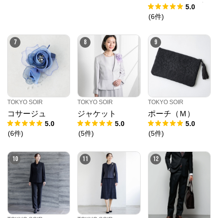
NGY CLOTH グ
5.0
レンチェック ジ
(
6
件
)
ャケット(セット
アップ対応)
7
8
9
TOKYO SOIR
TOKYO SOIR
TOKYO SOIR
コサージュ
ジャケット
ポーチ（Ｍ）
5.0
5.0
5.0
(
6
件
)
(
5
件
)
(
5
件
)
10
11
12