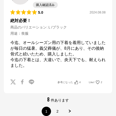
購入確認済み
5.0
2024.08.08
絶対必要！
商品のバリエーション:
Ｌ/ブラック
用途
：
喪服
今迄、オールシーズン用の下着を着用していました
が毎日の猛暑。義父葬儀が、8月にあり、その後納
骨式と続いたため、購入しました。

今迄の下着とは、大違いで、炎天下でも、耐えられ
参考になった
4
Like!
2
8
件あります
1
2