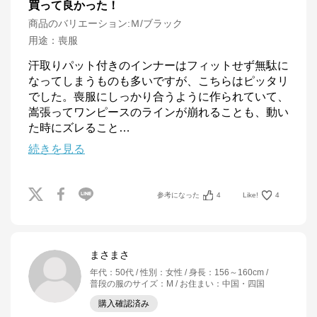
買って良かった！
商品のバリエーション:
Ｍ/ブラック
用途
：
喪服
汗取りパット付きのインナーはフィットせず無駄に
なってしまうものも多いですが、こちらはピッタリ
でした。喪服にしっかり合うように作られていて、
嵩張ってワンピースのラインが崩れることも、動い
た時にズレること
…
続きを見る
参考になった
4
Like!
4
まさまさ
年代
：
50代
性別
：
女性
身長
：
156～160cm
普段の服のサイズ
：
M
お住まい
：
中国・四国
購入確認済み