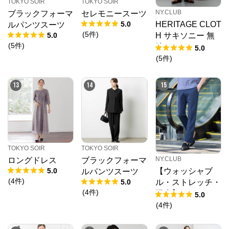
TOKYO SOIR
TOKYO SOIR
NY.CLUB
ブラックフォーマ
セレモニースーツ
5.0
HERITAGE CLOT
ルパンツスーツ
(
5
件
)
5.0
H サキソニー 無
(
5
件
)
地 ソフトテーパ
5.0
ードスラックス
(
5
件
)
(セットアップ対
応)
13
14
15
TOKYO SOIR
TOKYO SOIR
NY.CLUB
ロングドレス
ブラックフォーマ
5.0
【ウォッシャブ
ルパンツスーツ
(
4
件
)
5.0
ル・ストレッチ・
(
4
件
)
撥水】MOVING C
5.0
OMFORT エスパ
(
4
件
)
ンディージャージ
ー ウエストアジ