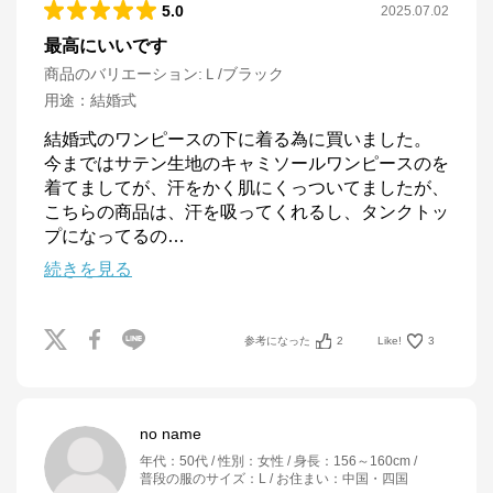
5.0
2025.07.02
最高にいいです
商品のバリエーション:
Ｌ/ブラック
用途
：
結婚式
結婚式のワンピースの下に着る為に買いました。

今まではサテン生地のキャミソールワンピースのを
着てましてが、汗をかく肌にくっついてましたが、

こちらの商品は、汗を吸ってくれるし、タンクトッ
プになってるの
…
続きを見る
参考になった
2
Like!
3
no name
年代
：
50代
性別
：
女性
身長
：
156～160cm
普段の服のサイズ
：
L
お住まい
：
中国・四国