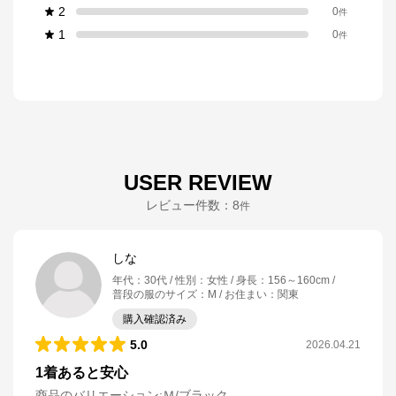
2
0
件
1
0
件
USER REVIEW
レビュー件数：
8
件
しな
年代
：
30代
性別
：
女性
身長
：
156～160cm
普段の服のサイズ
：
M
お住まい
：
関東
購入確認済み
5.0
2026.04.21
1着あると安心
商品のバリエーション:
Ｍ/ブラック