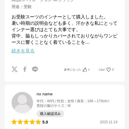
用途
：
受験
お受験スーツのインナーとして購入しました。

暑い時期の説明会なども多く、汗かきな私にとって
インナー選びはとても大事です。

背中、脇もしっかりカバーされておりながらワンピ
ースに響くことなく着ていることを
…
続きを見る
参考になった
1
Like!
0
no name
年代
：
40代
性別
：
女性
身長
：
166～170cm
普段の服のサイズ
：
M
購入確認済み
5.0
2025.11.19