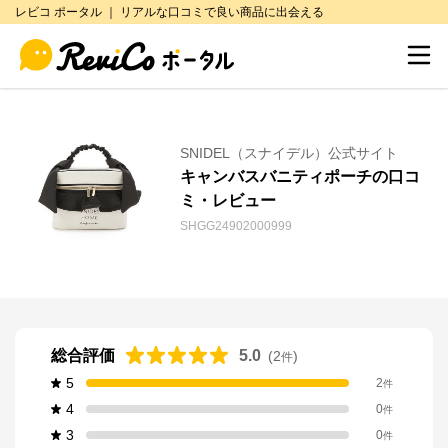
レビコ ポータル ｜ リアルな口コミで良い商品に出会える
SNIDEL（スナイデル）公式サイト
キャンバスバニティポーチの口コ
ミ・レビュー
SHGG24902000999
総合評価
5.0
(
2
)
件
5
2
件
4
0
件
3
0
件