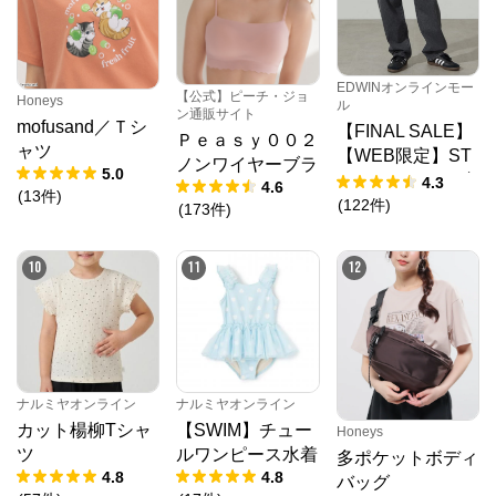
※外部サイトが開きます
EDWINオンラインモー
【公式】ピーチ・ジョ
Honeys
ル
ン通販サイト
mofusand／Ｔシ
【FINAL SALE】
Ｐｅａｓｙ００２
ャツ
【WEB限定】ST
ノンワイヤーブラ
5.0
EPMARK ルーズ
4.3
4.6
(
13
件
)
ペインターパンツ
(
122
件
)
(
173
件
)
10
11
12
ナルミヤオンライン
ナルミヤオンライン
カット楊柳Tシャ
【SWIM】チュー
Honeys
ツ
ルワンピース水着
多ポケットボディ
4.8
4.8
バッグ