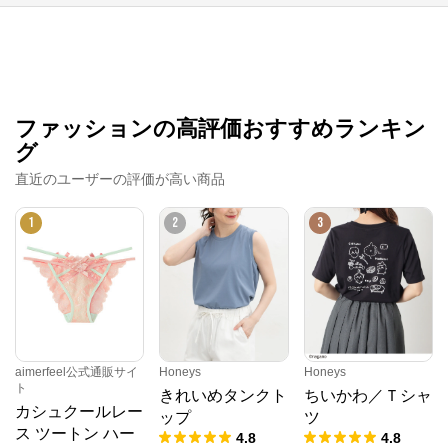
ファッションの高評価おすすめランキン
グ
直近のユーザーの評価が高い商品
1
2
3
aimerfeel公式通販サイ
Honeys
Honeys
ト
きれいめタンクト
ちいかわ／Ｔシャ
カシュクールレー
ップ
ツ
ス ツートン ハー
4.8
4.8