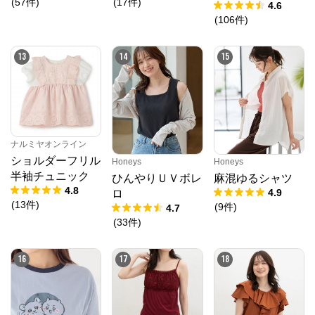
(
57
件
)
(
17
件
)
4.6
(
106
件
)
13
14
15
ナルミヤオンライン
ショルダーフリル
Honeys
Honeys
半袖チュニック
ひんやりＵＶボレ
麻混ゆるシャツ
4.8
4.9
ロ
(
13
件
)
(
9
件
)
4.7
(
33
件
)
16
17
18