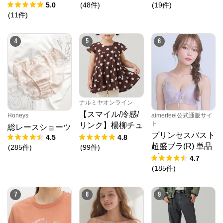
フバックショーツ
5.0
(
48
件
)
(
19
件
)
(
11
件
)
4
5
6
ナルミヤオンライン
【スマイル/冷感/
Honeys
aimerfeel公式通販サイ
ト
リンク】楊柳チュ
総レースショーツ
プリンセスバスト
ニック
4.5
4.8
超盛ブラ(R) 単品
(
285
件
)
(
99
件
)
ブラジャー
4.7
(
185
件
)
7
8
9
SNIDEL（スナイデル）公式サイト
公式ECサイト