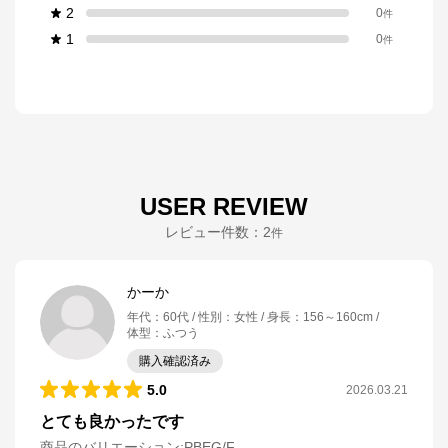
2
0
件
1
0
件
USER REVIEW
レビュー件数：
2
件
かーか
年代
：
60代
性別
：
女性
身長
：
156～160cm
体型
：
ふつう
購入確認済み
5.0
2026.03.21
とても良かったです
商品のバリエーション:
PBEG/F