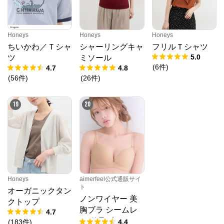
Honeys
Honeys
Honeys
ちいかわ／Ｔシャ
シャーリングキャ
フリルＴシャツ
5.0
ツ
ミソール
(
6
件
)
4.7
4.8
(
56
件
)
(
26
件
)
19
20
Honeys
aimerfeel公式通販サイ
ト
オーガニックタン
ノンワイヤー 美
クトップ
胸ブラ シームレ
4.7
ス 単品ブラジャ
(
183
件
)
4.4