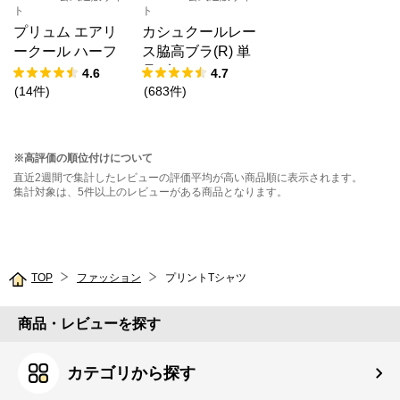
ト
ト
プリュム エアリ
カシュクールレー
ークール ハーフ
ス脇高ブラ(R) 単
バックショーツ
品ブラジャー
4.6
4.7
(
14
件
)
(
683
件
)
※高評価の順位付けについて
直近2週間で集計したレビューの評価平均が高い商品順に表示されます。
集計対象は、5件以上のレビューがある商品となります。
TOP
ファッション
プリントTシャツ
商品・レビューを探す
カテゴリから探す