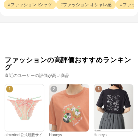
ファッション
tシャツ
ファッション
オシャレ感
ファッ
ファッションの高評価おすすめランキン
グ
直近のユーザーの評価が高い商品
1
2
3
aimerfeel公式通販サイ
Honeys
Honeys