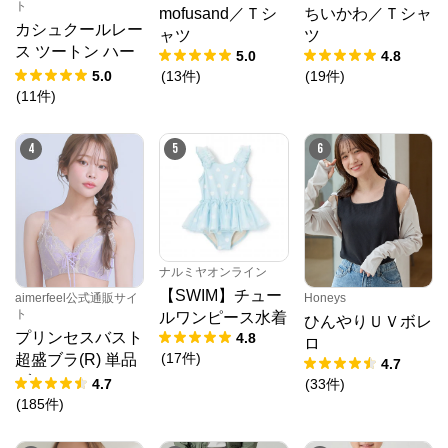
ト
mofusand／Ｔシ
ちいかわ／Ｔシャ
カシュクールレー
ャツ
ツ
ス ツートン ハー
5.0
4.8
フバックショーツ
5.0
(
13
件
)
(
19
件
)
(
11
件
)
4
5
6
ナルミヤオンライン
【SWIM】チュー
aimerfeel公式通販サイ
Honeys
ト
ルワンピース水着
ひんやりＵＶボレ
クロスプラス オンラインストア
プリンセスバスト
4.8
ロ
(
17
件
)
超盛ブラ(R) 単品
4.7
公式ECサイト
ブラジャー
4.7
(
33
件
)
(
185
件
)
※外部サイトが開きます