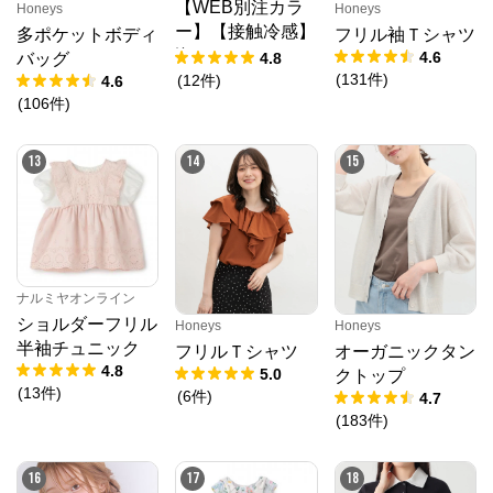
【WEB別注カラ
Honeys
Honeys
ー】【接触冷感】
多ポケットボディ
フリル袖Ｔシャツ
海のいきものアッ
4.6
4.8
バッグ
プリケ半袖Tシャ
(
131
件
)
(
12
件
)
4.6
ツ
(
106
件
)
13
14
15
ナルミヤオンライン
ショルダーフリル
Honeys
Honeys
半袖チュニック
フリルＴシャツ
オーガニックタン
4.8
5.0
クトップ
(
13
件
)
(
6
件
)
4.7
(
183
件
)
16
17
18