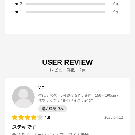
2
0
件
1
0
件
USER REVIEW
レビュー件数：
2
件
Y.F
年代
：
70代～
性別
：
女性
身長
：
156～160cm
体型
：
ふつう
靴のサイズ
：
24cm
購入確認済み
4.0
2026.04.12
ステキです
商品のバリエーション:
オフホワイト/9号