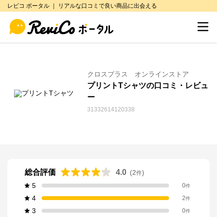
レビコ ポータル ｜ リアルな口コミで良い商品に出会える
クロスプラス オンラインストア
プリントTシャツの口コミ・レビュ
ー
31332614120338
総合評価
4.0
(
2
)
件
5
0
件
4
2
件
3
0
件