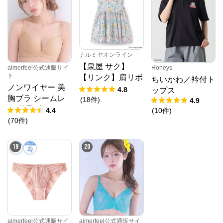
ナルミヤオンライン
【泉屋 サク】
aimerfeel公式通販サイ
Honeys
ト
【リンク】肩リボ
ちいかわ／衿付ト
ノンワイヤー 美
ンフラワーキャッ
4.8
ップス
胸ブラ シームレ
トワンピース
(
18
件
)
4.9
ス 単品ブラジャ
4.4
(
10
件
)
ー
(
70
件
)
19
20
aimerfeel公式通販サイ
aimerfeel公式通販サイ