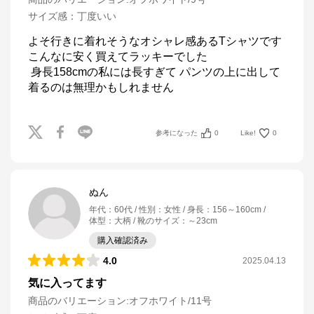
サイズ感
：
丁度いい
よそ行きに着れそうなオシャレ感あるTシャツです  
こんなに安く買えてラッキーでした

 身長158cmの私には長すぎて パンツの上に出して
着るのは無理かもしれません
参考になった
0
Like!
0
ぬん
年代
：
60代
性別
：
女性
身長
：
156～160cm
体型
：
大柄
靴のサイズ
：
～23cm
購入確認済み
4.0
2025.04.13
気に入ってます
商品のバリエーション:
オフホワイト/11号