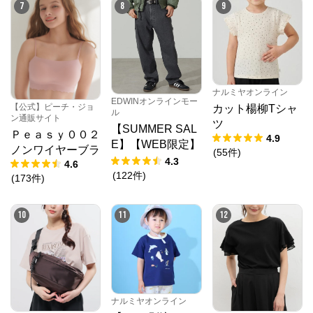
7
8
9
クロスプラス　オンラインストア
からのコメン
ト
N.O.R.C (ノーク)、JUNKO SHIMADA (ジュンコシマ
ダ) 、ATSURO TAYAMA（アツロウ タヤマ）、

ALPHA CUBIC (アルファーキュービック)、DECOY 
(デコイ)、Petit Honfleur (プチオンフルール)、

DERMASHARE (ダーマシェア)など、20 代～ 40 代の
ナルミヤオンライン
EDWINオンラインモー
大人女子ブランドを中心に、多くの人気ブランドをラ
【公式】ピーチ・ジョ
カット楊柳Tシャ
ル
インナップ。

ン通販サイト
ツ
レディースファッションを中心に、ライフスタイルを
【SUMMER SAL
Ｐｅａｓｙ００２
豊かにするオリジナルアイテムをご提案します。
4.9
E】【WEB限定】
ノンワイヤーブラ
(
55
件
)
STEPMARK ルー
4.3
4.6
ズペインターパン
(
122
件
)
(
173
件
)
ツ
10
11
12
ナルミヤオンライン