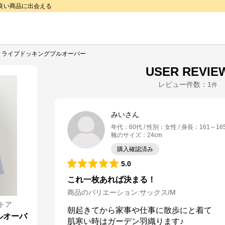
で良い商品に出会える
トライプドッキングプルオーバー
USER REVIE
レビュー件数：
1
件
みいさん
年代
：
60代
性別
：
女性
身長
：
161～16
靴のサイズ
：
24cm
購入確認済み
5.0
これ一枚あれば決まる！
商品のバリエーション:
サックス/M
トア
朝起きてから家事や仕事に散歩にと着て

ルオーバ
肌寒い時はガーデン羽織ります♪
