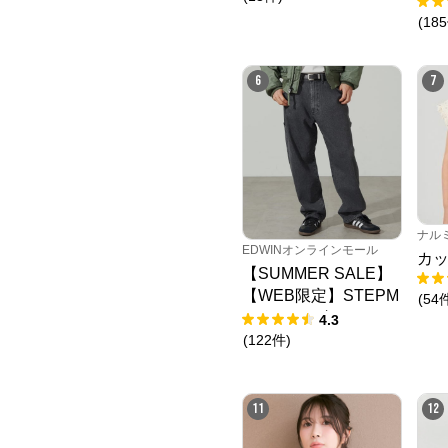
(
185
6
7
ナル
EDWINオンラインモール
カッ
【SUMMER SALE】
【WEB限定】STEPM
(
54
ARK ルーズペインタ
4.3
ーパンツ
(
122
件
)
11
12