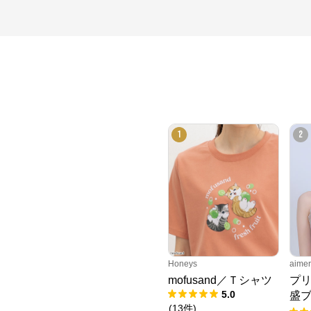
1
2
Honeys
aim
mofusand／Ｔシャツ
プリ
5.0
盛ブ
(
13
件
)
ャ