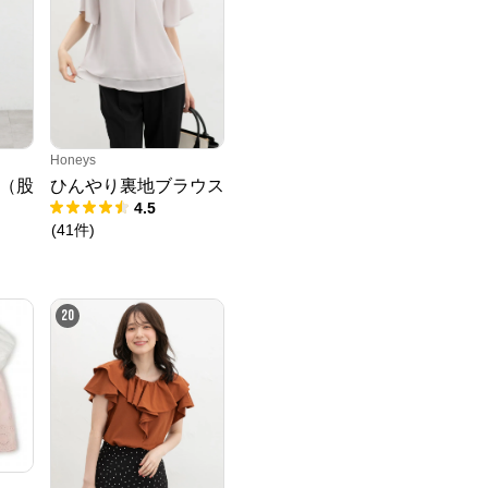
Honeys
（股
ひんやり裏地ブラウス
4.5
(
41
件
)
20