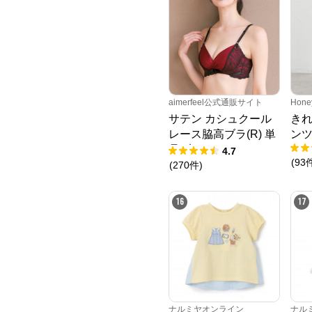
aimerfeel公式通販サイト
Hone
サテン カシュクール
き
レース脇高ブラ(R) 単
ン
品ブラジャー
4.7
(
93
(
270
件
)
16
17
ナルミヤオンライン
ナル