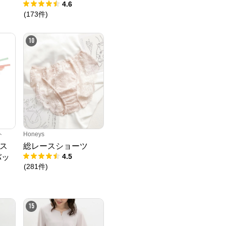
4.6
(
173
件
)
10
ト
Honeys
ス
総レースショーツ
4.5
バッ
(
281
件
)
15