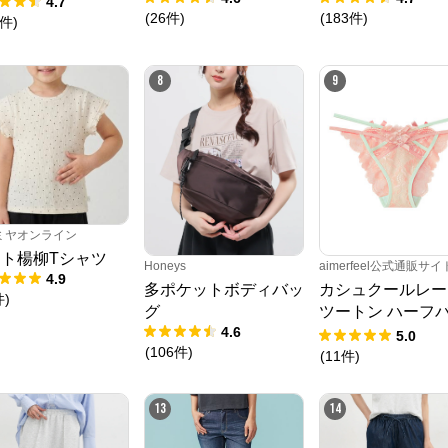
4.7
(
26
件
)
(
183
件
)
件
)
8
9
ミヤオンライン
ト楊柳Tシャツ
Honeys
aimerfeel公式通販サイ
4.9
多ポケットボディバッ
カシュクールレー
件
)
クロスプラス オンラインストア
グ
ツートン ハーフ
4.6
クショーツ
5.0
公式ECサイト
(
106
件
)
(
11
件
)
※外部サイトが開きます
13
14
クロスプラス　オンラインストア
からのコメント