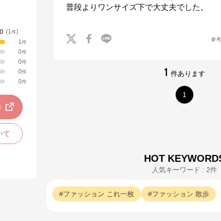
普段よりワンサイズ下で大丈夫でした。
.0
(
1
)
件
参
1
件
0
件
0
件
1
0
件
件あります
0
件
1
動
いて
HOT KEYWORD
人気キーワード : 2件
ファッション
これ一枚
ファッション
散歩