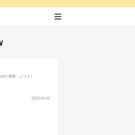
W
5cm
体型
：
ふつう
2025.04.20