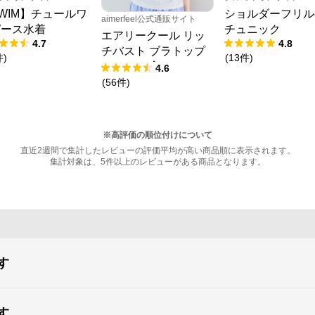
WIM】チュールワ
ショルダーフリル
aimerfeel公式通販サイト
ピース水着
チュニック
エアリークール リッ
4.7
4.8
チバスト ブラトップ
件
)
(
13
件
)
(ワイヤー入り)
4.6
(
56
件
)
※高評価の順位付けについて
直近2週間で集計したレビューの評価平均が高い商品順に表示されます。
集計対象は、5件以上のレビューがある商品となります。
す
す