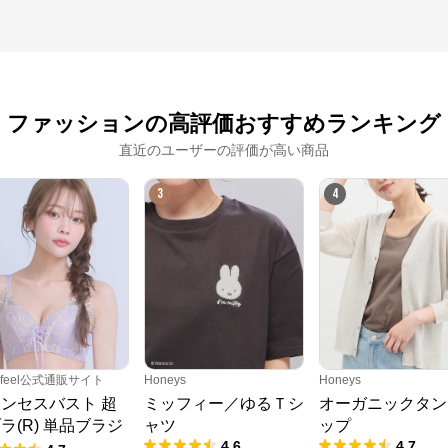
ファッションの高評価おすすめランキング
直近のユーザーの評価が高い商品
3
4
erfeel公式通販サイト
Honeys
Honeys
ンセスバスト 超
ミッフィー／ゆるＴシ
オーガニックタン
ラ(R) 単品ブラジ
ャツ
ップ
4.6
4.7
ー