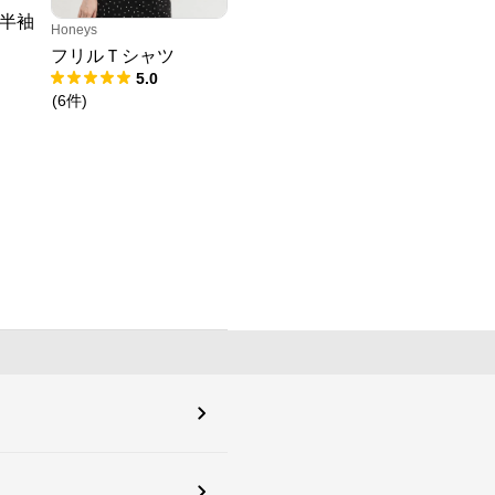
半袖
Honeys
フリルＴシャツ
5.0
(
6
件
)