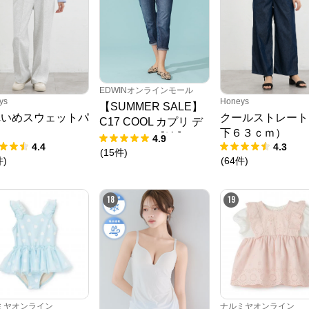
N.O.R.C (ノーク)、JUNKO SHIMADA (ジュンコシマダ) 、ATSURO TAYAMA
（アツロウ タヤマ）、

ALPHA CUBIC (アルファーキュービック)、DECOY (デコイ)、Petit Honfleur 
(プチオンフルール)、

DERMASHARE (ダーマシェア)など、20 代～ 40 代の大人女子ブランドを中
心に、多くの人気ブランドをラインナップ。

レディースファッションを中心に、ライフスタイルを豊かにするオリジナルア
EDWINオンラインモール
イテムをご提案します。
ys
Honeys
【SUMMER SALE】
れいめスウェットパ
クールストレート
C17 COOL カプリ デ
ツ
下６３ｃｍ）
ニムパンツ【涼】
4.9
4.4
4.3
(
15
件
)
件
)
(
64
件
)
18
19
ミヤオンライン
ナルミヤオンライン