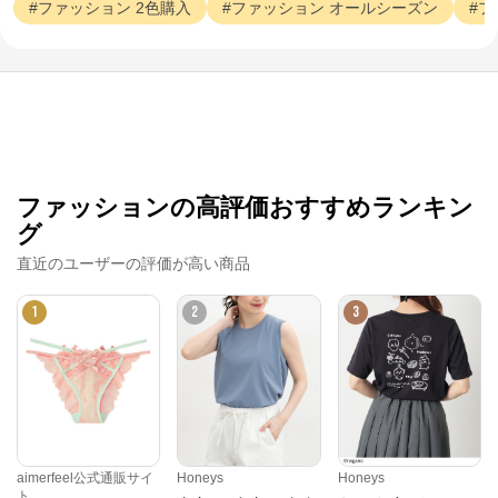
ファッション
2色購入
ファッション
オールシーズン
フ
ファッションの高評価おすすめランキン
グ
直近のユーザーの評価が高い商品
1
2
3
aimerfeel公式通販サイ
Honeys
Honeys
ト