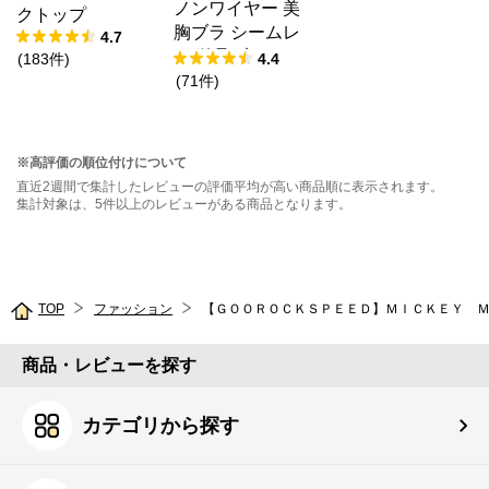
ノンワイヤー 美
クトップ
胸ブラ シームレ
4.7
ス 単品ブラジャ
(
183
件
)
4.4
ー
(
71
件
)
※高評価の順位付けについて
直近2週間で集計したレビューの評価平均が高い商品順に表示されます。
集計対象は、5件以上のレビューがある商品となります。
TOP
ファッション
【ＧＯＯＲＯＣＫＳＰＥＥＤ】ＭＩＣＫＥＹ 
商品・レビューを探す
カテゴリから探す