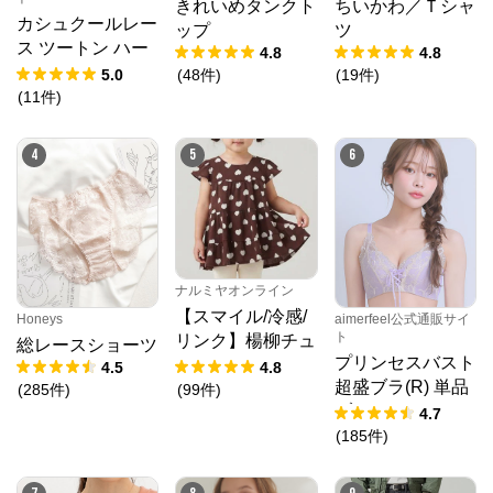
きれいめタンクト
ちいかわ／Ｔシャ
カシュクールレー
ップ
ツ
ス ツートン ハー
4.8
4.8
フバックショーツ
5.0
(
48
件
)
(
19
件
)
(
11
件
)
4
5
6
ナルミヤオンライン
【スマイル/冷感/
Honeys
aimerfeel公式通販サイ
ト
リンク】楊柳チュ
総レースショーツ
プリンセスバスト
ニック
4.5
4.8
超盛ブラ(R) 単品
(
285
件
)
(
99
件
)
ブラジャー
PMbox ピーアンドエム公式オンラインストア
4.7
(
185
件
)
公式ECサイト