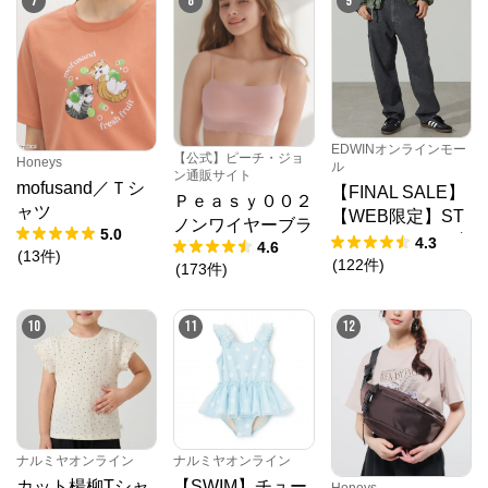
7
8
9
※外部サイトが開きます
PMbox ピーアンドエム公式オンラインストア
からのコメント
https://onlinestore.pandm.co.jp/shop/
EDWINオンラインモー
【公式】ピーチ・ジョ
Honeys
ル
ン通販サイト
mofusand／Ｔシ
【FINAL SALE】
Ｐｅａｓｙ００２
ャツ
【WEB限定】ST
ノンワイヤーブラ
5.0
EPMARK ルーズ
4.3
4.6
(
13
件
)
ペインターパンツ
(
122
件
)
(
173
件
)
10
11
12
ナルミヤオンライン
ナルミヤオンライン
カット楊柳Tシャ
【SWIM】チュー