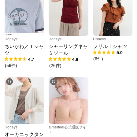
Honeys
Honeys
Honeys
ちいかわ／Ｔシャ
シャーリングキャ
フリルＴシャツ
5.0
ツ
ミソール
(
6
件
)
4.7
4.8
(
56
件
)
(
26
件
)
19
20
Honeys
aimerfeel公式通販サイ
ト
オーガニックタン