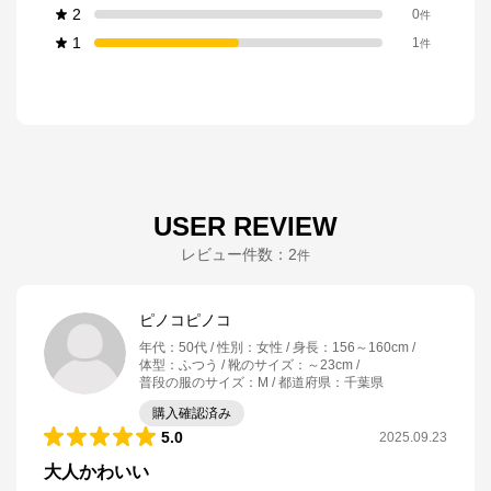
2
0
件
1
1
件
USER REVIEW
レビュー件数：
2
件
ピノコピノコ
年代
：
50代
性別
：
女性
身長
：
156～160cm
体型
：
ふつう
靴のサイズ
：
～23cm
普段の服のサイズ
：
M
都道府県
：
千葉県
購入確認済み
5.0
2025.09.23
大人かわいい