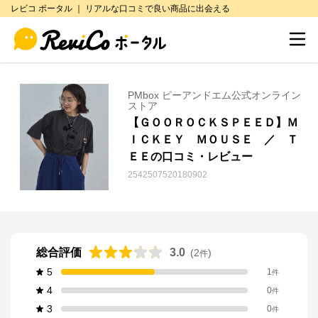
レビコ ポータル ｜ リアルな口コミで良い商品に出会える
PMbox ピーアンドエム公式オンライン
ストア
【ＧＯＯＲＯＣＫＳＰＥＥＤ】Ｍ
ＩＣＫＥＹ ＭＯＵＳＥ ／ Ｔ
ＥＥの口コミ・レビュー
2542507520180902
総合評価
3.0
(
2
)
件
5
1
件
4
0
件
3
0
件