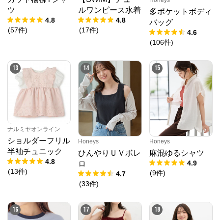
Honeys
ツ
ルワンピース水着
多ポケットボディ
4.8
4.8
バッグ
(
57
件
)
(
17
件
)
4.6
(
106
件
)
13
14
15
ナルミヤオンライン
ショルダーフリル
Honeys
Honeys
半袖チュニック
ひんやりＵＶボレ
麻混ゆるシャツ
4.8
4.9
ロ
(
13
件
)
(
9
件
)
4.7
(
33
件
)
16
17
18