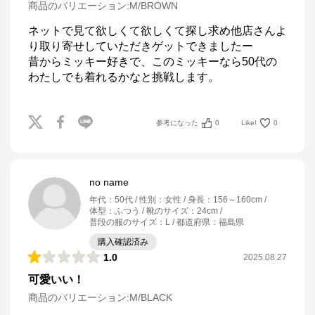
商品のバリエーション:
M/BROWN
ネットで見て欲しくて欲しくて探し求め他店さんよ
り取り寄せしていただきゲットできましたー

昔からミッキー好きで、このミッキーなら50代の
わたしでも着れるかなと挑戦します。
参考になった
0
Like!
0
no name
年代
：
50代
性別
：
女性
身長
：
156～160cm
体型
：
ふつう
靴のサイズ
：
24cm
普段の服のサイズ
：
L
都道府県
：
福島県
購入確認済み
1.0
2025.08.27
可愛いい！
商品のバリエーション:
M/BLACK