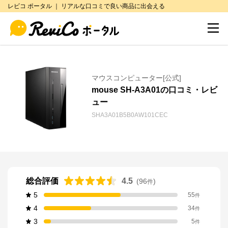
レビコ ポータル ｜ リアルな口コミで良い商品に出会える
マウスコンピューター[公式]
mouse SH-A3A01の口コミ・レビ
ュー
SHA3A01B5B0AW101CEC
総合評価
4.5
(
96
)
件
5
55
件
4
34
件
3
5
件