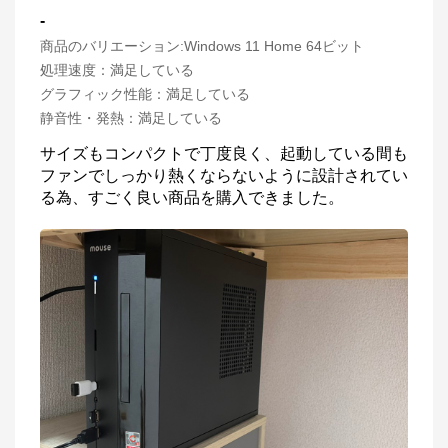
-
商品のバリエーション:
Windows 11 Home 64ビット
処理速度
：
満足している
グラフィック性能
：
満足している
静音性・発熱
：
満足している
サイズもコンパクトで丁度良く、起動している間も
ファンでしっかり熱くならないように設計されてい
る為、すごく良い商品を購入できました。