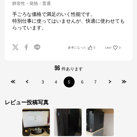
静音性・発熱
：
普通
手ごろな価格で満足のいく性能です。

特別仕事に使ってはいませんが、快適に使わせても
らっています。
参考になった
0
Like!
0
96
件あります
3
4
5
6
7
レビュー投稿写真
マウスコンピューター[公式]
公式ECサイト
※外部サイトが開きます