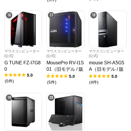
16
17
18
マウスコンピューター
マウスコンピューター
マウスコンピューター
[公式]
[公式]
[公式]
G TUNE FZ-I7G8
MousePro RV-I1S
mouse SH-A5G5
0
01（旧モデル / 販
A（旧モデル / 販
5.0
売終了）
売終了）
5.0
5.0
(
5
件
)
(
5
件
)
(
4
件
)
19
20