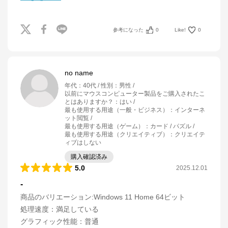
参考になった
0
Like!
0
no name
年代
：
40代
性別
：
男性
以前にマウスコンピューター製品をご購入されたこ
とはありますか？
：
はい
最も使用する用途（一般・ビジネス）
：
インターネ
ット閲覧
最も使用する用途（ゲーム）
：
カード / パズル
最も使用する用途（クリエイティブ）
：
クリエイテ
ィブはしない
購入確認済み
5.0
2025.12.01
-
商品のバリエーション:
Windows 11 Home 64ビット
処理速度
：
満足している
グラフィック性能
：
普通