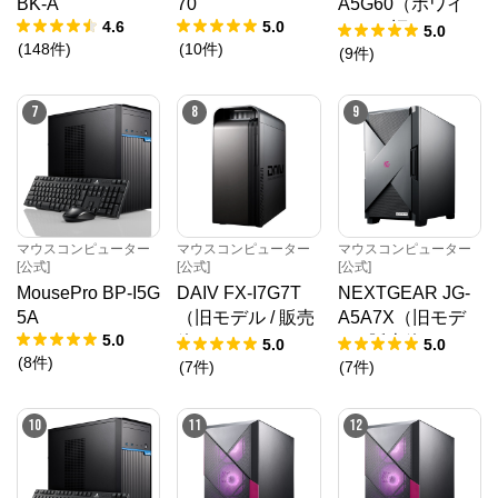
BK-A
70
A5G60（ホワイ
4.6
5.0
ト）（旧モデル /
5.0
(
148
件
)
(
10
件
)
販売終了）
(
9
件
)
7
8
9
マウスコンピューター
マウスコンピューター
マウスコンピューター
[公式]
[公式]
[公式]
MousePro BP-I5G
DAIV FX-I7G7T
NEXTGEAR JG-
5A
（旧モデル / 販売
A5A7X（旧モデ
5.0
終了）
ル / 販売終了）
5.0
5.0
(
8
件
)
(
7
件
)
(
7
件
)
10
11
12