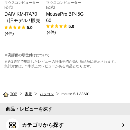
マウスコンピューター
マウスコンピューター
[公式]
[公式]
DAIV KM-I7A70
MousePro BP-I5G
（旧モデル / 販売
60
5.0
終了）
5.0
(
4
件
)
(
4
件
)
※高評価の順位付けについて
直近2週間で集計したレビューの評価平均が高い商品順に表示されます。
集計対象は、5件以上のレビューがある商品となります。
TOP
家電
パソコン
mouse SH-A3A01
商品・レビューを探す
カテゴリから探す