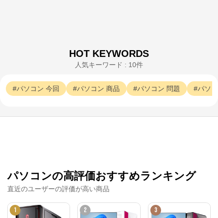
マウスコンピューター[公式]
からのコメント
マウスコンピューターは、お客様のご利用目的・ご予
算に沿って、自由にカスタマイズしたBTO（Build To 
Order）パソコンをご提供する、国内生産のパソコン
HOT KEYWORDS
メーカーです。

人気キーワード : 10件
当社パソコンには「3年間無償保証（一部製品を除
く）」「24時間×365日電話サポート」が標準で付帯、
休日や深夜でも専門国内スタッフが皆様をサポートい
パソコン
今回
パソコン
商品
パソコン
問題
パソコ
たします。
パソコンの高評価おすすめランキング
直近のユーザーの評価が高い商品
1
2
3