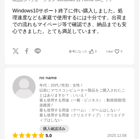
Windows10サポート終了に伴い購入しました。処
理速度なども家庭で使用するには十分です。出荷ま
での流れもマイページ等で確認でき、納品までも安
心できました。とても満足しています。
参考になった
0
Like!
0
no name
年代
：
20代
性別
：
女性
以前にマウスコンピューター製品をご購入されたこ
とはありますか？
：
いいえ
最も使用する用途（一般・ビジネス）
：
動画視聴/音
楽鑑賞
最も使用する用途（ゲーム）
：
ゲームはしない
最も使用する用途（クリエイティブ）
：
クリエイテ
ィブはしない
購入確認済み
5.0
2025.12.08