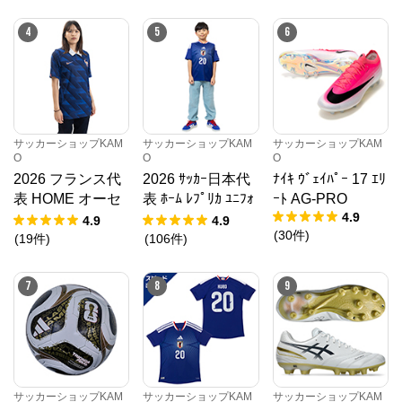
4
5
6
サッカーショップKAM
サッカーショップKAM
サッカーショップKAM
O
O
O
2026 フランス代
2026 ｻｯｶｰ日本代
ﾅｲｷ ｳﾞｪｲﾊﾟｰ 17 ｴﾘ
表 HOME オーセ
表 ﾎｰﾑ ﾚﾌﾟﾘｶ ﾕﾆﾌｫ
ｰﾄ AG-PRO
4.9
ンティックユニフ
ｰﾑ KIDS
4.9
4.9
(
30
件
)
ォーム
(
19
件
)
(
106
件
)
7
8
9
サッカーショップKAM
サッカーショップKAM
サッカーショップKAM