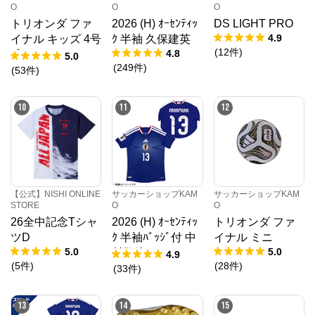
O
O
O
トリオンダ ファ
2026 (H) ｵｰｾﾝﾃｨｯ
DS LIGHT PRO
メガスポーツ公式サイト
4.9
イナル キッズ 4号
ｸ 半袖 久保建英
(
12
件
)
4.8
球
5.0
(
249
件
)
公式ECサイト
(
53
件
)
※外部サイトが開きます
10
11
12
メガスポーツ公式サイト
からのコメント
スポーツ・アウトドア用品ならスポーツオーソリテ
ィ。ランニング、野球、サッカー、バスケ、ライトレ
ジャーと各ブランドの新商品を多数ご紹介！
【公式】NISHI ONLINE
サッカーショップKAM
サッカーショップKAM
STORE
O
O
26全中記念Tシャ
2026 (H) ｵｰｾﾝﾃｨｯ
トリオンダ ファ
ツD
ｸ 半袖ﾊﾞｯｼﾞ付 中
イナル ミニ
5.0
5.0
村敬斗
4.9
(
5
件
)
(
28
件
)
(
33
件
)
13
14
15