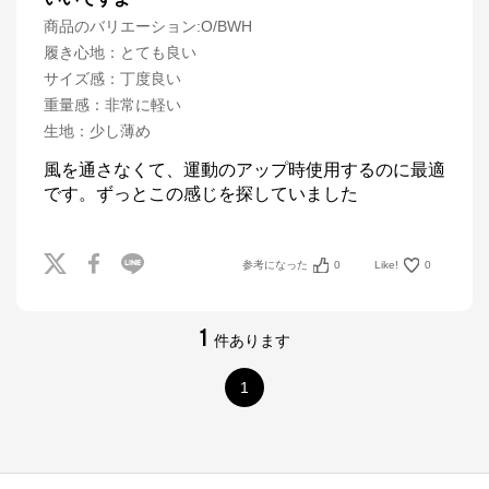
商品のバリエーション:
O/BWH
履き心地
：
とても良い
サイズ感
：
丁度良い
重量感
：
非常に軽い
生地
：
少し薄め
風を通さなくて、運動のアップ時使用するのに最適
です。ずっとこの感じを探していました
参考になった
0
Like!
0
1
件あります
1