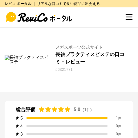
レビコ ポータル ｜ リアルな口コミで良い商品に出会える
メガスポーツ公式サイト
長袖プラクティスピステの口コ
ミ・レビュー
56321771
総合評価
5.0
(
1
)
件
5
1
件
4
0
件
3
0
件