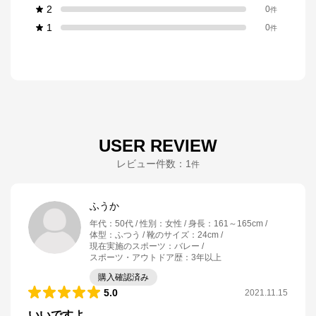
2
0
件
1
0
件
USER REVIEW
レビュー件数：
1
件
ふうか
年代
：
50代
性別
：
女性
身長
：
161～165cm
体型
：
ふつう
靴のサイズ
：
24cm
現在実施のスポーツ
：
バレー
スポーツ・アウトドア歴
：
3年以上
購入確認済み
5.0
2021.11.15
いいですよ