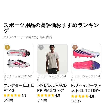
スポーツ用品の高評価おすすめランキン
グ
直近のユーザーの評価が高い商品
1
2
3
サッカーショップKAM
サッカーショップKAM
サッカーショップKAM
O
O
O
プレデター ELITE
ﾅｲｷ ENX DF ACD
F50 ハイパーファ
FT AG
PR PM S/S ﾄｯﾌﾟ
スト ELITE HG/A
4.9
4.9
G JAPAN
4.8
(
26
件
)
(
14
件
)
(
20
件
)