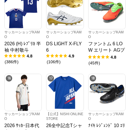
サッカーショップKAM
サッカーショップKAM
サッカーショップKAM
O
O
O
2026 (H) ﾚﾌﾟﾘｶ 半
DS LIGHT X-FLY
ファントム 6 LO
袖 中村敬斗
6
W エリート AGプ
4.8
4.9
ロ EH
4.8
(
386
件
)
(
106
件
)
(
45
件
)
16
17
18
サッカーショップKAM
【公式】NISHI ONLINE
サッカーショップKAM
O
STORE
O
2026 ｻｯｶｰ日本代
26全中記念Tシャ
ﾅｲｷ ﾚｼﾞｪﾝﾄﾞ 10 ｴﾘ