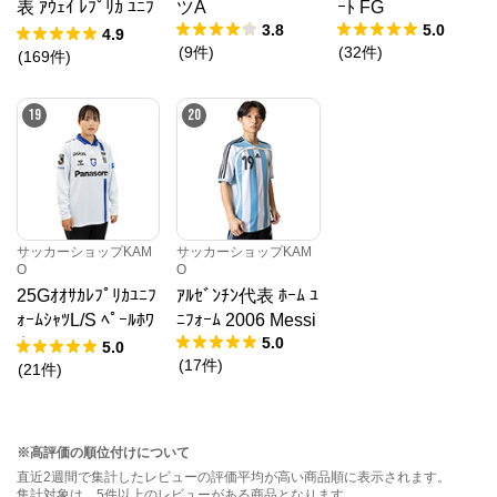
表 ｱｳｪｲ ﾚﾌﾟﾘｶ ﾕﾆﾌ
ツA
ｰﾄ FG
3.8
5.0
ｫｰﾑ
4.9
(
9
件
)
(
32
件
)
(
169
件
)
19
20
サッカーショップKAM
サッカーショップKAM
O
O
25Gｵｵｻｶﾚﾌﾟﾘｶﾕﾆﾌ
ｱﾙｾﾞﾝﾁﾝ代表 ﾎｰﾑ ﾕ
ｫｰﾑｼｬﾂL/S ﾍﾟｰﾙﾎﾜ
ﾆﾌｫｰﾑ 2006 Messi
5.0
ｲﾄ
5.0
(
17
件
)
(
21
件
)
※高評価の順位付けについて
直近2週間で集計したレビューの評価平均が高い商品順に表示されます。
集計対象は、5件以上のレビューがある商品となります。