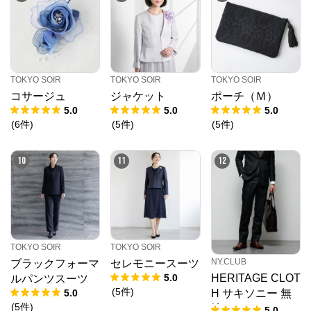
TOKYO SOIR
TOKYO SOIR
TOKYO SOIR
コサージュ
ジャケット
ポーチ（Ｍ）
5.0
5.0
5.0
(
6
件
)
(
5
件
)
(
5
件
)
10
11
12
TOKYO SOIR
TOKYO SOIR
NY.CLUB
ブラックフォーマ
セレモニースーツ
5.0
HERITAGE CLOT
ルパンツスーツ
(
5
件
)
5.0
H サキソニー 無
(
5
件
)
地 ソフトテーパ
5.0