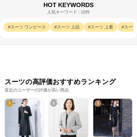
HOT KEYWORDS
人気キーワード : 10件
TOKYO SOIR
スーツ
ワンピース
スーツ
上品
スーツ
上着
スーツ
公式ECサイト
※外部サイトが開きます
TOKYO SOIR
からのコメント
レディースフォーマルウェアの東京ソワール公式通販
サイト。

スーツの高評価おすすめランキング
ブラックフォーマル（喪服）や結婚式のパーティドレ
ス、卒入学式のセレモニースーツなど

直近のユーザーの評価が高い商品
豊富なフォーマルウェアとアクセサリーを販売中。
1
2
3