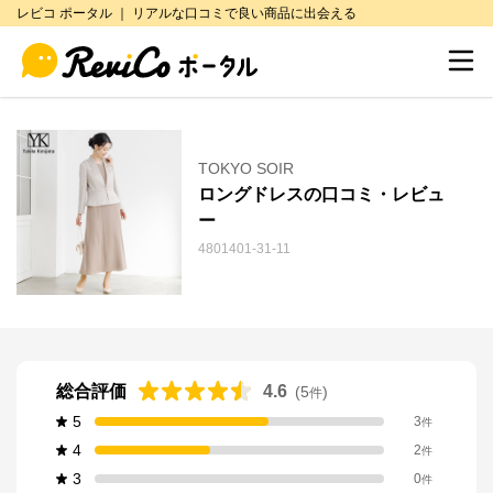
レビコ ポータル ｜ リアルな口コミで良い商品に出会える
TOKYO SOIR
ロングドレスの口コミ・レビュ
ー
4801401-31-11
総合評価
4.6
(
5
)
件
5
3
件
4
2
件
3
0
件