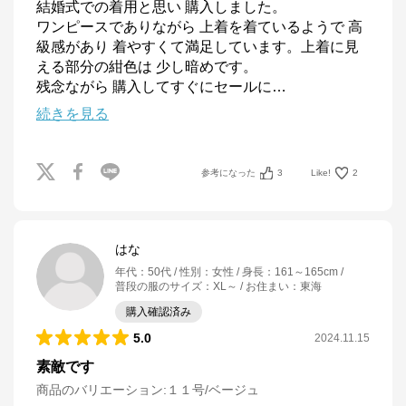
結婚式での着用と思い 購入しました。

ワンピースでありながら 上着を着ているようで 高
級感があり 着やすくて満足しています。上着に見
える部分の紺色は 少し暗めです。

残念ながら 購入してすぐにセールに
…
続きを見る
参考になった
3
Like!
2
はな
年代
：
50代
性別
：
女性
身長
：
161～165cm
普段の服のサイズ
：
XL～
お住まい
：
東海
購入確認済み
5.0
2024.11.15
素敵です
商品のバリエーション:
１１号/ベージュ