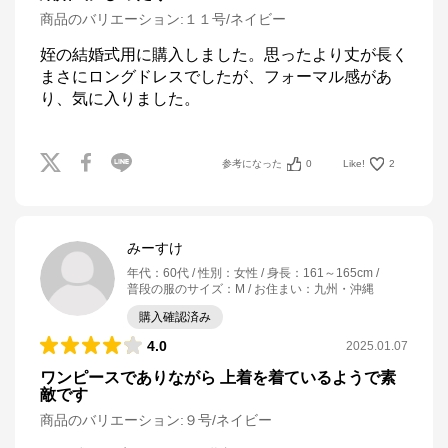
商品のバリエーション:
１１号/ネイビー
姪の結婚式用に購入しました。思ったより丈が長く
まさにロングドレスでしたが、フォーマル感があ
り、気に入りました。
参考になった
0
Like!
2
みーすけ
年代
：
60代
性別
：
女性
身長
：
161～165cm
普段の服のサイズ
：
M
お住まい
：
九州・沖縄
購入確認済み
4.0
2025.01.07
ワンピースでありながら 上着を着ているようで素
敵です
商品のバリエーション:
９号/ネイビー