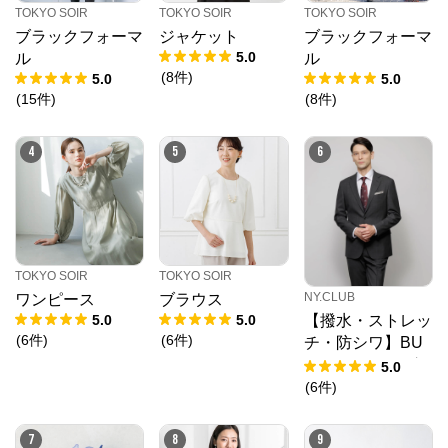
TOKYO SOIR
TOKYO SOIR
TOKYO SOIR
ブラックフォーマ
ジャケット
ブラックフォーマ
5.0
ル
ル
(
8
件
)
5.0
5.0
(
15
件
)
(
8
件
)
4
5
6
TOKYO SOIR
TOKYO SOIR
NY.CLUB
ワンピース
ブラウス
5.0
5.0
【撥水・ストレッ
(
6
件
)
(
6
件
)
チ・防シワ】BU
NGY CLOTH グ
5.0
レンチェック ジ
(
6
件
)
ャケット(セット
アップ対応)
7
8
9