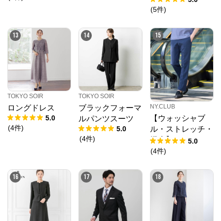
ードスラックス
(
5
件
)
(セットアップ対
応)
13
14
15
TOKYO SOIR
TOKYO SOIR
NY.CLUB
ロングドレス
ブラックフォーマ
5.0
【ウォッシャブ
ルパンツスーツ
(
4
件
)
5.0
ル・ストレッチ・
(
4
件
)
撥水】MOVING C
5.0
OMFORT エスパ
(
4
件
)
ンディージャージ
ー ウエストアジ
16
17
18
ャスト パンツ(セ
ットアップ対応)