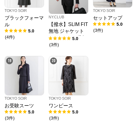
TOKYO SOIR
TOKYO SOIR
NY.CLUB
ブラックフォーマ
セットアップ
5.0
【撥水】SLIM FIT
ル
(
3
件
)
5.0
無地 ジャケット
(
4
件
)
(セットアップ対
5.0
応)
(
3
件
)
19
20
TOKYO SOIR
TOKYO SOIR
お受験スーツ
ワンピース
5.0
5.0
(
3
件
)
(
3
件
)