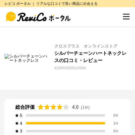
レビコ ポータル ｜ リアルな口コミで良い商品に出会える
クロスプラス オンラインストア
シルバーチェーンハートネックレ
スの口コミ・レビュー
428902000910096
総合評価
4.0
(
1
)
件
5
0
件
4
1
件
3
0
件