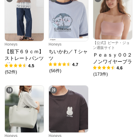
【公式】ピーチ・ジョ
Honeys
Honeys
ン通販サイト
【股下６９ｃｍ】
ちいかわ／Ｔシャ
Ｐｅａｓｙ００２
ストレートパンツ
ツ
ノンワイヤーブラ
4.7
(股下60/63/66/69/
4.5
4.6
(
56
件
)
72cm展開)
(
52
件
)
(
173
件
)
19
20
Honeys
Honeys