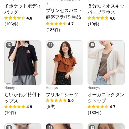
ト
多ポケットボディ
８分袖マオスキッ
プリンセスバスト
バッグ
パーブラウス
超盛ブラ(R) 単品
4.6
4.8
ブラジャー
(
106
件
)
4.7
(
19
件
)
(
186
件
)
13
14
15
Honeys
Honeys
Honeys
ちいかわ／衿付ト
フリルＴシャツ
オーガニックタン
5.0
ップス
クトップ
(
6
件
)
4.9
4.7
(
10
件
)
(
183
件
)
16
17
18