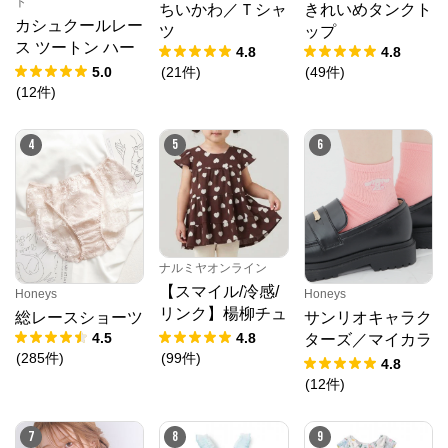
ト
ちいかわ／Ｔシャ
きれいめタンクト
カシュクールレー
ツ
ップ
ス ツートン ハー
4.8
4.8
フバックショーツ
5.0
(
21
件
)
(
49
件
)
(
12
件
)
4
5
6
ナルミヤオンライン
【スマイル/冷感/
Honeys
Honeys
リンク】楊柳チュ
総レースショーツ
サンリオキャラク
ニック
4.5
4.8
ターズ／マイカラ
(
285
件
)
(
99
件
)
ーソックス
4.8
(
12
件
)
7
8
9