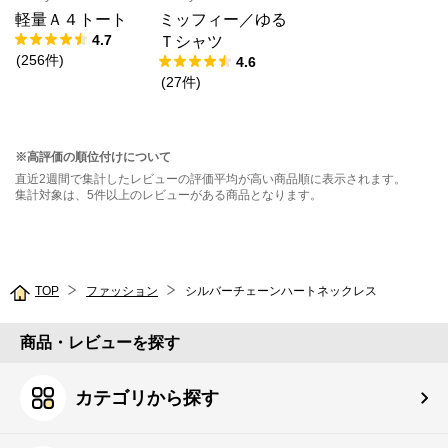
軽量Ａ４トート
ミッフィー／ゆる
4.7
Ｔシャツ
(
256
件
)
4.6
(
27
件
)
※高評価の順位付けについて
直近2週間で集計したレビューの評価平均が高い商品順に表示されます。
集計対象は、5件以上のレビューがある商品となります。
TOP
ファッション
シルバーチェーンハートネックレス
商品・レビューを探す
カテゴリから探す