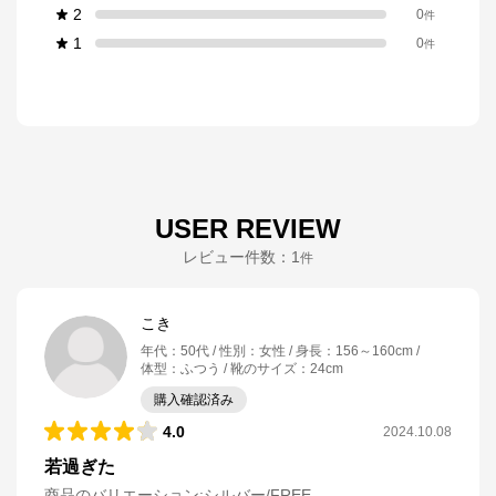
2
0
件
1
0
件
USER REVIEW
レビュー件数：
1
件
こき
年代
：
50代
性別
：
女性
身長
：
156～160cm
体型
：
ふつう
靴のサイズ
：
24cm
購入確認済み
4.0
2024.10.08
若過ぎた
商品のバリエーション:
シルバー/FREE