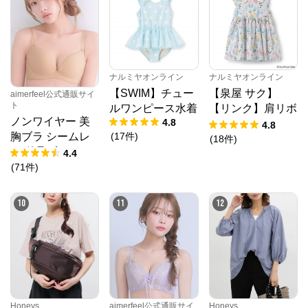
クロスプラス オンラインストア
ナルミヤオンライン
ナルミヤオンライン
【SWIM】チュー
【泉屋 サク】
公式ECサイト
aimerfeel公式通販サイ
ト
ルワンピース水着
【リンク】肩リボ
ノンワイヤー 美
4.8
ンフラワーキャッ
4.8
※外部サイトが開きます
(
17
件
)
胸ブラ シームレ
トワンピース
(
18
件
)
ス 単品ブラジャ
4.4
クロスプラス　オンラインストア
からのコメン
ー
(
71
件
)
ト
N.O.R.C (ノーク)、JUNKO SHIMADA (ジュンコシマ
10
11
12
ダ) 、ATSURO TAYAMA（アツロウ タヤマ）、

ALPHA CUBIC (アルファーキュービック)、DECOY 
(デコイ)、Petit Honfleur (プチオンフルール)、

DERMASHARE (ダーマシェア)など、20 代～ 40 代の
大人女子ブランドを中心に、多くの人気ブランドをラ
インナップ。

レディースファッションを中心に、ライフスタイルを
豊かにするオリジナルアイテムをご提案します。
Honeys
aimerfeel公式通販サイ
Honeys