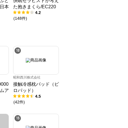
ふと
快眠セラピストが考え
日本
た抱きまくら/EC220
4.2
ウン
(
148
件
)
ンパワ
10
昭和西川株式会社
0000
接触冷感枕パッド（ピ
ムア
ロパッド）
4.5
ロ
(
42
件
)
象》
15