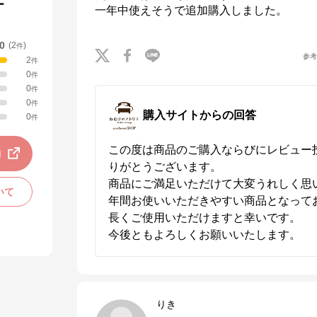
ー
一年中使えそうで追加購入しました。
.0
(
2
)
件
参
2
件
0
件
0
件
0
件
購入サイトからの回答
0
件
この度は商品のご購入ならびにレビュー
動
りがとうございます。

商品にご満足いただけて大変うれしく思い
いて
年間お使いいただきやすい商品となって
長くご使用いただけますと幸いです。

今後ともよろしくお願いいたします。
りき