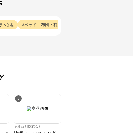
S
使い心地
ベッド・布団・枕
大好評
ベッド・布団・枕
好評
グ
5
昭和西川株式会社