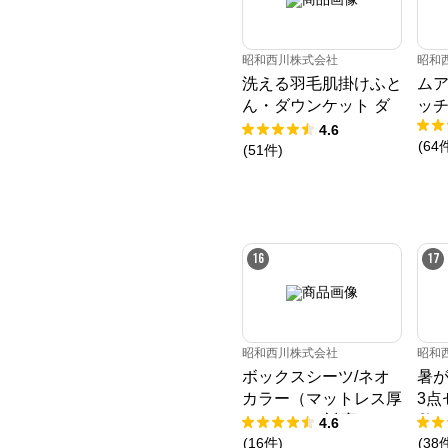
昭和西川株式会社
昭和
洗える羽毛肌掛けふと
ムア
ん・ダウンケット ダ
ッチ
ック50%
4.6
(
64
(
51
件
)
16
17
昭和西川株式会社
昭和
ボックスシーツ/ネオ
暑
カラー（マットレス厚
3点
み23㎝まで対応）
敷
4.6
ケ
(
16
件
)
(
38