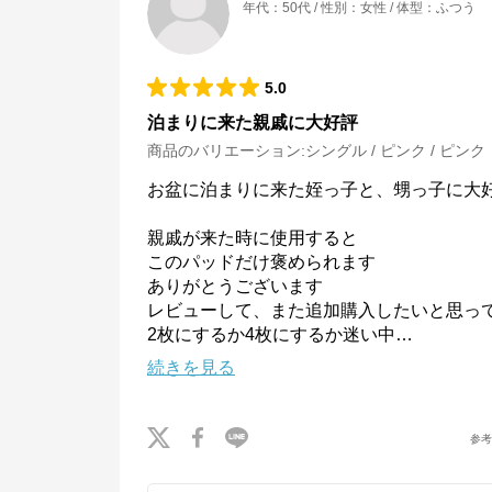
年代
：
50代
性別
：
女性
体型
：
ふつう
5.0
泊まりに来た親戚に大好評
商品のバリエーション:
シングル / ピンク / ピンク
お盆に泊まりに来た姪っ子と、甥っ子に大好
親戚が来た時に使用すると

このパッドだけ褒められます

ありがとうございます

レビューして、また追加購入したいと思って
2枚にするか4枚にするか迷い中
…
続きを見る
参