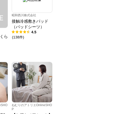
昭和西川株式会社
接触冷感敷きパッド
（パッドシーツ）
4.5
くら
(
138
件
)
20
eSHO
ねむりのアトリエOnlineSHO
P