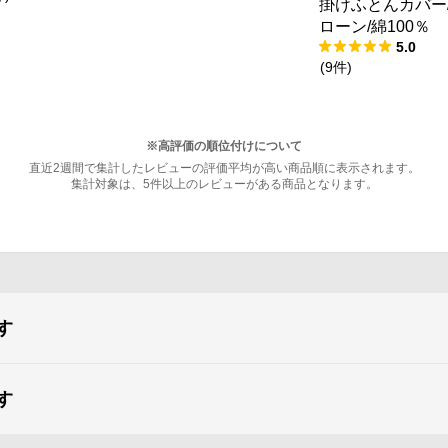
掛けふとんカバー/
ド）
ローン/綿100％
5.0
(
9
件
)
※高評価の順位付けについて
直近2週間で集計したレビューの評価平均が高い商品順に表示されます。
集計対象は、5件以上のレビューがある商品となります。
す
す