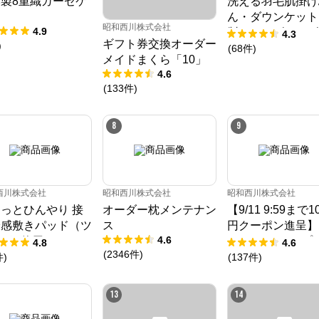
製8重織ガーゼケ
洗える羽毛肌掛け
四季に適した快適なねむりで、

ト
ん・ダウンケット
毎晩を特別な時間に

昭和西川株式会社
4.9
製ドイツダックダ
4.3
ねむりのアトリエOnline SHOPは、京都の寝具総合メーカー「ロマンス小
ギフト券交換オーダー
)
90％ 370ダウ
(
68
件
)
杉」が運営するオンラインショップです。

メイドまくら「10」
「京都スリープサイエンスラボ」を社内に構え、科学的なエビデンスに基づ
ー［CMD羽毛］
4.6
き、お客様の体質や室内環境、季節に応じたねむりをご提案します。
(
133
件
)
8
9
西川株式会社
昭和西川株式会社
昭和西川株式会社
っとひんやり 接
オーダー枕メンテナン
【9/11 9:59まで1
冷感敷きパッド（ツ
ス
円クーポン進呈】
4.6
ガ®使用） / Cool
ツ マットレス プ
4.8
4.6
(
2346
件
)
 SUPER
《90日お試し対
件
)
(
137
件
)
／MuAtsu
13
14