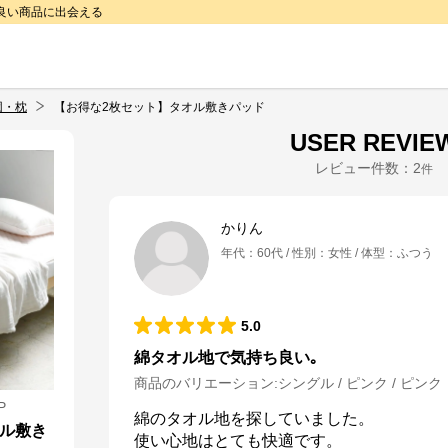
で良い商品に出会える
団・枕
【お得な2枚セット】タオル敷きパッド
USER REVIE
レビュー件数：
2
件
かりん
年代
：
60代
性別
：
女性
体型
：
ふつう
5.0
綿タオル地で気持ち良い｡
商品のバリエーション:
シングル / ピンク / ピンク
P
綿のタオル地を探していました。

オル敷き
使い心地はとても快適です。
