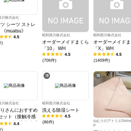
西川株式会社
ツ シーツ ストレ
 《muatsu》
昭和西川株式会社
昭和西川株式会社
4.5
オーダーメイドまくら
オーダーメイドま
件
)
「10」 WH
「X」WH
4.5
4.5
(
706
件
)
(
1409
件
)
18
19
西川株式会社
昭和西川株式会社
がりさんにおすすめ
洗える除湿シート
4.5
セット（接触冷感
ねむりのアトリエOnlin
(
86
件
)
きパッド、接触冷感
4.4
P
ット、接触冷感枕パ
件
)