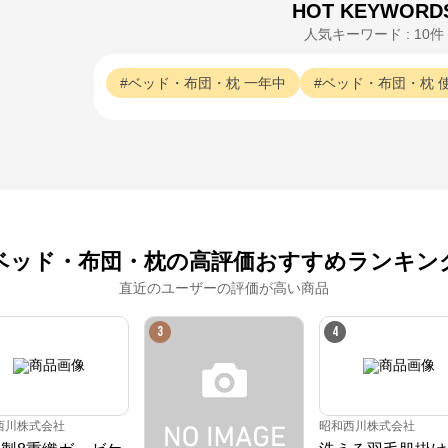
HOT KEYWORD
人気キーワード : 10件
ベッド・布団・枕
一年中
ベッド・布団・枕
ベッド・布団・枕の高評価おすすめランキン
ねむりのアトリエOnlineSHOP
直近のユーザーの評価が高い商品
3
4
公式ECサイト
※外部サイトが開きます
西川株式会社
昭和西川株式会社
ねむりのアトリエOnlineSHOP
からのコメント