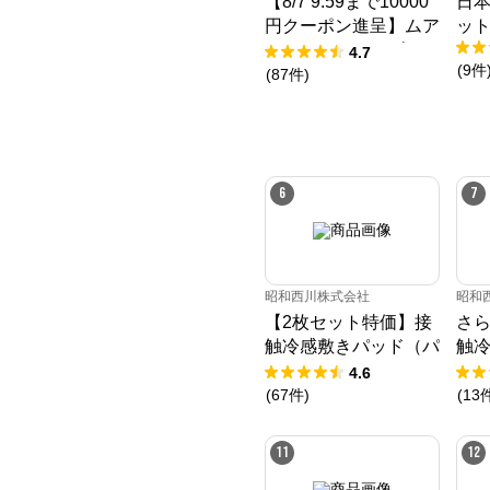
【8/7 9:59まで10000
日本
円クーポン進呈】ムア
ッ
ツ マットレス 30年ム
4.7
(
9
件
アツマットレスX《90
(
87
件
)
日お試し対象》／Mu
Atsu
6
7
昭和西川株式会社
昭和
【2枚セット特価】接
さら
触冷感敷きパッド（パ
触
ッドシーツ）
ヌー
4.6
Liv
(
67
件
)
(
13
11
12