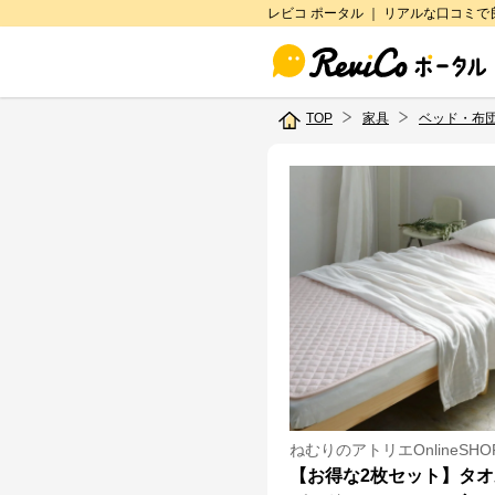
レビコ ポータル ｜ リアルな口コミ
TOP
家具
ベッド・布
ねむりのアトリエOnlineSHO
【お得な2枚セット】タ