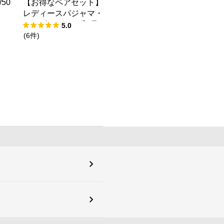
50
【お得なペアセット】
レディースパジャマ・
メンズパジャマ/和晒
5.0
し2重ガーゼ
(
6
件
)