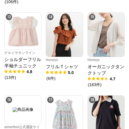
ツ
(
106
件
)
13
14
15
ナルミヤオンライン
ショルダーフリル
Honeys
Honeys
半袖チュニック
フリルＴシャツ
オーガニックタン
4.8
5.0
クトップ
(
13
件
)
(
6
件
)
4.7
(
183
件
)
16
17
18
aimerfeel公式通販サイ