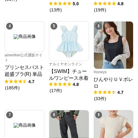
5.0
4.8
(
13
件
)
(
19
件
)
4
5
6
aimerfeel公式通販サイ
ト
ナルミヤオンライン
プリンセスバスト
【SWIM】チュー
Honeys
超盛ブラ(R) 単品
クロスプラス オンラインストア
ルワンピース水着
ひんやりＵＶボレ
ブラジャー
4.7
4.8
ロ
(
185
件
)
公式ECサイト
(
17
件
)
4.7
(
33
件
)
※外部サイトが開きます
7
8
9
クロスプラス　オンラインストア
からのコメン
ト
N.O.R.C (ノーク)、JUNKO SHIMADA (ジュンコシマ