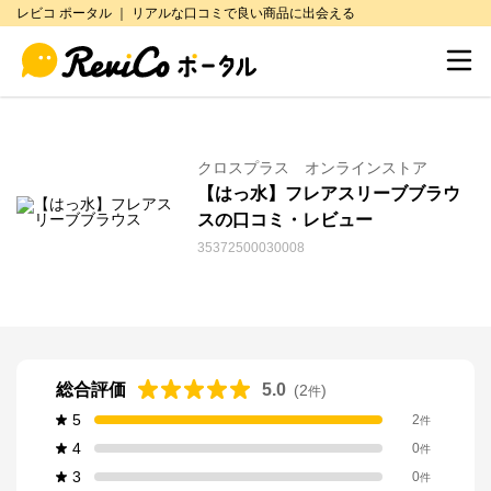
レビコ ポータル ｜ リアルな口コミで良い商品に出会える
クロスプラス オンラインストア
【はっ水】フレアスリーブブラウ
スの口コミ・レビュー
35372500030008
総合評価
5.0
(
2
)
件
5
2
件
4
0
件
3
0
件