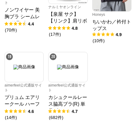
ト
ナルミヤオンライン
ノンワイヤー 美
【泉屋 サク】
Honeys
胸ブラ シームレ
【リンク】肩リボ
ちいかわ／衿付ト
ス 単品ブラジャ
4.4
ンフラワーキャッ
4.8
ップス
ー
(
70
件
)
トワンピース
(
17
件
)
4.9
(
10
件
)
19
20
aimerfeel公式通販サイ
aimerfeel公式通販サイ
ト
ト
プリュム エアリ
カシュクールレー
ークール ハーフ
ス脇高ブラ(R) 単
バックショーツ
品ブラジャー
4.6
4.7
(
14
件
)
(
682
件
)