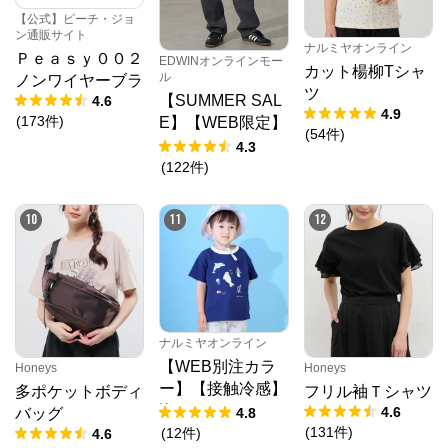
ダ) 、ATSURO TAYAMA（アツロウ タヤマ）、

ALPHA CUBIC (アルファーキュービック)、DECOY 
【公式】ピーチ・ジョ
(デコイ)、Petit Honfleur (プチオンフルール)、

ン通販サイト
ナルミヤオンライン
DERMASHARE (ダーマシェア)など、20 代～ 40 代の
Ｐｅａｓｙ００２
EDWINオンラインモー
大人女子ブランドを中心に、多くの人気ブランドをラ
カット楊柳Tシャ
ル
ノンワイヤーブラ
インナップ。

ツ
レディースファッションを中心に、ライフスタイルを
【SUMMER SAL
4.6
4.9
豊かにするオリジナルアイテムをご提案します。
(
173
件
)
E】【WEB限定】
(
54
件
)
STEPMARK ルー
4.3
ズペインターパン
(
122
件
)
ツ
10
11
12
ナルミヤオンライン
【WEB別注カラ
Honeys
Honeys
ー】【接触冷感】
多ポケットボディ
フリル袖Ｔシャツ
海のいきものアッ
4.6
4.8
バッグ
プリケ半袖Tシャ
(
131
件
)
(
12
件
)
4.6