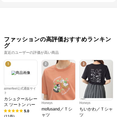
ファッションの高評価おすすめランキン
グ
直近のユーザーの評価が高い商品
1
2
3
aimerfeel公式通販サイ
ト
カシュクールレー
Honeys
Honeys
ス ツートン ハー
mofusand／Ｔシ
ちいかわ／Ｔシャ
フバックショーツ
5.0
ャツ
ツ
(
11
件
)