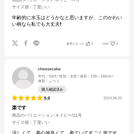
サイズ感
：
丁度いい
年齢的に水玉はどうかなと思いますが、このかわい
参考になった
0
Like!
0
cheesecake
年代
：
50代
性別
：
女性
身長
：
156～160cm
体型
：
ふつう
購入確認済み
5.0
2024.06.20
楽です
商品のバリエーション:
ネイビー/11号
サイズ感
：
丁度いい
涼しくて、着心地良くて、着ていてすごく楽です。