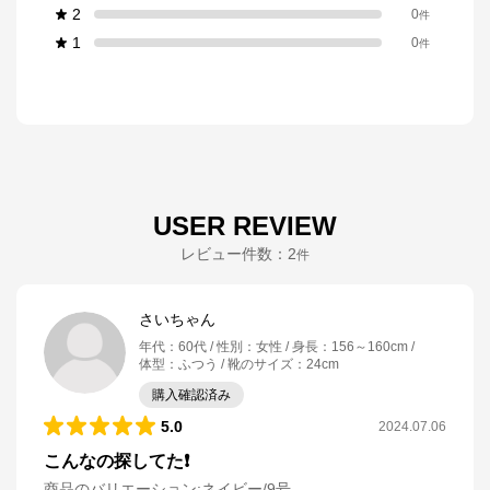
2
0
件
1
0
件
USER REVIEW
レビュー件数：
2
件
さいちゃん
年代
：
60代
性別
：
女性
身長
：
156～160cm
体型
：
ふつう
靴のサイズ
：
24cm
購入確認済み
5.0
2024.07.06
こんなの探してた❗
商品のバリエーション:
ネイビー/9号