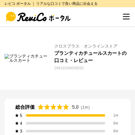
レビコ ポータル ｜ リアルな口コミで良い商品に出会える
クロスプラス オンラインストア
プランティカチュールスカートの
口コミ・レビュー
29410100050035
総合評価
5.0
(
1
)
件
5
1
件
4
0
件
3
0
件