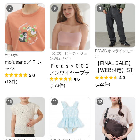
7
8
9
クロスプラス オンラインストア
公式ECサイト
EDWINオンラインモー
【公式】ピーチ・ジョ
Honeys
ル
ン通販サイト
※外部サイトが開きます
mofusand／Ｔシ
【FINAL SALE】
Ｐｅａｓｙ００２
ャツ
【WEB限定】ST
ノンワイヤーブラ
5.0
クロスプラス　オンラインストア
からのコメン
EPMARK ルーズ
4.3
4.6
(
13
件
)
ト
ペインターパンツ
(
122
件
)
(
173
件
)
N.O.R.C (ノーク)、JUNKO SHIMADA (ジュンコシマ
ダ) 、ATSURO TAYAMA（アツロウ タヤマ）、

ALPHA CUBIC (アルファーキュービック)、DECOY 
10
11
12
(デコイ)、Petit Honfleur (プチオンフルール)、

DERMASHARE (ダーマシェア)など、20 代～ 40 代の
大人女子ブランドを中心に、多くの人気ブランドをラ
インナップ。

レディースファッションを中心に、ライフスタイルを
豊かにするオリジナルアイテムをご提案します。