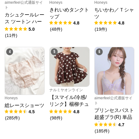
aimerfeel公式通販サイ
Honeys
Honeys
ト
きれいめタンクト
ちいかわ／Ｔシャ
カシュクールレー
ップ
ツ
ス ツートン ハー
4.8
4.8
フバックショーツ
5.0
(
48
件
)
(
19
件
)
(
11
件
)
4
5
6
ナルミヤオンライン
【スマイル/冷感/
Honeys
aimerfeel公式通販サイ
ト
リンク】楊柳チュ
総レースショーツ
プリンセスバスト
ニック
4.5
4.8
超盛ブラ(R) 単品
(
285
件
)
(
98
件
)
ブラジャー
4.7
(
185
件
)