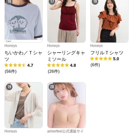
16
17
18
Honeys
Honeys
Honeys
ちいかわ／Ｔシャ
シャーリングキャ
フリルＴシャツ
5.0
ツ
ミソール
(
6
件
)
4.7
4.8
(
56
件
)
(
26
件
)
19
20
Honeys
aimerfeel公式通販サイ