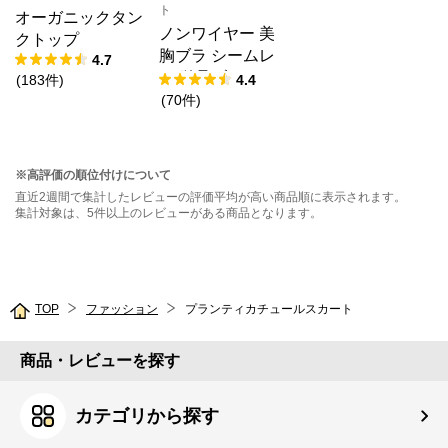
ト
オーガニックタン
ノンワイヤー 美
クトップ
胸ブラ シームレ
4.7
ス 単品ブラジャ
(
183
件
)
4.4
ー
(
70
件
)
※高評価の順位付けについて
直近2週間で集計したレビューの評価平均が高い商品順に表示されます。
集計対象は、5件以上のレビューがある商品となります。
TOP
ファッション
プランティカチュールスカート
商品・レビューを探す
カテゴリから探す