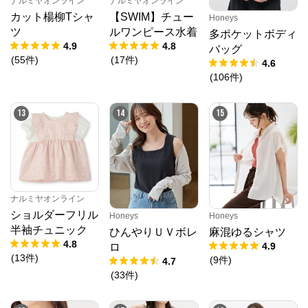
ナルミヤオンライン
ナルミヤオンライン
カット楊柳Tシャ
【SWIM】チュー
Honeys
ツ
ルワンピース水着
多ポケットボディ
4.9
4.8
バッグ
(
55
件
)
(
17
件
)
4.6
(
106
件
)
13
14
15
ナルミヤオンライン
ショルダーフリル
Honeys
Honeys
半袖チュニック
ひんやりＵＶボレ
麻混ゆるシャツ
4.8
4.9
ロ
(
13
件
)
(
9
件
)
4.7
(
33
件
)