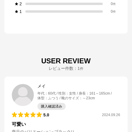
2
0
件
1
0
件
USER REVIEW
レビュー件数：
1
件
メイ
年代
：
60代
性別
：
女性
身長
：
161～165cm
体型
：
ふつう
靴のサイズ
：
～23cm
購入確認済み
5.0
2024.09.26
可愛い
商品のバリエーション:
ブラック/Ｌ