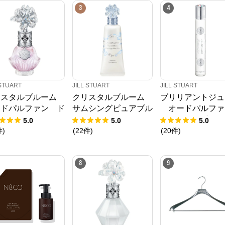
3
4
 STUART
JILL STUART
JILL STUART
リスタルブルーム
クリスタルブルーム
ブリリアントジュ
ードパルファン ド
サムシングピュアブル
オードパルファ
スドエディション
ー パフュームド ハン
ローラーボール
5.0
5.0
5.0
ド エッセンス
件
)
(
22
件
)
(
20
件
)
8
9