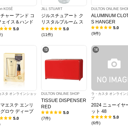
on KOSÉ
JILL STUART
DULTON ONLINE SHO
チャー アンド コ
ジルスチュアート ク
ALUMINUM CLO
フェイス＆ハンド
リスタルブルーム ス
S HANGER
5.0
プ ＜2L つめかえ
ノー オードパルファ
5.0
5.0
(
9
件
)
（300mLつめか
ン
件
)
(
11
件
)
トル1個付き）
13
14
カスタ オンラインショッ
DULTON ONLINE SHOP
ラ・カスタ オンライン
プ
TISSUE DISPENSER
マエステ エンリ
2024 ニューイヤ
RED
グロウ ディープ
ット 48
5.0
5.0
ク デビューセッ
5.0
(
7
件
)
(
6
件
)
)