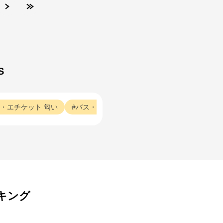
S
・エチケット
匂い
バス・ボディ・エチケット
シャンプー
バ
キング