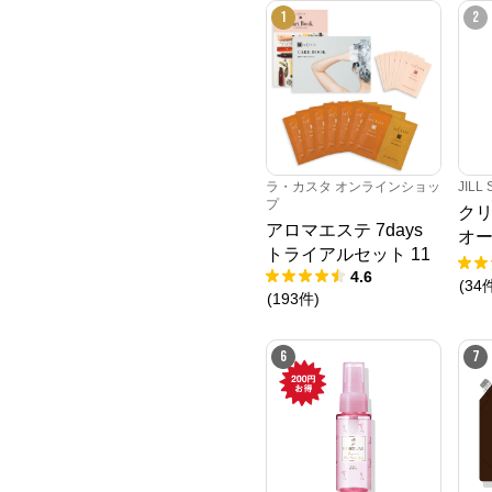
1
2
ラ・カスタ オンラインショッ
JILL
プ
ク
アロマエステ 7days
オ
トライアルセット 11
レ
4.6
(
34
(
193
件
)
6
7