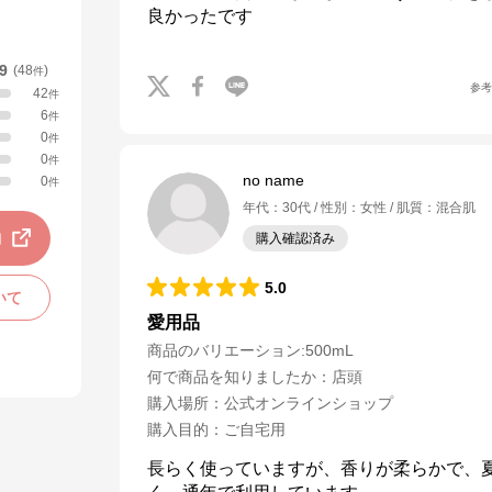
良かったです
.9
(
48
)
件
参
42
件
6
件
0
件
0
件
no name
0
件
年代
：
30代
性別
：
女性
肌質
：
混合肌
動
購入確認済み
5.0
いて
愛用品
商品のバリエーション:
500mL
何で商品を知りましたか
：
店頭
購入場所
：
公式オンラインショップ
購入目的
：
ご自宅用
長らく使っていますが、香りが柔らかで、