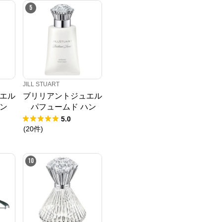
5
JILL STUART
エル
ブリリアントジュエル
ン
パフュームド ハン
ドクリーム
5.0
(
20
件
)
10