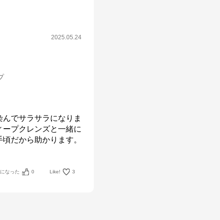
2025.05.24
プ
染んでサラサラになりま
ィープクレンズと一緒に
手頃だから助かります。
考になった
0
Like!
3