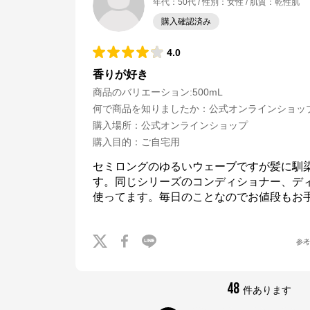
年代
：
50代
性別
：
女性
肌質
：
乾性肌
購入確認済み
4.0
香りが好き
商品のバリエーション:
500mL
何で商品を知りましたか
：
公式オンラインショッ
購入場所
：
公式オンラインショップ
購入目的
：
ご自宅用
セミロングのゆるいウェーブですが髪に馴
す。同じシリーズのコンディショナー、デ
使ってます。毎日のことなのでお値段もお
参
JILL STUART
48
件あります
公式ECサイト