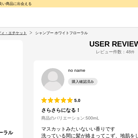
で良い商品に出会える
ディ・エチケット
シャンプー ホワイトフローラル
USER REVIE
レビュー件数：
48
件
no name
購入確認済み
5.0
さらさらになる！
商品のバリエーション:
500mL
マスカットみたいないい香りです

ーラル
洗っている間に髪が絡まってこず、地肌を