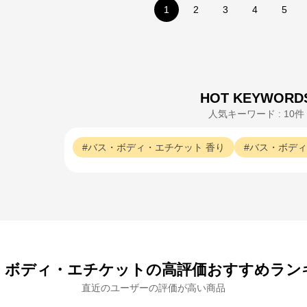
1
2
3
4
5
※外部サイトが開きます
JILL STUART
からのコメント
コーセーグループのオフィシャルWebサイトです。コーセーグループが展開
する商品情報をはじめ、キャンペーン情報や毎日の美活動に役立つ情報をお届
HOT KEYWORD
け。また、コーセー商品をご購入いただくことができます。
人気キーワード : 10件
バス・ボディ・エチケット
香り
バス・ボディ
・ボディ・エチケットの高評価おすすめラン
直近のユーザーの評価が高い商品