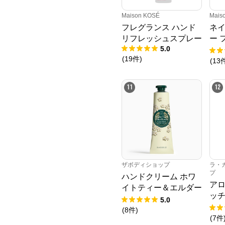
Maison KOSÉ
Mais
フレグランス ハンド
ネイ
リフレッシュスプレー
ー 
5.0
ソー
(
19
件
)
用＞
(
13
えボ
11
12
ザボディショップ
ラ・
プ
ハンドクリーム ホワ
アロ
イトティー＆エルダー
ッチ
フラワー
5.0
マス
(
8
件
)
ト
(
7
件