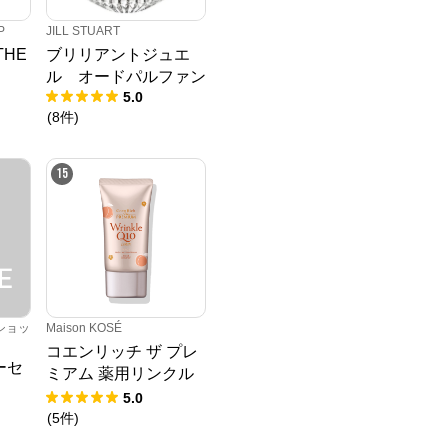
P
JILL STUART
THE
ブリリアントジュエ
ル オードパルファン
5.0
(
8
件
)
15
ショッ
Maison KOSÉ
コエンリッチ ザ プレ
ーセ
ミアム 薬用リンクル
ホワイト ハンドクリ
5.0
ーム 蜜桃の香り
(
5
件
)