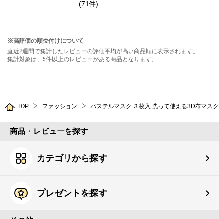
ー
(
71
件
)
※高評価の順位付けについて
直近2週間で集計したレビューの評価平均が高い商品順に表示されます。
集計対象は、5件以上のレビューがある商品となります。
TOP
ファッション
パステルマスク ３枚入 洗って使える3D布マスク
商品・レビューを探す
カテゴリから探す
プレゼントを探す