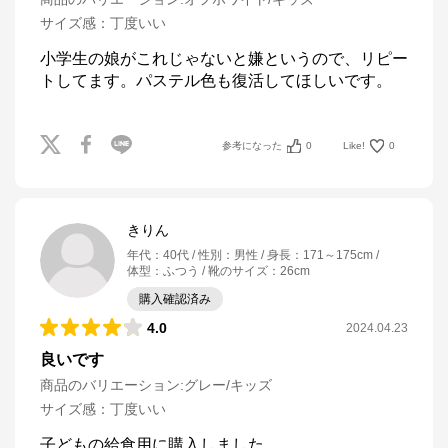
サイズ感
：
丁度いい
小学生の娘がこれじゃないと嫌というので、リピー
トしてます。パステル色も復活してほしいです。
参考になった
0
Like!
0
きりん
年代
：
40代
性別
：
男性
身長
：
171～175cm
体型
：
ふつう
靴のサイズ
：
26cm
購入確認済み
4.0
2024.04.23
良いです
商品のバリエーション:
グレー/キッズ
サイズ感
：
丁度いい
子どもの給食用に購入しました