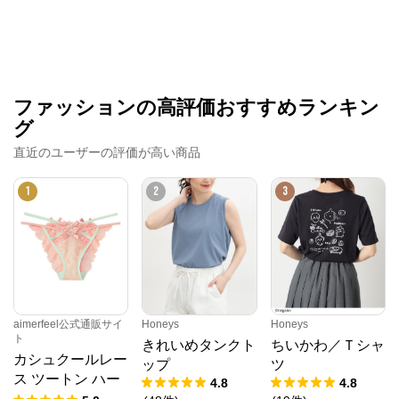
ファッションの高評価おすすめランキン
グ
直近のユーザーの評価が高い商品
1
2
3
クロスプラス オンラインストア
公式ECサイト
aimerfeel公式通販サイ
Honeys
Honeys
※外部サイトが開きます
ト
きれいめタンクト
ちいかわ／Ｔシャ
カシュクールレー
ップ
ツ
クロスプラス　オンラインストア
からのコメン
ス ツートン ハー
4.8
4.8
ト
フバックショーツ