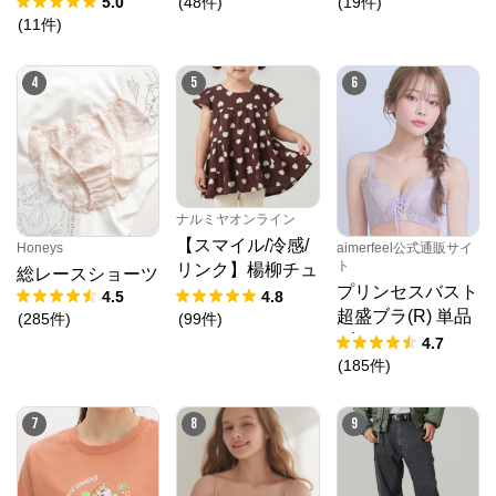
5.0
(
48
件
)
(
19
件
)
N.O.R.C (ノーク)、JUNKO SHIMADA (ジュンコシマ
(
11
件
)
ダ) 、ATSURO TAYAMA（アツロウ タヤマ）、

ALPHA CUBIC (アルファーキュービック)、DECOY 
(デコイ)、Petit Honfleur (プチオンフルール)、

4
5
6
DERMASHARE (ダーマシェア)など、20 代～ 40 代の
大人女子ブランドを中心に、多くの人気ブランドをラ
インナップ。

レディースファッションを中心に、ライフスタイルを
豊かにするオリジナルアイテムをご提案します。
ナルミヤオンライン
【スマイル/冷感/
Honeys
aimerfeel公式通販サイ
ト
リンク】楊柳チュ
総レースショーツ
プリンセスバスト
ニック
4.5
4.8
超盛ブラ(R) 単品
(
285
件
)
(
99
件
)
ブラジャー
4.7
(
185
件
)
7
8
9