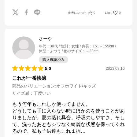
参考になった
0
Like!
0
さーや
年代
：
30代
性別
：
女性
身長
：
151～155cm
体型
：
ふつう
靴のサイズ
：
～23cm
購入確認済み
5.0
2023.09.16
これが一番快適
商品のバリエーション:
オフホワイト/キッズ
サイズ感
：
丁度いい
もう何年もこれしか使ってません。

どうしても手に入らない時にほかのを使うことがあ
りましたが、夏の蒸れ具合、呼吸のしやすさ、そし
て、洗ったあともシワなく綺麗な状態を保ってくれ
るので、私も子供達もこれ１択
…