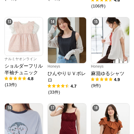
4.6
(
106
件
)
13
14
15
ナルミヤオンライン
ショルダーフリル
Honeys
Honeys
半袖チュニック
ひんやりＵＶボレ
麻混ゆるシャツ
4.8
4.9
ロ
(
13
件
)
(
9
件
)
4.7
(
33
件
)
16
17
18