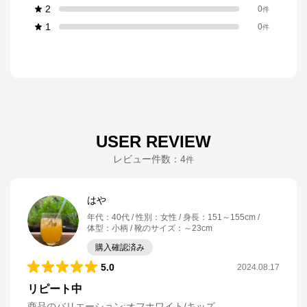
2
0
件
1
0
件
USER REVIEW
レビュー件数：
4
件
はや
年代
：
40代
性別
：
女性
身長
：
151～155cm
体型
：
小柄
靴のサイズ
：
～23cm
購入確認済み
5.0
2024.08.17
リピート中
商品のバリエーション:
オフホワイト/キッズ