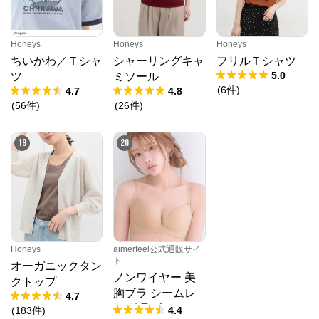
Honeys
Honeys
Honeys
ちいかわ／Ｔシャ
シャーリングキャ
フリルＴシャツ
5.0
ツ
ミソール
(
6
件
)
4.7
4.8
(
56
件
)
(
26
件
)
19
20
Honeys
aimerfeel公式通販サイ
ト
オーガニックタン
ノンワイヤー 美
クトップ
胸ブラ シームレ
4.7
ス 単品ブラジャ
(
183
件
)
4.4