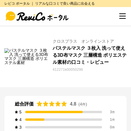
レビコ ポータル ｜ リアルな口コミで良い商品に出会える
クロスプラス オンラインストア
パステルマスク ３枚入 洗って使え
る3D布マスク 三層構造 ポリエステ
ル素材の口コミ・レビュー
412271k00050296
総合評価
4.8
(
4
)
件
5
3
件
4
1
件
3
0
件