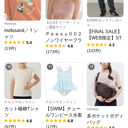
EDWINオンラインモー
【公式】ピーチ・ジョ
Honeys
ル
ン通販サイト
mofusand／Ｔシ
【FINAL SALE】
Ｐｅａｓｙ００２
ャツ
【WEB限定】ST
ノンワイヤーブラ
5.0
EPMARK ルーズ
4.3
4.6
(
13
件
)
ペインターパンツ
(
122
件
)
(
173
件
)
10
11
12
ナルミヤオンライン
ナルミヤオンライン
カット楊柳Tシャ
【SWIM】チュー
Honeys
ツ
ルワンピース水着
多ポケットボディ
4.8
4.8
バッグ
(
57
件
)
(
17
件
)