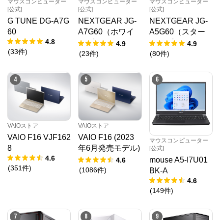
マウスコンピューター
マウスコンピューター
マウスコンピューター
[公式]
[公式]
[公式]
G TUNE DG-A7G
NEXTGEAR JG-
NEXTGEAR JG-
60
A7G60（ホワイ
A5G60（スター
4.8
ト5点セット）
ター5点セット）
4.9
4.9
(
33
件
)
(
23
件
)
(
80
件
)
4
5
6
VAIOストア
VAIOストア
VAIO F16 VJF162
VAIO F16 (2023
マウスコンピューター
8
年6月発売モデル)
[公式]
4.6
VJF1618
mouse A5-I7U01
4.6
(
351
件
)
(
1086
件
)
BK-A
4.6
(
149
件
)
7
8
9