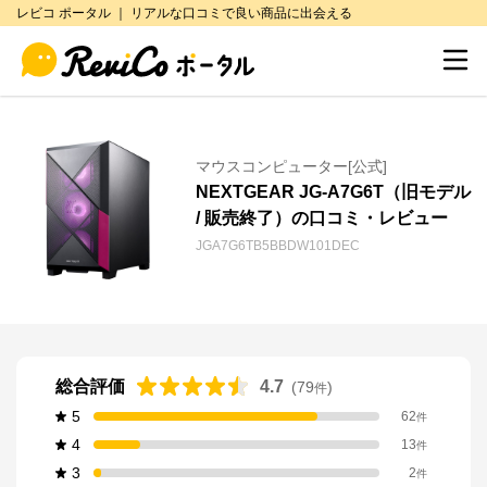
レビコ ポータル ｜ リアルな口コミで良い商品に出会える
マウスコンピューター[公式]
NEXTGEAR JG-A7G6T（旧モデル
/ 販売終了）の口コミ・レビュー
JGA7G6TB5BBDW101DEC
総合評価
4.7
(
79
)
件
5
62
件
4
13
件
3
2
件