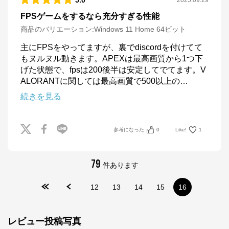
5.0
2025.09.29
FPSゲームをするなら充分すぎる性能
商品のバリエーション:
Windows 11 Home 64ビット
主にFPSをやってますが、裏でdiscordを付けてて
もヌルヌル動きます。APEXは最高画質から1つ下
げた状態で、fpsは200後半は安定してでてます。V
ALORANTに関しては最高画質で500以上の
…
続きを見る
参考になった
0
Like!
1
79
件あります
12
13
14
15
16
レビュー投稿写真