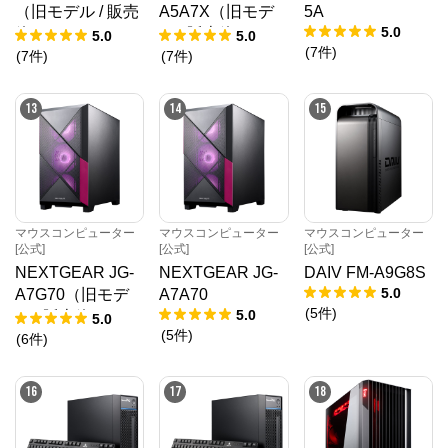
（旧モデル / 販売
A5A7X（旧モデ
5A
5.0
終了）
ル / 販売終了）
5.0
5.0
(
7
件
)
(
7
件
)
(
7
件
)
13
14
15
マウスコンピューター
マウスコンピューター
マウスコンピューター
[公式]
[公式]
[公式]
NEXTGEAR JG-
NEXTGEAR JG-
DAIV FM-A9G8S
5.0
A7G70（旧モデ
A7A70
(
5
件
)
5.0
ル / 販売終了）
5.0
(
5
件
)
(
6
件
)
16
17
18