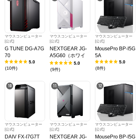
マウスコンピューター
マウスコンピューター
マウスコンピューター
[公式]
[公式]
[公式]
G TUNE DG-A7G
NEXTGEAR JG-
MousePro BP-I5G
70
A5G60（ホワイ
5A
5.0
5.0
ト）（旧モデル /
5.0
(
10
件
)
(
8
件
)
販売終了）
(
9
件
)
10
11
12
マウスコンピューター
マウスコンピューター
マウスコンピューター
[公式]
[公式]
[公式]
DAIV FX-I7G7T
NEXTGEAR JG-
MousePro BP-I5G