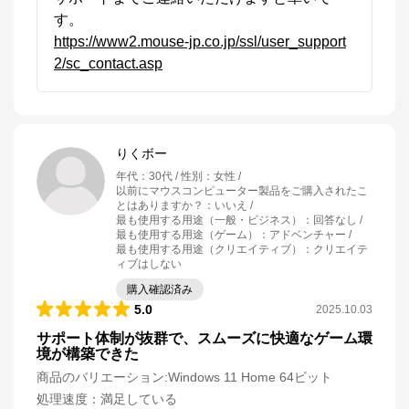
https://www2.mouse-jp.co.jp/ssl/user_support
2/sc_contact.asp
りくボー
年代
：
30代
性別
：
女性
以前にマウスコンピューター製品をご購入されたこ
とはありますか？
：
いいえ
最も使用する用途（一般・ビジネス）
：
回答なし
最も使用する用途（ゲーム）
：
アドベンチャー
最も使用する用途（クリエイティブ）
：
クリエイテ
ィブはしない
購入確認済み
5.0
2025.10.03
サポート体制が抜群で、スムーズに快適なゲーム環
境が構築できた
商品のバリエーション:
Windows 11 Home 64ビット
処理速度
：
満足している