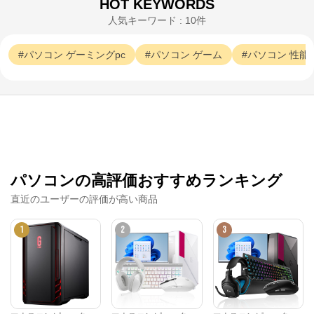
HOT KEYWORDS
マウスコンピューターは、お客様のご利用目的・ご予
人気キーワード : 10件
算に沿って、自由にカスタマイズしたBTO（Build To 
Order）パソコンをご提供する、国内生産のパソコン
メーカーです。

パソコン
ゲーミングpc
パソコン
ゲーム
パソコン
性能
当社パソコンには「3年間無償保証（一部製品を除
く）」「24時間×365日電話サポート」が標準で付帯、
休日や深夜でも専門国内スタッフが皆様をサポートい
たします。
パソコンの高評価おすすめランキング
直近のユーザーの評価が高い商品
1
2
3