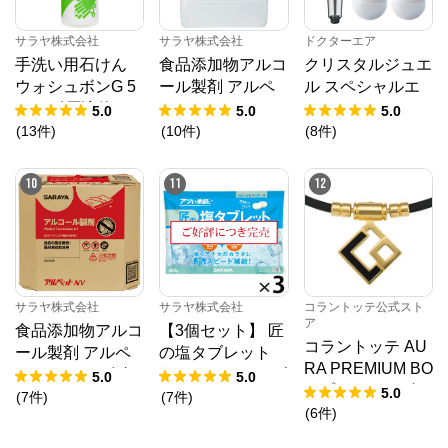
【業務用】お得な業務用商品、個人様もご購入可能

【医療従事者用】医療・福祉現場の“プロが使う商
サラヤ株式会社
サラヤ株式会社
ドクターエア
品”と”感染対策情報”

3種の店舗をご用意しております。
手洗い用石けん
食品添加物アルコ
クリスタルジュエ
ウォシュボンG 5
ール製剤 アルペ
ル スペシャルエ
0mL 〔原液使
ットHN 5L
ディション
5.0
5.0
5.0
用〕
(
13
件
)
(
10
件
)
(
8
件
)
10
11
12
サラヤ株式会社
サラヤ株式会社
コラントッテ公式スト
ア
食品添加物アルコ
【3個セット】 匠
コラントッテ AU
ール製剤 アルペ
の塩タブレット
RA PREMIUM BO
ットNV 10L 八角
うましゅわサイダ
5.0
5.0
X プレミアムゴー
5.0
B.I.B.
ー味 500g × 3
(
7
件
)
(
7
件
)
ルド
(
6
件
)