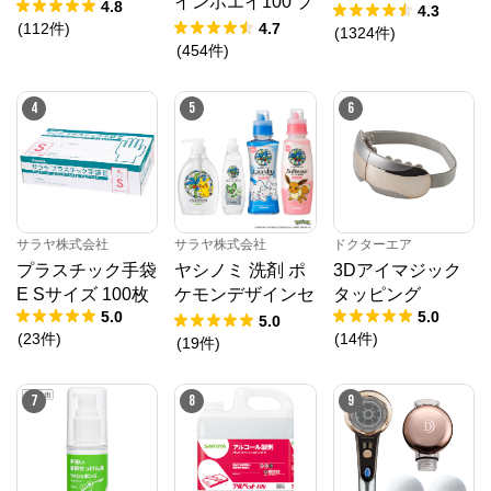
インホエイ100 プ
4.8
ライアルセット
4.3
レミアムチョコレ
(
112
件
)
4.7
【ゆうメール】
(
1324
件
)
ート風味 1,000g
(
454
件
)
【送料無料】
4
5
6
サラヤ株式会社
サラヤ株式会社
ドクターエア
サラヤ株式会社
プラスチック手袋
ヤシノミ 洗剤 ポ
3Dアイマジック
E Sサイズ 100枚
ケモンデザインセ
タッピング
公式ECサイト
5.0
5.0
ット
5.0
(
23
件
)
(
14
件
)
(
19
件
)
※外部サイトが開きます
7
8
9
サラヤ株式会社
からのコメント
SARAYAの公式通販サイトです。

【家庭用】スーパー、ドラッグストアで販売している
商品
