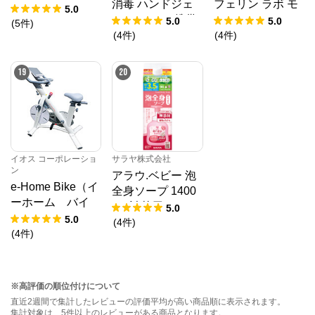
消毒 ハンドジェ
フェリン ラボ モ
5.0
ル VS 40mL 携帯
イストベールクリ
5.0
5.0
(
5
件
)
用 【指定医薬部
ア ソープ 100g
(
4
件
)
(
4
件
)
外品】
19
20
イオス コーポレーショ
サラヤ株式会社
ン
アラウ.ベビー 泡
e-Home Bike（イ
全身ソープ 1400
ーホーム バイ
mL 詰替用
5.0
ク）フィットネス
5.0
(
4
件
)
バイク ホワイ
(
4
件
)
ト 設置費用あり
※高評価の順位付けについて
直近2週間で集計したレビューの評価平均が高い商品順に表示されます。
集計対象は、5件以上のレビューがある商品となります。