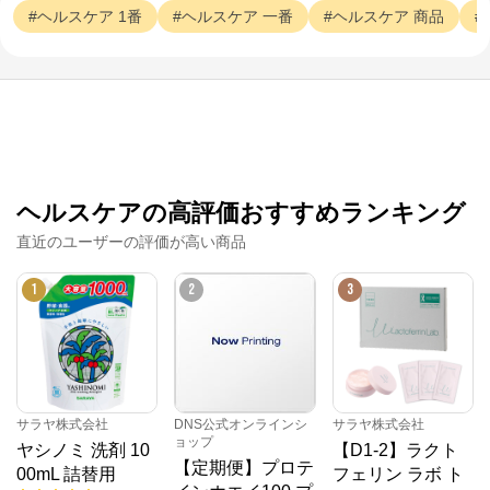
ヘルスケア
1番
ヘルスケア
一番
ヘルスケア
商品
ヘルスケアの高評価おすすめランキング
直近のユーザーの評価が高い商品
1
2
3
サラヤ株式会社
DNS公式オンラインシ
サラヤ株式会社
ョップ
ヤシノミ 洗剤 10
【D1-2】ラクト
【定期便】プロテ
00mL 詰替用
フェリン ラボ ト