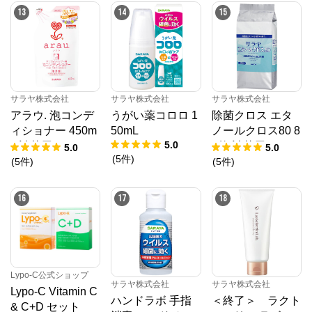
13
14
15
サラヤ株式会社
サラヤ株式会社
サラヤ株式会社
アラウ. 泡コンデ
うがい薬コロロ 1
除菌クロス エタ
ィショナー 450m
50mL
ノールクロス80 8
5.0
L 詰替用
0枚 詰替用
5.0
5.0
(
5
件
)
(
5
件
)
(
5
件
)
16
17
18
Lypo-C公式ショップ
サラヤ株式会社
サラヤ株式会社
Lypo-C Vitamin C
ハンドラボ 手指
＜終了＞ ラクト
& C+D セット