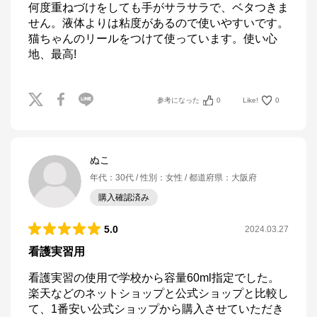
何度重ねづけをしても手がサラサラで、ベタつきま
せん。液体よりは粘度があるので使いやすいです。
猫ちゃんのリールをつけて使っています。使い心
地、最高!
参考になった
0
Like!
0
ぬこ
年代
：
30代
性別
：
女性
都道府県
：
大阪府
購入確認済み
5.0
2024.03.27
看護実習用
看護実習の使用で学校から容量60ml指定でした。
楽天などのネットショップと公式ショップと比較し
て、1番安い公式ショップから購入させていただき