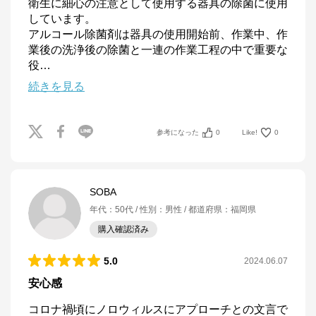
衛生に細心の注意として使用する器具の除菌に使用
しています。

アルコール除菌剤は器具の使用開始前、作業中、作
業後の洗浄後の除菌と一連の作業工程の中で重要な
役
…
続きを見る
参考になった
0
Like!
0
SOBA
年代
：
50代
性別
：
男性
都道府県
：
福岡県
購入確認済み
5.0
2024.06.07
安心感
コロナ禍頃にノロウィルスにアプローチとの文言で