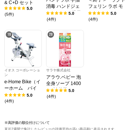
& C+D セット
消毒 ハンドジェ
フェリン ラボ モ
5.0
ル VS 40mL 携帯
イストベールクリ
5.0
5.0
(
5
件
)
用 【指定医薬部
ア ソープ 100g
(
4
件
)
(
4
件
)
外品】
19
20
イオス コーポレーショ
サラヤ株式会社
ン
アラウ.ベビー 泡
e-Home Bike（イ
全身ソープ 1400
ーホーム バイ
mL 詰替用
5.0
ク）フィットネス
5.0
(
4
件
)
バイク ホワイ
(
4
件
)
ト 設置費用あり
※高評価の順位付けについて
直近2週間で集計したレビューの評価平均が高い商品順に表示されます。