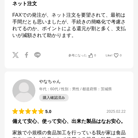
ネット注文
FAXでの発注が、ネット注文を要望されて、最初は
手間だとも思いましたが、手続きの簡略化で考慮さ
れてるのか、ポイントによる還元が割と多く、支払
いが減額されて助かります。
参考になった
0
Like!
0
やなちゃん
年代
：
60代
性別
：
男性
都道府県
：
茨城県
購入確認済み
5.0
2025.02.22
備えて安心、使って安心、出来た製品はなお安心。
家族で小規模の食品加工を行っている我が家は食品