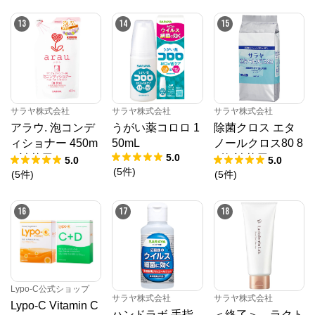
13
14
15
サラヤ株式会社
サラヤ株式会社
サラヤ株式会社
アラウ. 泡コンデ
うがい薬コロロ 1
除菌クロス エタ
ィショナー 450m
50mL
ノールクロス80 8
5.0
L 詰替用
0枚 詰替用
5.0
5.0
(
5
件
)
(
5
件
)
(
5
件
)
16
17
18
Lypo-C公式ショップ
サラヤ株式会社
サラヤ株式会社
Lypo-C Vitamin C
ハンドラボ 手指
＜終了＞ ラクト