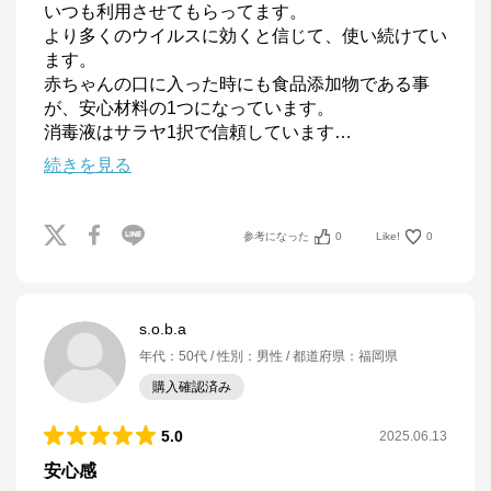
いつも利用させてもらってます。

より多くのウイルスに効くと信じて、使い続けてい
ます。

赤ちゃんの口に入った時にも食品添加物である事
が、安心材料の1つになっています。

消毒液はサラヤ1択で信頼しています
…
続きを見る
参考になった
0
Like!
0
s.o.b.a
年代
：
50代
性別
：
男性
都道府県
：
福岡県
購入確認済み
5.0
2025.06.13
安心感