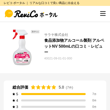
レビコ ポータル ｜ リアルな口コミで良い商品に出会える
サラヤ株式会社
食品添加物アルコール製剤 アルペ
ットNV 500mLの口コミ・レビュ
ー
40021-09-01-01-000
総合評価
5.0
(
7
)
件
5
7
件
4
0
件
3
0
件