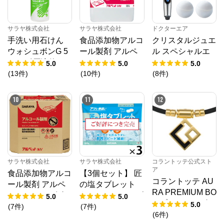
サラヤ株式会社
サラヤ株式会社
ドクターエア
手洗い用石けん
食品添加物アルコ
クリスタルジュエ
ウォシュボンG 5
ール製剤 アルペ
ル スペシャルエ
0mL 〔原液使
ットHN 5L
ディション
5.0
5.0
5.0
用〕
(
13
件
)
(
10
件
)
(
8
件
)
10
11
12
サラヤ株式会社
サラヤ株式会社
コラントッテ公式スト
ア
食品添加物アルコ
【3個セット】 匠
コラントッテ AU
ール製剤 アルペ
の塩タブレット
RA PREMIUM BO
ットNV 10L 八角
うましゅわサイダ
5.0
5.0
X プレミアムゴー
5.0
B.I.B.
ー味 500g × 3
(
7
件
)
(
7
件
)
ルド
(
6
件
)