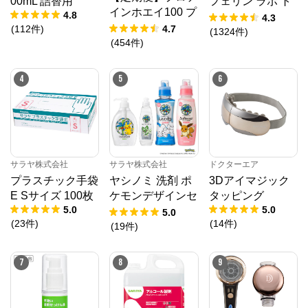
00mL 詰替用
フェリン ラボ ト
インホエイ100 プ
4.8
ライアルセット
4.3
レミアムチョコレ
(
112
件
)
4.7
【ゆうメール】
(
1324
件
)
ート風味 1,000g
(
454
件
)
【送料無料】
4
5
6
サラヤ株式会社
サラヤ株式会社
ドクターエア
プラスチック手袋
ヤシノミ 洗剤 ポ
3Dアイマジック
E Sサイズ 100枚
ケモンデザインセ
タッピング
5.0
5.0
ット
5.0
(
23
件
)
(
14
件
)
(
19
件
)
7
8
9