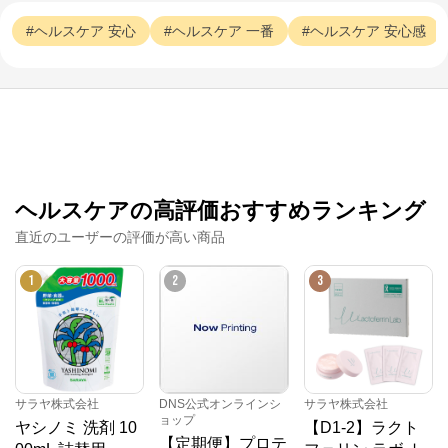
サラヤ株式会社
ヘルスケア
安心
ヘルスケア
一番
ヘルスケア
安心感
公式ECサイト
※外部サイトが開きます
サラヤ株式会社
からのコメント
SARAYAの公式通販サイトです。

ヘルスケアの高評価おすすめランキング
【家庭用】スーパー、ドラッグストアで販売している
商品

直近のユーザーの評価が高い商品
【業務用】お得な業務用商品、個人様もご購入可能

【医療従事者用】医療・福祉現場の“プロが使う商
品”と”感染対策情報”

1
2
3
3種の店舗をご用意しております。
サラヤ株式会社
DNS公式オンラインシ
サラヤ株式会社
ョップ
ヤシノミ 洗剤 10
【D1-2】ラクト
【定期便】プロテ