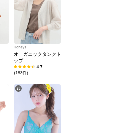
Honeys
オーガニックタンクト
ップ
4.7
(
183
件
)
20