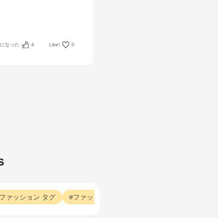
考になった
4
Like!
0
S
ファッション
タグ
ファッション
チャコールグレー
ファッシ