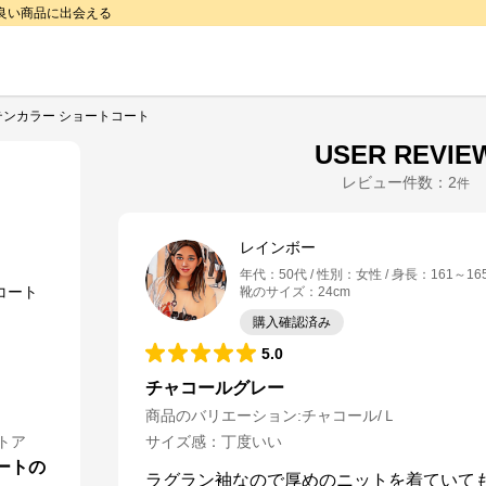
で良い商品に出会える
テンカラー ショートコート
USER REVIE
レビュー件数：
2
件
レインボー
年代
：
50代
性別
：
女性
身長
：
161～16
靴のサイズ
：
24cm
購入確認済み
5.0
チャコールグレー
商品のバリエーション:
チャコール/Ｌ
トア
サイズ感
：
丁度いい
ートの
ラグラン袖なので厚めのニットを着ていて