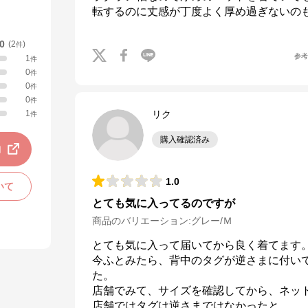
転するのに丈感が丁度よく厚め過ぎないの
.0
(
2
)
件
参
1
件
0
件
0
件
0
件
1
リク
件
購入確認済み
動
1.0
いて
とても気に入ってるのですが
商品のバリエーション:
グレー/Ｍ
とても気に入って届いてから良く着てます。
今ふとみたら、背中のタグが逆さまに付い
た。

店舗でみて、サイズを確認してから、ネッ
店舗ではタグは逆さまではなかったと
…