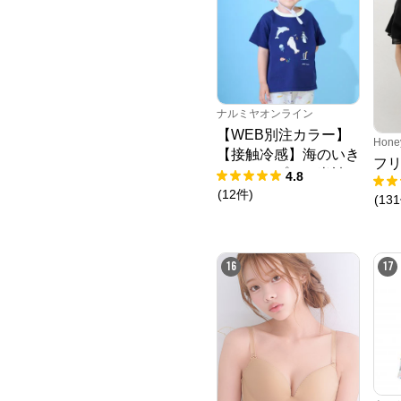
ナルミヤオンライン
【WEB別注カラー】
Hone
【接触冷感】海のいき
フ
ものアップリケ半袖T
4.8
シャツ
(
12
件
)
(
131
16
17