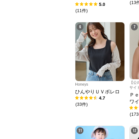
(
13
クショーツ
5.0
(
11
件
)
6
7
【公
Honeys
サイ
ひんやりＵＶボレロ
Ｐ
4.7
ワ
(
33
件
)
(
173
11
12