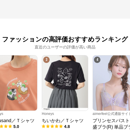
ファッションの高評価おすすめランキング
直近のユーザーの評価が高い商品
3
4
ys
Honeys
aimerfeel公式通販サイ
fusand／Ｔシャツ
ちいかわ／Ｔシャツ
プリンセスバスト
5.0
4.8
盛ブラ(R) 単品ブ