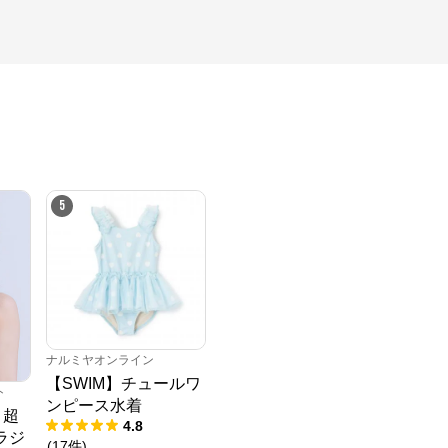
5
ナルミヤオンライン
【SWIM】チュールワ
ト
ンピース水着
 超
4.8
ラジ
(
17
件
)