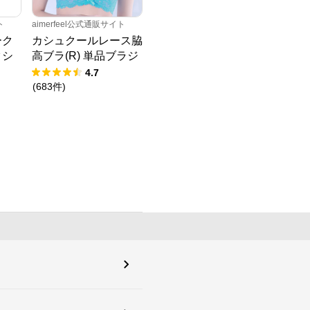
ト
aimerfeel公式通販サイト
ーク
カシュクールレース脇
クシ
高ブラ(R) 単品ブラジ
ャー
4.7
(
683
件
)