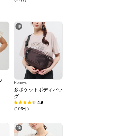
10
ツ
Honeys
多ポケットボディバッ
グ
4.6
(
106
件
)
15