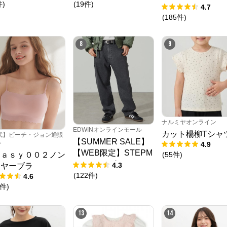
件
)
(
19
件
)
ャー
4.7
(
185
件
)
クロスプラス オンラインストア
8
9
公式ECサイト
※外部サイトが開きます
クロスプラス　オンラインストア
からのコメント
ナルミヤオンライン
N.O.R.C (ノーク)、JUNKO SHIMADA (ジュンコシマダ) 、ATSURO TAYAMA
EDWINオンラインモール
カット楊柳Tシャ
式】ピーチ・ジョン通販
（アツロウ タヤマ）、

【SUMMER SALE】
ト
ALPHA CUBIC (アルファーキュービック)、DECOY (デコイ)、Petit Honfleur 
4.9
(プチオンフルール)、

【WEB限定】STEPM
(
55
件
)
ｅａｓｙ００２ノン
DERMASHARE (ダーマシェア)など、20 代～ 40 代の大人女子ブランドを中
ARK ルーズペインタ
4.3
イヤーブラ
心に、多くの人気ブランドをラインナップ。

ーパンツ
(
122
件
)
レディースファッションを中心に、ライフスタイルを豊かにするオリジナルア
4.6
イテムをご提案します。
件
)
13
14