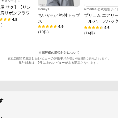
ミヤオンライン
屋 サク】【リン
Honeys
aimerfeel公式通販サイ
】肩リボンフラワー
ちいかわ／衿付トップ
プリュム エアリ
ャットワンピース
4.8
ス
ール ハーフバッ
件
)
4.9
ョーツ
4.6
(
10
件
)
(
14
件
)
※高評価の順位付けについて
直近2週間で集計したレビューの評価平均が高い商品順に表示されます。
集計対象は、5件以上のレビューがある商品となります。
す