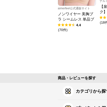
ナル
【泉
aimerfeel公式通販サイト
ク
ノンワイヤー 美胸ブ
キ
ラ シームレス 単品ブ
(
18
ラジャー
4.4
(
70
件
)
商品・レビューを探す
カテゴリから探