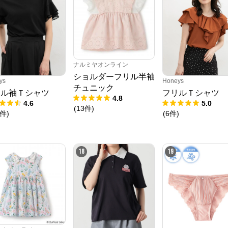
ナルミヤオンライン
ショルダーフリル半袖
ys
Honeys
チュニック
リル袖Ｔシャツ
フリルＴシャツ
4.8
4.6
5.0
(
13
件
)
件
)
(
6
件
)
18
19