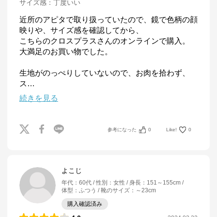
サイズ感
：
丁度いい
近所のアピタで取り扱っていたので、鏡で色柄の顔
映りや、サイズ感を確認してから、

こちらのクロスプラスさんのオンラインで購入。

大満足のお買い物でした。

生地がのっぺりしていないので、お肉を拾わず、
ス
…
続きを見る
参考になった
0
Like!
0
よこじ
年代
：
60代
性別
：
女性
身長
：
151～155cm
体型
：
ふつう
靴のサイズ
：
～23cm
購入確認済み