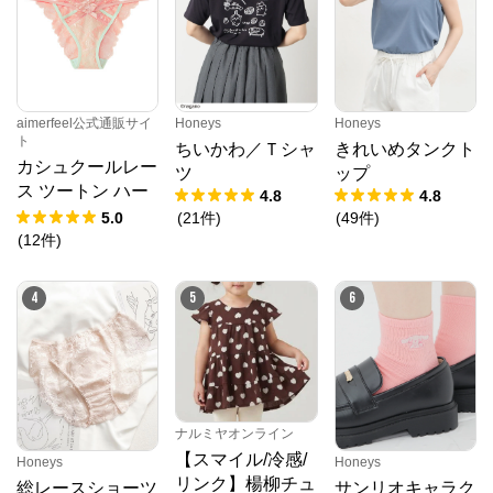
aimerfeel公式通販サイ
Honeys
Honeys
ト
ちいかわ／Ｔシャ
きれいめタンクト
カシュクールレー
クロスプラス オンラインストア
ツ
ップ
ス ツートン ハー
4.8
4.8
フバックショーツ
5.0
(
21
件
)
(
49
件
)
公式ECサイト
(
12
件
)
※外部サイトが開きます
4
5
6
クロスプラス　オンラインストア
からのコメン
ト
N.O.R.C (ノーク)、JUNKO SHIMADA (ジュンコシマ
ダ) 、ATSURO TAYAMA（アツロウ タヤマ）、

ALPHA CUBIC (アルファーキュービック)、DECOY 
(デコイ)、Petit Honfleur (プチオンフルール)、

ナルミヤオンライン
DERMASHARE (ダーマシェア)など、20 代～ 40 代の
【スマイル/冷感/
Honeys
Honeys
大人女子ブランドを中心に、多くの人気ブランドをラ
リンク】楊柳チュ
インナップ。

総レースショーツ
サンリオキャラク