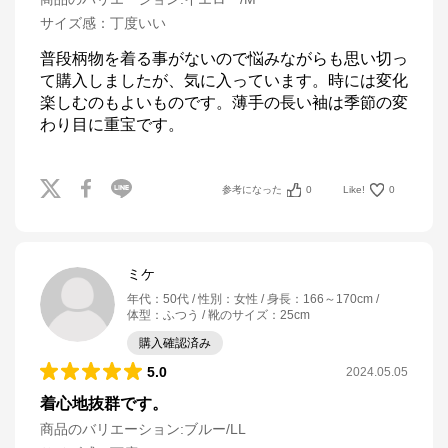
サイズ感
：
丁度いい
普段柄物を着る事がないので悩みながらも思い切っ
て購入しましたが、気に入っています。時には変化
楽しむのもよいものです。薄手の長い袖は季節の変
わり目に重宝です。
参考になった
0
Like!
0
ミケ
年代
：
50代
性別
：
女性
身長
：
166～170cm
体型
：
ふつう
靴のサイズ
：
25cm
購入確認済み
5.0
2024.05.05
着心地抜群です。
商品のバリエーション:
ブルー/LL