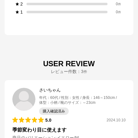
2
0
件
1
0
件
USER REVIEW
レビュー件数：
3
件
さいちゃん
年代
：
60代
性別
：
女性
身長
：
146～150cm
体型
：
小柄
靴のサイズ
：
～23cm
購入確認済み
5.0
2024.10.10
季節変わり目に使えます
商品のバリエーション:
イエロー/M