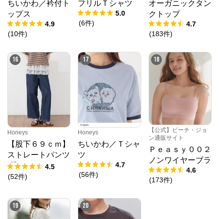
ちいかわ／衿付ト
フリルＴシャツ
オーガニックタン
5.0
ップス
クトップ
(
6
件
)
4.9
4.7
(
10
件
)
(
183
件
)
16
17
18
【公式】ピーチ・ジョ
Honeys
Honeys
ン通販サイト
【股下６９ｃｍ】
ちいかわ／Ｔシャ
Ｐｅａｓｙ００２
ストレートパンツ
ツ
ノンワイヤーブラ
4.7
(股下60/63/66/69/
4.5
4.6
(
56
件
)
72cm展開)
(
52
件
)
(
173
件
)
19
20