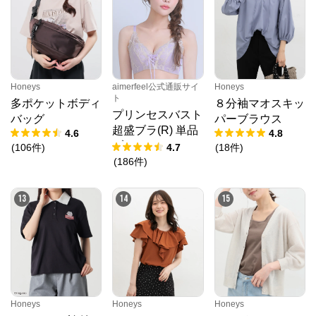
Honeys
aimerfeel公式通販サイ
Honeys
ト
多ポケットボディ
８分袖マオスキッ
プリンセスバスト
バッグ
パーブラウス
超盛ブラ(R) 単品
4.6
4.8
ブラジャー
(
106
件
)
4.7
(
18
件
)
(
186
件
)
13
14
15
Honeys
Honeys
Honeys