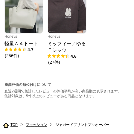
Honeys
Honeys
軽量Ａ４トート
ミッフィー／ゆる
4.7
Ｔシャツ
(
256
件
)
4.6
(
27
件
)
※高評価の順位付けについて
直近2週間で集計したレビューの評価平均が高い商品順に表示されます。
集計対象は、5件以上のレビューがある商品となります。
TOP
ファッション
ジャガードプリントプルオーバー