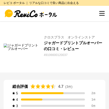
レビコ ポータル ｜ リアルな口コミで良い商品に出会える
クロスプラス オンラインストア
ジャガードプリントプルオーバー
の口コミ・レビュー
49106600120037
総合評価
4.7
(
3
)
件
5
2
件
4
1
件
3
0
件