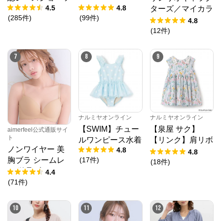
レディースファッションを中心に、ライフスタイルを
ニック
4.5
4.8
ターズ／マイカラ
豊かにするオリジナルアイテムをご提案します。
(
285
件
)
(
99
件
)
ーソックス
4.8
(
12
件
)
7
8
9
ナルミヤオンライン
ナルミヤオンライン
【SWIM】チュー
【泉屋 サク】
aimerfeel公式通販サイ
ト
ルワンピース水着
【リンク】肩リボ
ノンワイヤー 美
4.8
ンフラワーキャッ
4.8
(
17
件
)
胸ブラ シームレ
トワンピース
(
18
件
)
ス 単品ブラジャ
4.4
ー
(
71
件
)
10
11
12