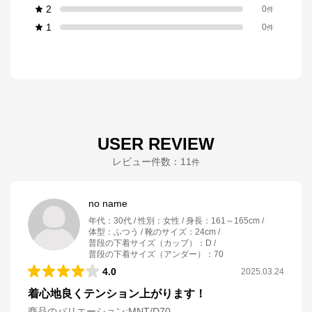
2
0
件
1
0
件
USER REVIEW
レビュー件数：
11
件
no name
年代
：
30代
性別
：
女性
身長
：
161～165cm
体型
：
ふつう
靴のサイズ
：
24cm
普段の下着サイズ（カップ）
：
D
普段の下着サイズ（アンダー）
：
70
4.0
2025.03.24
着心地良くテンション上がります！
商品のバリエーション:
MNT/D70