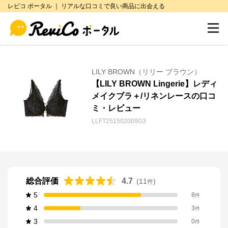
レビコ ポータル ｜ リアルな口コミで良い商品に出会える
LILY BROWN（リリー ブラウン）
【LILY BROWN Lingerie】レディ
メイクブラ＋/リネンレースの口コ
ミ・レビュー
LLFT251502009G3
総合評価
4.7
(
11
)
件
5
8
件
4
3
件
3
0
件