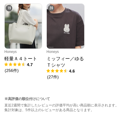
19
20
Honeys
Honeys
軽量Ａ４トート
ミッフィー／ゆる
4.7
Ｔシャツ
(
256
件
)
4.6
(
27
件
)
※高評価の順位付けについて
直近2週間で集計したレビューの評価平均が高い商品順に表示されます。
集計対象は、5件以上のレビューがある商品となります。