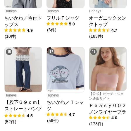
Honeys
Honeys
Honeys
ちいかわ／衿付ト
フリルＴシャツ
オーガニックタン
5.0
ップス
クトップ
(
6
件
)
4.9
4.7
(
10
件
)
(
183
件
)
16
17
18
【公式】ピーチ・ジョ
Honeys
Honeys
ン通販サイト
【股下６９ｃｍ】
ちいかわ／Ｔシャ
Ｐｅａｓｙ００２
ストレートパンツ
ツ
ノンワイヤーブラ
4.7
(股下60/63/66/69/
4.5
4.6
(
56
件
)
72cm展開)
(
52
件
)
(
173
件
)