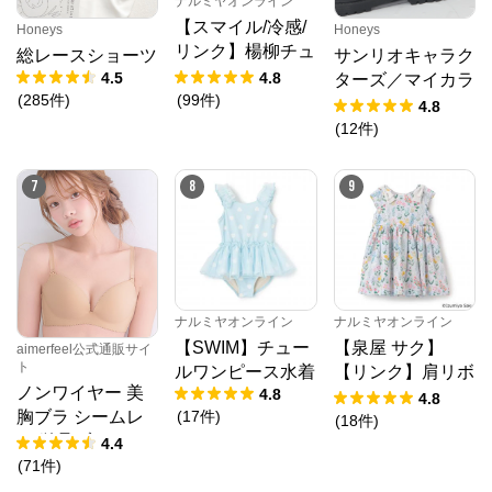
ナルミヤオンライン
【スマイル/冷感/
Honeys
Honeys
リンク】楊柳チュ
総レースショーツ
サンリオキャラク
ニック
4.5
4.8
ターズ／マイカラ
(
285
件
)
(
99
件
)
ーソックス
4.8
(
12
件
)
7
8
9
LILY BROWN（リリー ブラウン）
ナルミヤオンライン
ナルミヤオンライン
【SWIM】チュー
【泉屋 サク】
aimerfeel公式通販サイ
ト
ルワンピース水着
【リンク】肩リボ
公式ECサイト
ノンワイヤー 美
4.8
ンフラワーキャッ
4.8
(
17
件
)
胸ブラ シームレ
トワンピース
(
18
件
)
※外部サイトが開きます
ス 単品ブラジャ
4.4
ー
(
71
件
)