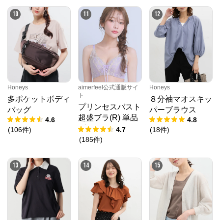
10
11
12
Honeys
aimerfeel公式通販サイ
Honeys
ト
多ポケットボディ
８分袖マオスキッ
プリンセスバスト
バッグ
パーブラウス
超盛ブラ(R) 単品
4.6
4.8
ブラジャー
(
106
件
)
4.7
(
18
件
)
(
185
件
)
13
14
15