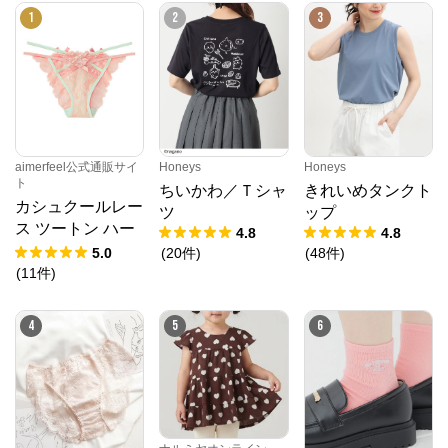
1
2
3
aimerfeel公式通販サイ
Honeys
Honeys
ト
ちいかわ／Ｔシャ
きれいめタンクト
カシュクールレー
ツ
ップ
ス ツートン ハー
4.8
4.8
フバックショーツ
5.0
(
20
件
)
(
48
件
)
(
11
件
)
4
5
6