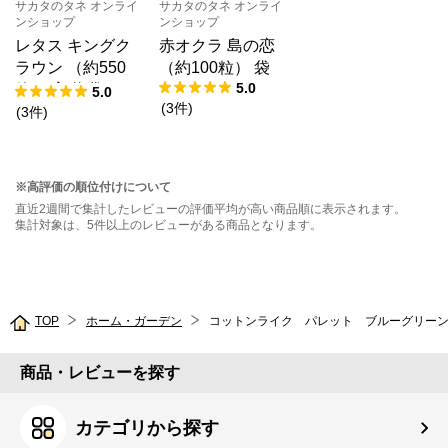
サカタのタネ オンライ
サカタのタネ オンライ
ンショップ
ンショップ
レタス キングク
赤オクラ 島の恋
ラウン （約550
（約100粒） 袋
5.0
粒） 実咲 袋
5.0
(
3
件
)
(
3
件
)
※高評価の順位付けについて
直近2週間で集計したレビューの評価平均が高い商品順に表示されます。
集計対象は、5件以上のレビューがある商品となります。
TOP
ホーム・ガーデン
コットンライク パレット ブルーグリーン
商品・レビューを探す
カテゴリから探す