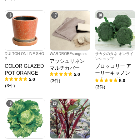
～400㎝ 丈141
～180㎝
16
17
18
DULTON ONLINE SHO
WARDROBEsangetsu
サカタのタネ オンライ
P
ンショップ
アッシュリネン
COLOR GLAZED
ブロッコリー ア
マルチカバー
POT ORANGE
ーリーキャノン
5.0
5.0
（約2000粒） 大
(
3
件
)
5.0
(
3
件
)
袋
(
3
件
)
19
20