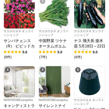
1
2
3
サカタのタネ オンライ
サカタのタネ オンライ
サカタのタネ オンライ
ンショップ
ンショップ
ンショップ
サンパチェンス
中国野菜 ツケナ
ナス 飛天長 接木
（R） ビビッドカ
オータムポエム
苗 5月18日～22日
ラー 3種セット 4
（約19000粒） 1
発送予定 6ポット
5.0
5.0
5.0
月6日～10日発送
dL 袋
1組
(
8
件
)
(
7
件
)
(
6
件
)
予定 6株（3種×2
株）1組
4
5
6
WARDROBEsangetsu
WARDROBEsangetsu
サカタのタネ オンライ
ンショップ
キャンディストラ
サイレントナイ