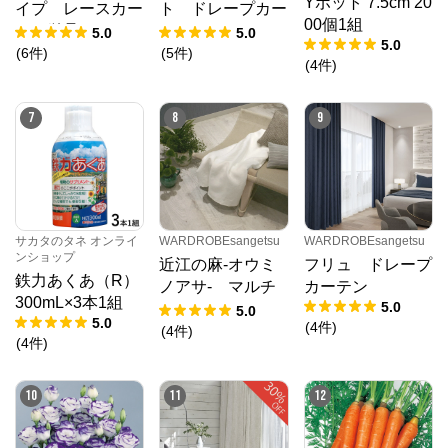
Yポット 7.5cm 20
イプ レースカー
ト ドレープカー
00個1組
テン単品
テン
5.0
5.0
5.0
(
6
件
)
(
5
件
)
(
4
件
)
7
8
9
サカタのタネ オンライ
WARDROBEsangetsu
WARDROBEsangetsu
ンショップ
近江の麻-オウミ
フリュ ドレープ
鉄力あくあ（R）
ノアサ- マルチ
カーテン
300mL×3本1組
5.0
カバー
5.0
5.0
(
4
件
)
(
4
件
)
(
4
件
)
WARDROBEsangetsu
公式ECサイト
10
11
12
※外部サイトが開きます