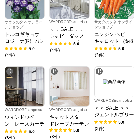
WARDROBEsangetsu
からのコメント
インテリア内装材販売会社のサンゲツグループがWEB
サカタのタネ オンライ
WARDROBEsangetsu
サカタのタネ オンライ
限定で運営するオーダーカーテンの公式オンラインシ
ンショップ
ンショップ
＜＜ SALE ＞＞
ョップです。上質で洗練されたデザイン、天然素材の
トルコギキョウ
ニンジン ベビー
シャビーダマス
オーダーカーテンのほか、お部屋をおしゃれに彩るイ
ロジーナ(R) ブル
キャロット （約8
ンテリアアイテムと出会えます。ワードローブから服
ク ドレープカー
5.0
を選ぶように、季節や気分でスタイルやアイテムを組
ーピコティー (ve
00粒） 実咲 袋
5.0
5.0
テン
(
4
件
)
み合わせる楽しさを、たくさんの方に伝えたいという
r.2) （PS約35
(
4
件
)
(
3
件
)
想いで商品をお届けしています。
粒） 袋
13
14
15
WARDROBEsangetsu
＜＜ SALE ＞＞
WARDROBEsangetsu
WARDROBEsangetsu
ジェントルブリー
ウィンドウペー
キャットスター
ズ チョコ／レー
5.0
ン レースカーテ
ドレープカーテン
スカーテンライト
(
3
件
)
5.0
ン
5.0
ウェーブ 幅301
(
3
件
)
(
3
件
)