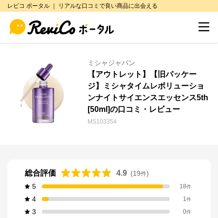
レビコ ポータル ｜ リアルな口コミで良い商品に出会える
ミシャジャパン
【アウトレット】【旧パッケー
ジ】ミシャタイムレボリューショ
ンナイトサイエンスエッセンス5th
[50ml]の口コミ・レビュー
MS103354
総合評価
4.9
(
19
)
件
5
18
件
4
1
件
3
0
件