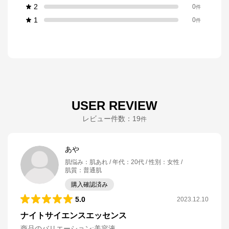
2
0
件
1
0
件
USER REVIEW
レビュー件数：
19
件
あや
肌悩み
：
肌あれ
年代
：
20代
性別
：
女性
肌質
：
普通肌
購入確認済み
5.0
2023.12.10
ナイトサイエンスエッセンス
商品のバリエーション:
美容液