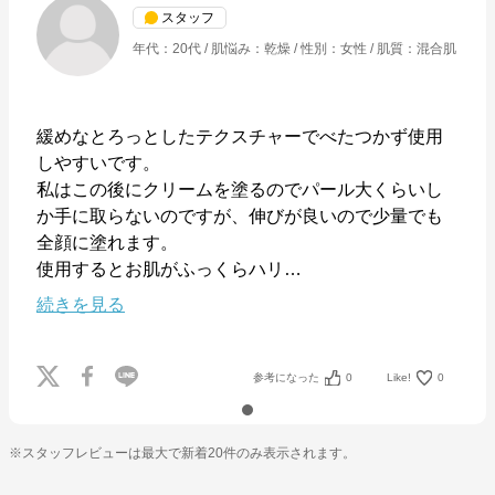
スタッフ
年代
：
20代
肌悩み
：
乾燥
性別
：
女性
肌質
：
混合肌
緩めなとろっとしたテクスチャーでべたつかず使用
しやすいです。

私はこの後にクリームを塗るのでパール大くらいし
か手に取らないのですが、伸びが良いので少量でも
ミシャジャパン
全顔に塗れます。

使用するとお肌がふっくらハリ
…
公式ECサイト
続きを見る
※外部サイトが開きます
参考になった
0
Like!
0
ミシャジャパン
からのコメント
MISSHA JAPAN公式オンラインショップ

韓国コスメ「ミシャ」「アピュー」「チョゴンジン」
の日本公式サイトです。
※スタッフレビューは最大で新着20件のみ表示されます。