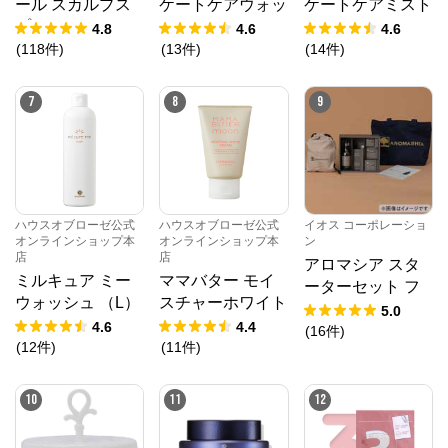
ール スカルプス
ケートケアウォッ
ケートケアミスト
プレー 100g
シュ 90mL （レ
リフレッシュ 3
4.8
4.6
4.6
フィル）
0mL
(
118
件
)
(
13
件
)
(
14
件
)
7
8
9
ハウスオブローゼ公式
ハウスオブローゼ公式
イオス コーポレーショ
オンラインショップ本
オンラインショップ本
ン
店
店
アロマシア スタ
ミルキュア ミー
ママバター モイ
ーターセット フ
ウォッシュ （L）
スチャーホワイト
ルラインセット A
5.0
375mL
クリーム 40g
4.6
4.4
Cシリーズ7種 ト
(
16
件
)
(
12
件
)
(
11
件
)
ートバッグ ラッ
ピングバッグ パ
ンフレット
10
11
12