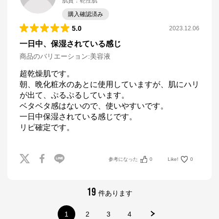
肌質
：
乾性肌
購入確認済み
5.0
2023.12.06
一日中、保湿されている感じ
商品のバリエーション:
美容液
超乾燥肌です。

朝、晩化粧水のあとに使用していますが、肌にハリ
が出て、ぷるぷるしています。

ベタベタ感はないので、使いやすいです。

一日中保湿されている感じです。

リピ確定です。
参考になった
0
Like!
0
19
件あります
1
2
3
4