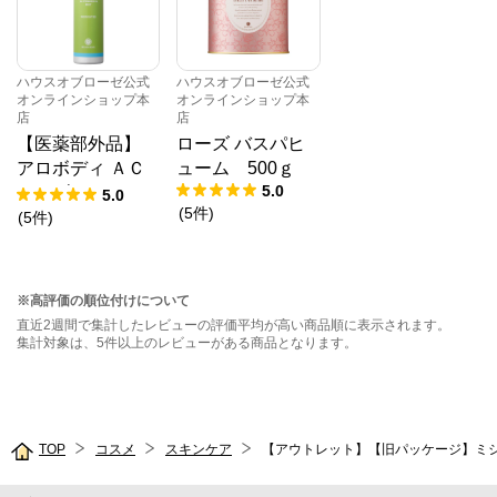
ハウスオブローゼ公式
ハウスオブローゼ公式
オンラインショップ本
オンラインショップ本
店
店
【医薬部外品】
ローズ バスパヒ
アロボディ ＡＣ
ューム 500ｇ
5.0
パウダーイン ミ
5.0
(
5
件
)
スト 150g
(
5
件
)
※高評価の順位付けについて
直近2週間で集計したレビューの評価平均が高い商品順に表示されます。
集計対象は、5件以上のレビューがある商品となります。
TOP
コスメ
スキンケア