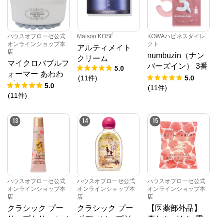
ハウスオブローゼ公式
Maison KOSÉ
KOWAハピネスダイレ
オンラインショップ本
クト
アルティメイト
店
numbuzin（ナン
クリーム
マイクロバブルフ
バーズイン） 3番
5.0
ォーマー あわわ
すべすべキメケア
(
11
件
)
5.0
プレシャス ホワ
5.0
シートマスク
(
11
件
)
イト
(
11
件
)
13
14
15
ハウスオブローゼ公式
ハウスオブローゼ公式
ハウスオブローゼ公式
オンラインショップ本
オンラインショップ本
オンラインショップ本
店
店
店
クラシック プー
クラシック プー
【医薬部外品】