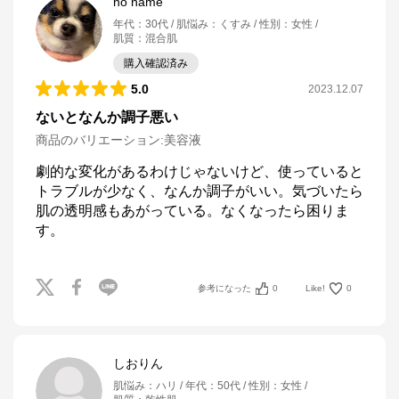
no name
年代
：
30代
肌悩み
：
くすみ
性別
：
女性
肌質
：
混合肌
購入確認済み
5.0
2023.12.07
ないとなんか調子悪い
商品のバリエーション:
美容液
劇的な変化があるわけじゃないけど、使っていると
トラブルが少なく、なんか調子がいい。気づいたら
肌の透明感もあがっている。なくなったら困りま
す。
参考になった
0
Like!
0
しおりん
肌悩み
：
ハリ
年代
：
50代
性別
：
女性