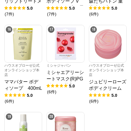
リップトリートメ
ボディソープ V
森たちバトン 重
ント GE（グレー
（すみれと赤い果
炭酸タブレット
5.0
5.0
5.0
プフルーツ＆ユー
実の香り） 200
りんごの香り
(
7
件
)
(
7
件
)
(
6
件
)
カリの香り） 7.
mL
〔チャーリータブ
5g
レット〕 40g
16
17
18
ハウスオブローゼ公式
ミシャジャパン
ハウスオブローゼ公式
オンラインショップ本
オンラインショップ本
ミシャエアリーシ
店
店
ートマスク(R)PG
ママバター ボデ
ジュビリーローズ
ザクロ[1枚入り/1
5.0
ィソープ 400mL
ボディクリーム
9ml]ampouletype
(
6
件
)
（レフィル）
130g
5.0
5.0
(
6
件
)
(
6
件
)
19
20