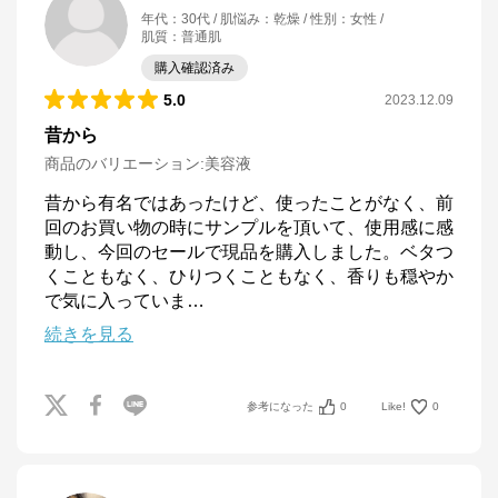
年代
：
30代
肌悩み
：
乾燥
性別
：
女性
肌質
：
普通肌
購入確認済み
5.0
2023.12.09
昔から
商品のバリエーション:
美容液
昔から有名ではあったけど、使ったことがなく、前
回のお買い物の時にサンプルを頂いて、使用感に感
動し、今回のセールで現品を購入しました。ベタつ
くこともなく、ひりつくこともなく、香りも穏やか
で気に入っていま
…
続きを見る
参考になった
0
Like!
0