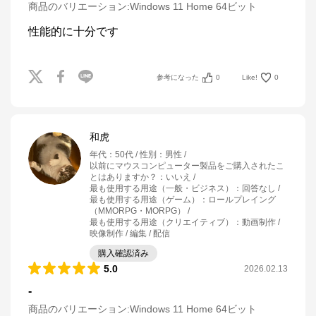
商品のバリエーション:
Windows 11 Home 64ビット
性能的に十分です
参考になった
0
Like!
0
和虎
年代
：
50代
性別
：
男性
以前にマウスコンピューター製品をご購入されたこ
とはありますか？
：
いいえ
最も使用する用途（一般・ビジネス）
：
回答なし
最も使用する用途（ゲーム）
：
ロールプレイング
（MMORPG・MORPG）
最も使用する用途（クリエイティブ）
：
動画制作 /
映像制作 / 編集 / 配信
購入確認済み
5.0
2026.02.13
-
商品のバリエーション:
Windows 11 Home 64ビット