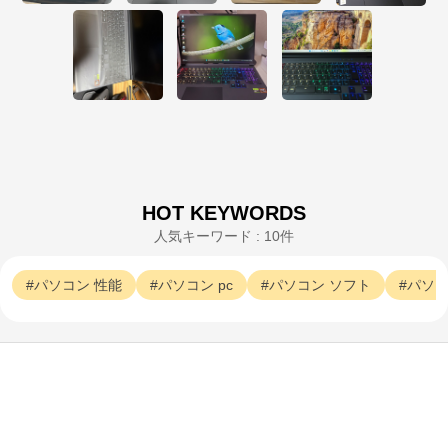
たします。
HOT KEYWORDS
人気キーワード : 10件
パソコン
性能
パソコン
pc
パソコン
ソフト
パソ