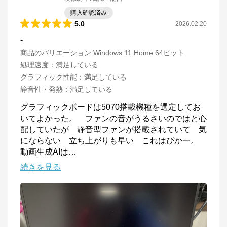
購入確認済み
5.0
2026.02.20
-
商品のバリエーション:
Windows 11 Home 64ビット
処理速度
：
満足している
グラフィック性能
：
満足している
静音性・発熱
：
満足している
グラフィックボードは5070搭載機種を選定してお
いてよかった。　ファンの音がうるさいのではと心
配していたが　静音型ファンが搭載されていて　気
にならない　立ち上がりも早い　これはぴか一。　
動画生成AIは
…
続きを見る