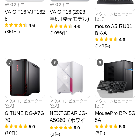
VAIOストア
VAIOストア
VAIO F16 VJF162
VAIO F16 (2023
マウスコンピューター
8
年6月発売モデル)
[公式]
4.6
VJF1618
mouse A5-I7U01
4.6
(
351
件
)
(
1086
件
)
BK-A
4.6
(
149
件
)
7
8
9
マウスコンピューター
マウスコンピューター
マウスコンピューター
[公式]
[公式]
[公式]
G TUNE DG-A7G
NEXTGEAR JG-
MousePro BP-I5G
70
A5G60（ホワイ
5A
5.0
5.0
ト）（旧モデル /
5.0
(
10
件
)
(
8
件
)
販売終了）
(
9
件
)