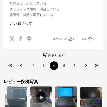
処理速度
：
満足している
グラフィック性能
：
満足している
静音性・発熱
：
満足している
いい感じっす‼️
参考になった
0
Like!
0
マウスコンピューター[公式]
公式ECサイト
47
件あります
※外部サイトが開きます
2
3
4
5
6
マウスコンピューター[公式]
からのコメント
レビュー投稿写真
マウスコンピューターは、お客様のご利用目的・ご予
算に沿って、自由にカスタマイズしたBTO（Build To 
Order）パソコンをご提供する、国内生産のパソコン
メーカーです。

当社パソコンには「3年間無償保証（一部製品を除
く）」「24時間×365日電話サポート」が標準で付帯、
休日や深夜でも専門国内スタッフが皆様をサポートい