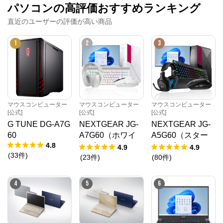
パソコンの高評価おすすめランキング
直近のユーザーの評価が高い商品
1
2
3
マウスコンピューター
マウスコンピューター
マウスコンピューター
[公式]
[公式]
[公式]
G TUNE DG-A7G
NEXTGEAR JG-
NEXTGEAR JG-
60
A7G60（ホワイ
A5G60（スター
4.8
ト5点セット）
ター5点セット）
4.9
4.9
(
33
件
)
(
23
件
)
(
80
件
)
4
5
6