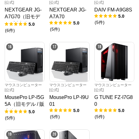
[公式]
[公式]
[公式]
NEXTGEAR JG-
NEXTGEAR JG-
DAIV FM-A9G8S
5.0
A7G70（旧モデ
A7A70
(
5
件
)
5.0
ル / 販売終了）
5.0
(
5
件
)
(
6
件
)
16
17
18
マウスコンピューター
マウスコンピューター
マウスコンピューター
[公式]
[公式]
[公式]
MousePro LP-I5G
MousePro LP-I9U
G TUNE FZ-I7G8
5A（旧モデル / 販
01
0
5.0
5.0
売終了）
5.0
(
5
件
)
(
5
件
)
(
5
件
)
19
20