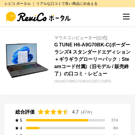
レビコ ポータル ｜ リアルな口コミで良い商品に出会える
マウスコンピューター[公式]
G TUNE H6-A9G70BK-C(ボーダー
ランズ4 スタンダードエディション
＋ギラギラグローリーパック：Ste
amコード付属)（旧モデル / 販売終
了）の口コミ・レビュー
H6A9G70BKCFDW101DECCMPG
総合評価
4.7
(
47
)
件
5
37
件
4
8
件