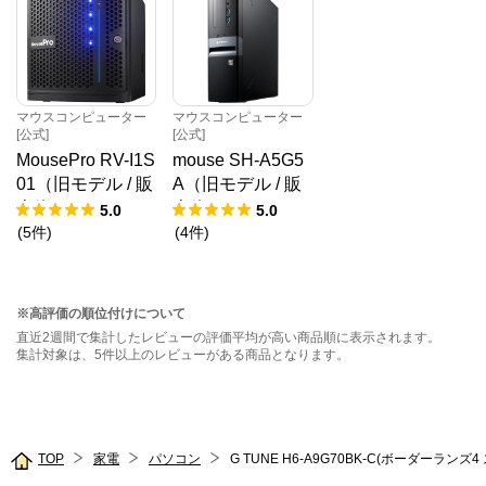
マウスコンピューター
マウスコンピューター
[公式]
[公式]
MousePro RV-I1S
mouse SH-A5G5
01（旧モデル / 販
A（旧モデル / 販
売終了）
売終了）
5.0
5.0
(
5
件
)
(
4
件
)
※高評価の順位付けについて
直近2週間で集計したレビューの評価平均が高い商品順に表示されます。
集計対象は、5件以上のレビューがある商品となります。
TOP
家電
パソコン