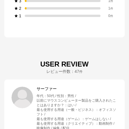
3
1
件
2
1
件
1
0
件
USER REVIEW
レビュー件数：
47
件
サーファー
年代
：
50代
性別
：
男性
以前にマウスコンピューター製品をご購入されたこ
とはありますか？
：
はい
最も使用する用途（一般・ビジネス）
：
オフィスソ
フト
最も使用する用途（ゲーム）
：
ゲームはしない
最も使用する用途（クリエイティブ）
：
動画制作 /
映像制作 / 編集 / 配信