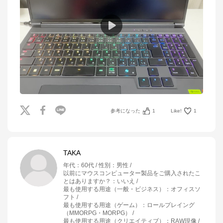
参考になった
1
Like!
1
TAKA
年代
：
60代
性別
：
男性
以前にマウスコンピューター製品をご購入されたこ
とはありますか？
：
いいえ
最も使用する用途（一般・ビジネス）
：
オフィスソ
フト
最も使用する用途（ゲーム）
：
ロールプレイング
（MMORPG・MORPG）
最も使用する用途（クリエイティブ）
：
RAW現像 /