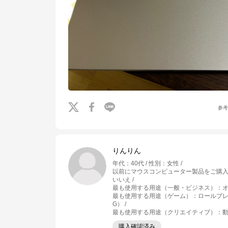
参
りんりん
年代
：
40代
性別
：
女性
以前にマウスコンピューター製品をご購
いいえ
最も使用する用途（一般・ビジネス）
：
最も使用する用途（ゲーム）
：
ロールプレ
G）
最も使用する用途（クリエイティブ）
：
動
購入確認済み