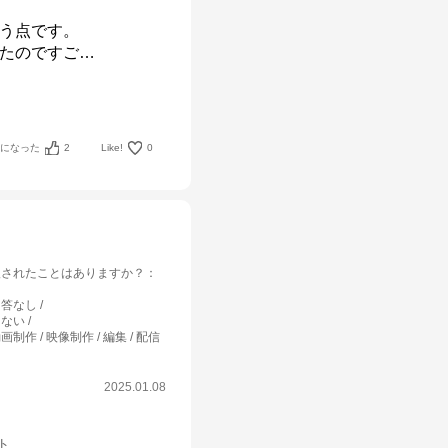
う点です。

いたのですご
…
考になった
2
Like!
0
入されたことはありますか？
：
回答なし
しない
画制作 / 映像制作 / 編集 / 配信
2025.01.08
ット