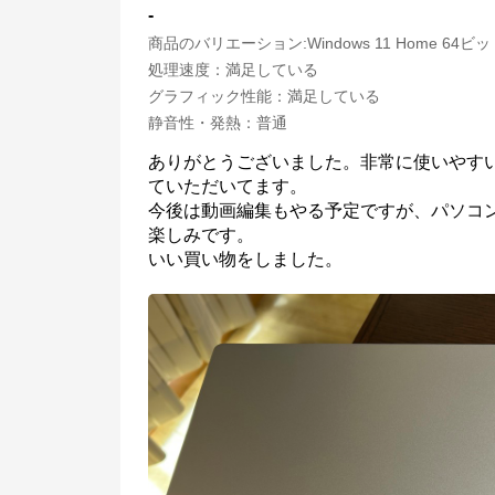
-
※外部サイトが開きます
商品のバリエーション:
Windows 11 Home 64ビ
処理速度
：
満足している
マウスコンピューター[公式]
からのコメント
グラフィック性能
：
満足している
マウスコンピューターは、お客様のご利用目的・ご予算に沿って、自由にカス
静音性・発熱
：
普通
タマイズしたBTO（Build To Order）パソコンをご提供する、国内生産のパソ
コンメーカーです。

ありがとうございました。非常に使いやす
当社パソコンには「3年間無償保証（一部製品を除く）」「24時間×365日電
話サポート」が標準で付帯、休日や深夜でも専門国内スタッフが皆様をサポー
ていただいてます。

トいたします。
今後は動画編集もやる予定ですが、パソコ
楽しみです。

いい買い物をしました。