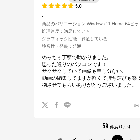
5.0
-
商品のバリエーション:
Windows 11 Home 64ビ
処理速度
：
満足している
グラフィック性能
：
満足している
静音性・発熱
：
普通
めっちゃ丁寧で助かりました。

思った通りのパソコンです！

サクサクしていて画像も申し分ない。

動画の編集してますが軽くて持ち運びも楽
参
59
件あります