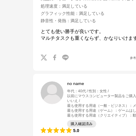
処理速度
：
満足している
グラフィック性能
：
満足している
静音性・発熱
：
満足している
とても使い勝手が良いです。

マルチタスクも重くならず、かなりいけま
参
no name
年代
：
40代
性別
：
女性
以前にマウスコンピューター製品をご購
いいえ
最も使用する用途（一般・ビジネス）
：
メ
最も使用する用途（ゲーム）
：
ゲームは
マウスコンピューター[公式]
最も使用する用途（クリエイティブ）
：
動
購入確認済み
公式ECサイト
5.0