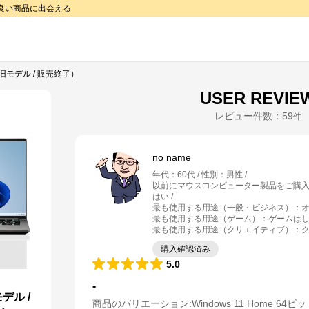
で良い商品に出会える
-A（旧モデル / 販売終了）
USER REVIE
レビュー件数：
59
件
no name
年代
：
60代
性別
：
男性
以前にマウスコンピューター製品をご購
はい
最も使用する用途（一般・ビジネス）
：
最も使用する用途（ゲーム）
：
ゲームは
最も使用する用途（クリエイティブ）
：
購入確認済み
5.0
-
モデル /
商品のバリエーション:
Windows 11 Home 64ビ