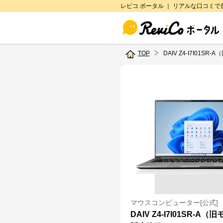
レビコ ポータル ｜ リアルな口コミ
TOP
DAIV Z4-I7I01SR
マウスコンピューター[公式]
DAIV Z4-I7I01SR-A（旧