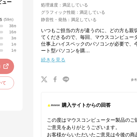
ビュー
処理速度
：
満足している
グラフィック性能
：
満足している
.5
静音性・発熱
：
満足している
(
59
)
件
38
件
いつもご担当の方が違うのに、どの方も親
16
件
てくださるので、毎回、マウスコンピュー
3
件
仕事上ハイスペックのパソコンが必要で、今
1
件
ート型パソコンを購
…
1
件
続きを見る
動
参
いて
購入サイトからの回答
この度はマウスコンピューター製品のご
ご意見をありがとうございます。

お客様からいただいたご意見は今後の商