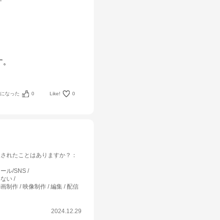
す。
考になった
0
Like!
0
入されたことはありますか？
：
ール/SNS
しない
画制作 / 映像制作 / 編集 / 配信
2024.12.29