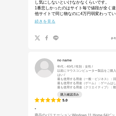
し気にしないといけなかなくらいです。

1番悲しかったのはサイト毎で値段が全く違
他サイトで同じ物なのに4万円弱変わって
続きを見る
参
no name
年代
：
40代
性別
：
女性
以前にマウスコンピューター製品をご購
はい
最も使用する用途（一般・ビジネス）
：
最も使用する用途（ゲーム）
：
ゲームは
最も使用する用途（クリエイティブ）
：
動
購入確認済み
5.0
-
商品のバリエーション:
Windows 11 Home 64ビ