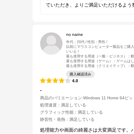
ていただき、よりご満足いただけるよう
no name
年代
：
20代
性別
：
男性
以前にマウスコンピューター製品をご購
いいえ
最も使用する用途（一般・ビジネス）
：
動
最も使用する用途（ゲーム）
：
ゲームは
最も使用する用途（クリエイティブ）
：
動
購入確認済み
4.0
-
商品のバリエーション:
Windows 11 Home 64ビ
処理速度
：
満足している
グラフィック性能
：
満足している
静音性・発熱
：
満足している
処理能力や画面の綺麗さは大変満足です。